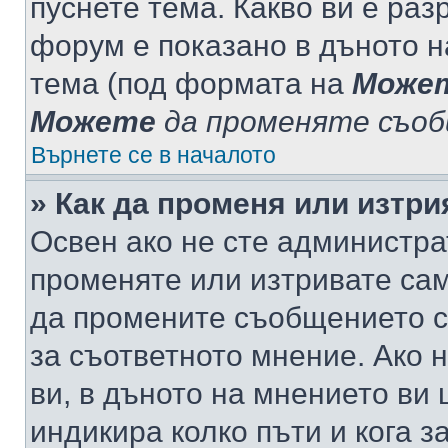
пуснете тема. Какво ви е ра
форум е показано в дъното 
тема (под формата на
Може
Можете
да променяте съо
Върнете се в началото
» Как да променя или изтр
Освен ако не сте администра
променяте или изтривате са
да промените съобщението с
за съответното мнение. Ако 
ви, в дъното на мнението ви 
индикира колко пъти и кога 