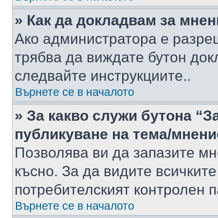
» Как да докладвам за мне
Ако администратора е разре
трябва да виждате бутон док
следвайте инструкциите..
Върнете се в началото
» За какво служи бутона “З
публикуване на тема/мнени
Позволява ви да запазите мне
късно. За да видите всичките
потребителският контролен п
Върнете се в началото