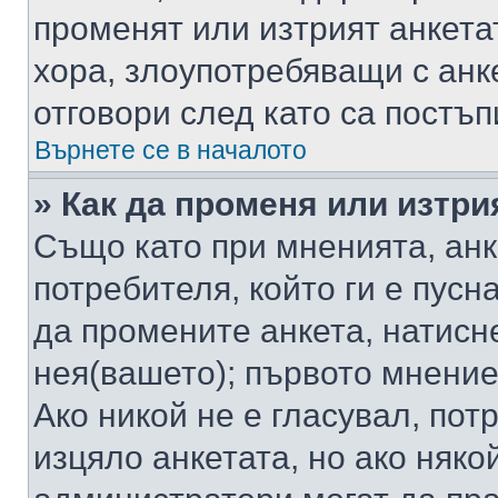
променят или изтрият анкета
хора, злоупотребяващи с ан
отговори след като са постъп
Върнете се в началото
» Как да променя или изтри
Също като при мненията, анк
потребителя, който ги е пусн
да промените анкета, натисн
нея(вашето); първото мнение
Ако никой не е гласувал, по
изцяло анкетата, но ако няко