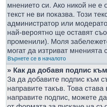
мнението си. Ако никой не е 
текст не ви показва. Този тек
администратор или модерато
най-вероятно ще оставят съ
променили). Моля забележет
могат да изтриват мненията с
Върнете се в началото
» Как да добавя подпис къ
За да добавите подпис към с
направите такъв. Това става
направите подпис, можете д
от формата за пускане на съ