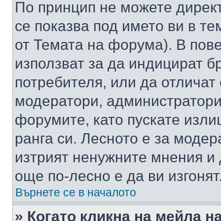
По принцип не можете директ
се показва под името ви в те
от Темата на форума). В пов
използват за да индицират б
потребителя, или да отличат
модератори, администратори 
форумите, като пускате изли
ранга си. Лесното е за моде
изтрият ненужните мнения и 
още по-лесно е да ви изгонят
Върнете се в началото
» Когато кликна на мейла н