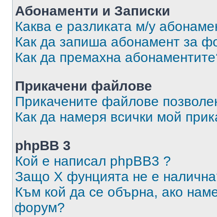
Абонаменти и Записки
Каква е разликата м/у абонаме
Как да запиша абонамент за ф
Как да премахна абонаментите
Прикачени файлове
Прикачените файлове позволен
Как да намеря всички мой при
phpBB 3
Кой е написал phpBB3 ?
Защо X фунцията не е налична
Към кой да се обърна, ако нам
форум?