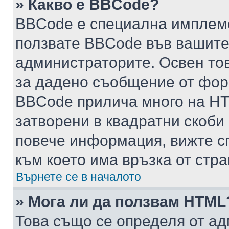
» Какво е BBCode?
BBCode е специална имплем
ползвате BBCode във вашите
администраторите. Освен то
за дадено съобщение от фор
BBCode прилича много на HTM
затворени в квадратни скоби (е
повече информация, вижте с
към което има връзка от стра
Върнете се в началото
» Мога ли да ползвам HTML
Това също се определя от ад