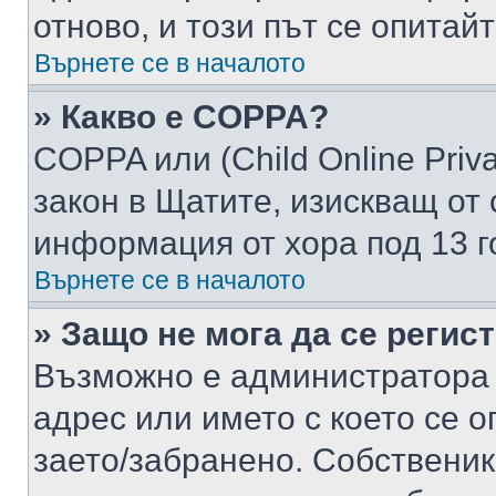
отново, и този път се опитай
Върнете се в началото
» Какво е COPPA?
COPPA или (Child Online Privac
закон в Щатите, изискващ от 
информация от хора под 13 г
Върнете се в началото
» Защо не мога да се регис
Възможно е администратора 
адрес или името с което се о
заето/забранено. Собствени