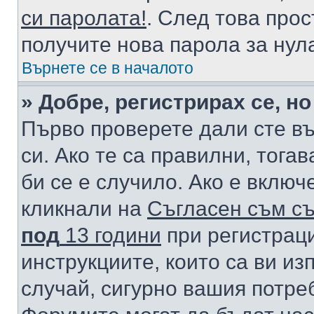
си паролата!
. След това про
получите нова парола за нул
Върнете се в началото
» Добре, регистрирах се, но
Първо проверете дали сте в
си. Ако те са правилни, тога
би се е случило. Ако е вклю
кликнали на
Съгласен съм съ
под
13 години
при регистраци
инструкциите, които са ви из
случай, сигурно вашия потре