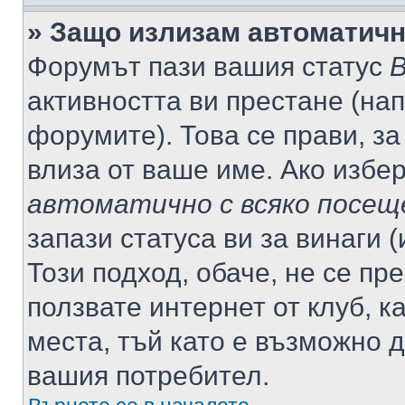
» Защо излизам автоматич
Форумът пази вашия статус
В
активността ви престане (нап
форумите). Това се прави, за
влиза от ваше име. Ако избе
автоматично с всяко посещ
запази статуса ви за винаги 
Този подход, обаче, не се пр
ползвате интернет от клуб, 
места, тъй като е възможно 
вашия потребител.