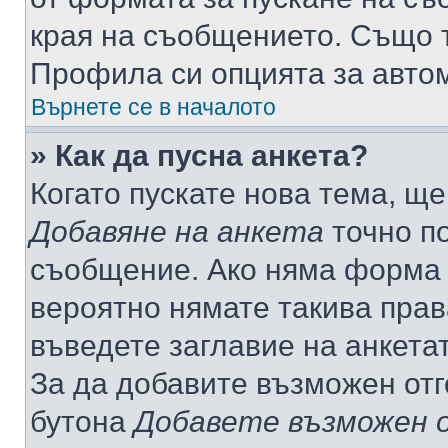
края на съобщението. Също т
Профила си опцията за авто
Върнете се в началото
» Как да пусна анкета?
Когато пускате нова тема, щ
Добавяне на анкета
точно по
съобщение. Ако няма форма з
вероятно нямате такива прав
въведете заглавие на анкета
За да добавите възможен отг
бутона
Добавете възможен 