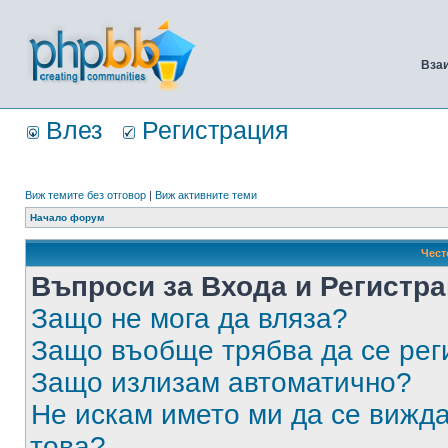
Вза
Влез
Регистрация
Виж темите без отговор
|
Виж активните теми
Начало форум
Чест
Въпроси за Входа и Регистр
Защо не мога да вляза?
Защо въобще трябва да се ре
Защо излизам автоматично?
Не искам името ми да се вижда
това?