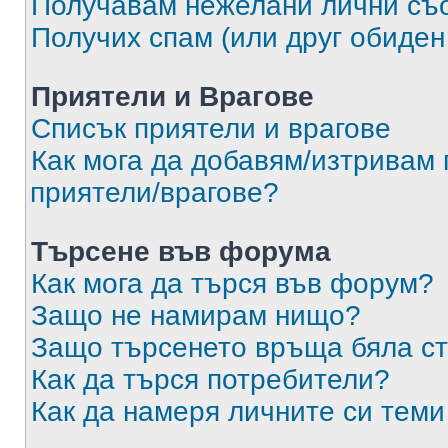
Получавам нежелани лични съ
Получих спам (или друг обиден
Приятели и Врагове
Списък приятели и врагове
Как мога да добавям/изтривам 
приятели/врагове?
Търсене във форума
Как мога да търся във форум?
Защо не намирам нищо?
Защо търсенето връща бяла ст
Как да търся потребители?
Как да намеря личните си теми