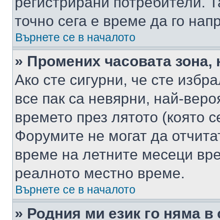
регистрирани потребители. Та
точно сега е време да го нап
Върнете се в началото
» Промених часовата зона, 
Ако сте сигурни, че сте избр
все пак са невярни, най-вер
времето през лятото (която с
Форумите не могат да отчитат
време на летните месеци вре
реалното местно време.
Върнете се в началото
» Родния ми език го няма в