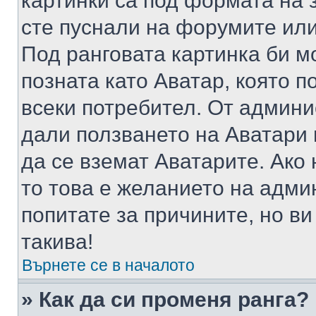
картинки са под формата на 
сте пуснали на форумите или
Под ранговата картинка би мо
позната като Аватар, която п
всеки потребител. От админ
дали ползването на Аватари щ
да се вземат Аватарите. Ако
то това е желанието на адми
попитате за причините, но в
такива!
Върнете се в началото
» Как да си променя ранга?