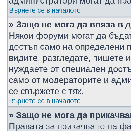
администратори могат да пр
Върнете се в началото
» Защо не мога да вляза в
Някои форуми могат да бъда
достъп само на определени п
видите, разгледате, пишете и
нуждаете от специален достъ
само от модераторите и адм
се свържете с тях.
Върнете се в началото
» Защо не мога да прикачв
Правата за прикачване на фа