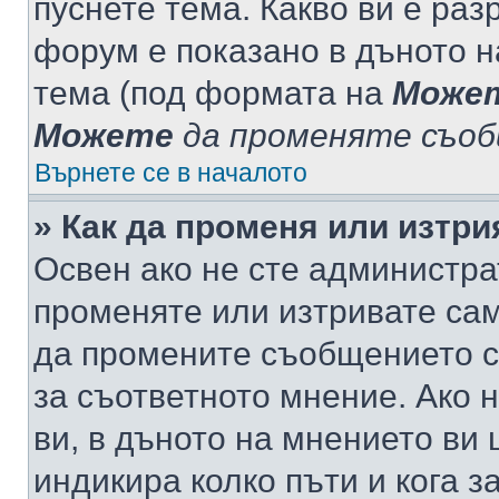
пуснете тема. Какво ви е ра
форум е показано в дъното 
тема (под формата на
Може
Можете
да променяте съо
Върнете се в началото
» Как да променя или изтр
Освен ако не сте администра
променяте или изтривате са
да промените съобщението с
за съответното мнение. Ако 
ви, в дъното на мнението ви 
индикира колко пъти и кога 