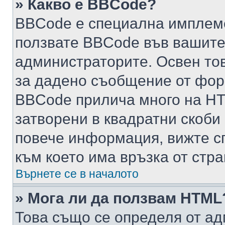
» Какво е BBCode?
BBCode е специална имплем
ползвате BBCode във вашите
администраторите. Освен то
за дадено съобщение от фор
BBCode прилича много на HTM
затворени в квадратни скоби (е
повече информация, вижте с
към което има връзка от стра
Върнете се в началото
» Мога ли да ползвам HTML
Това също се определя от ад