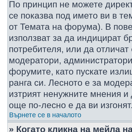
По принцип не можете директ
се показва под името ви в те
от Темата на форума). В пов
използват за да индицират б
потребителя, или да отличат
модератори, администратори 
форумите, като пускате изли
ранга си. Лесното е за моде
изтрият ненужните мнения и 
още по-лесно е да ви изгонят
Върнете се в началото
» Когато кликна на мейла н