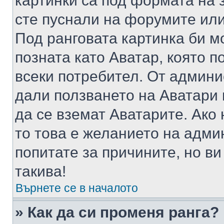
картинки са под формата на 
сте пуснали на форумите или
Под ранговата картинка би мо
позната като Аватар, която п
всеки потребител. От админ
дали ползването на Аватари щ
да се вземат Аватарите. Ако
то това е желанието на адми
попитате за причините, но в
такива!
Върнете се в началото
» Как да си променя ранга?