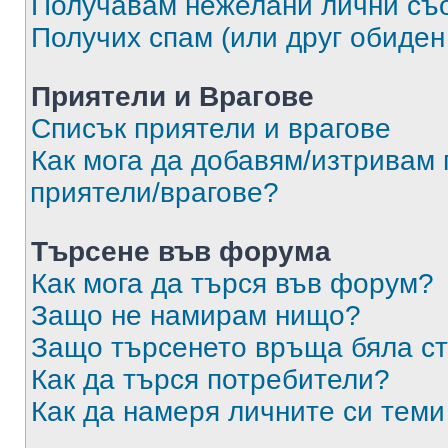
Получавам нежелани лични съ
Получих спам (или друг обиден
Приятели и Врагове
Списък приятели и врагове
Как мога да добавям/изтривам 
приятели/врагове?
Търсене във форума
Как мога да търся във форум?
Защо не намирам нищо?
Защо търсенето връща бяла ст
Как да търся потребители?
Как да намеря личните си теми