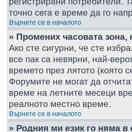
регистрирани потребители. Та
точно сега е време да го нап
Върнете се в началото
» Промених часовата зона, 
Ако сте сигурни, че сте избр
все пак са невярни, най-вер
времето през лятото (която с
Форумите не могат да отчитат
време на летните месеци вре
реалното местно време.
Върнете се в началото
» Родния ми език го няма в