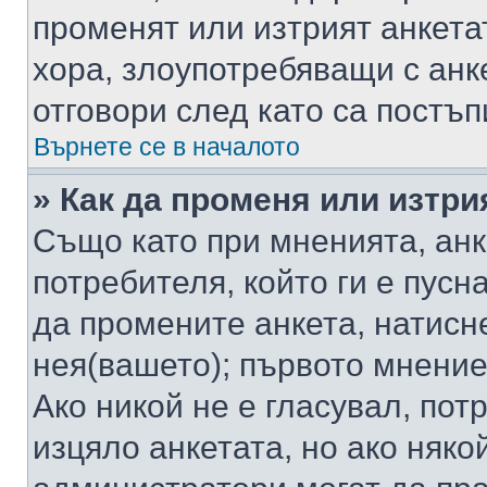
променят или изтрият анкета
хора, злоупотребяващи с ан
отговори след като са постъп
Върнете се в началото
» Как да променя или изтри
Също като при мненията, анк
потребителя, който ги е пусн
да промените анкета, натисн
нея(вашето); първото мнение
Ако никой не е гласувал, по
изцяло анкетата, но ако няко