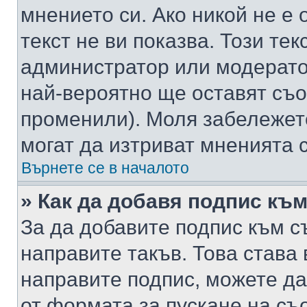
мнението си. Ако никой не е 
текст не ви показва. Този тек
администратор или модерато
най-вероятно ще оставят съ
променили). Моля забележет
могат да изтриват мненията с
Върнете се в началото
» Как да добавя подпис къ
За да добавите подпис към с
направите такъв. Това става
направите подпис, можете д
от формата за пускане на съ