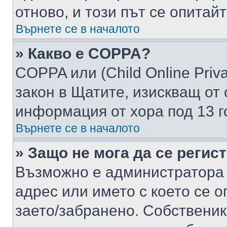
отново, и този път се опитай
Върнете се в началото
» Какво е COPPA?
COPPA или (Child Online Privac
закон в Щатите, изискващ от 
информация от хора под 13 г
Върнете се в началото
» Защо не мога да се регис
Възможно е администратора 
адрес или името с което се о
заето/забранено. Собствени