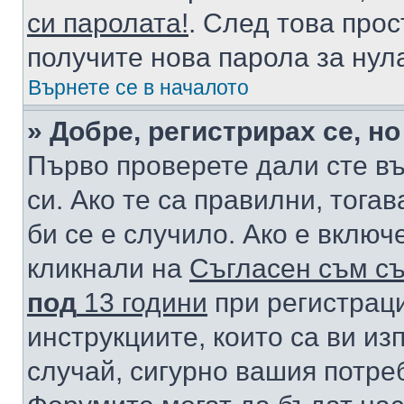
си паролата!
. След това про
получите нова парола за нул
Върнете се в началото
» Добре, регистрирах се, но
Първо проверете дали сте в
си. Ако те са правилни, тога
би се е случило. Ако е вклю
кликнали на
Съгласен съм съ
под
13 години
при регистраци
инструкциите, които са ви из
случай, сигурно вашия потре