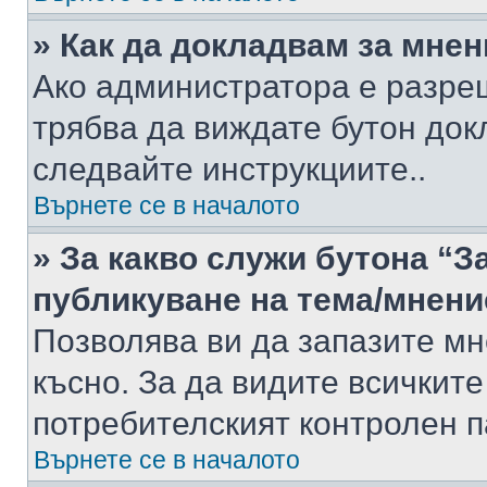
» Как да докладвам за мне
Ако администратора е разре
трябва да виждате бутон док
следвайте инструкциите..
Върнете се в началото
» За какво служи бутона “З
публикуване на тема/мнени
Позволява ви да запазите мне
късно. За да видите всичките
потребителският контролен п
Върнете се в началото