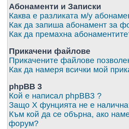
Абонаменти и Записки
Каква е разликата м/у абонаме
Как да запиша абонамент за ф
Как да премахна абонаментите
Прикачени файлове
Прикачените файлове позволен
Как да намеря всички мой при
phpBB 3
Кой е написал phpBB3 ?
Защо X фунцията не е налична
Към кой да се обърна, ако нам
форум?