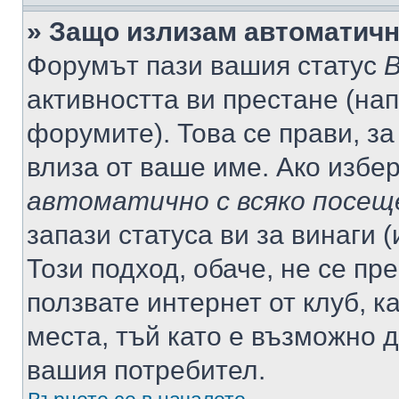
» Защо излизам автоматич
Форумът пази вашия статус
В
активността ви престане (нап
форумите). Това се прави, за
влиза от ваше име. Ако избе
автоматично с всяко посещ
запази статуса ви за винаги 
Този подход, обаче, не се пр
ползвате интернет от клуб, 
места, тъй като е възможно 
вашия потребител.