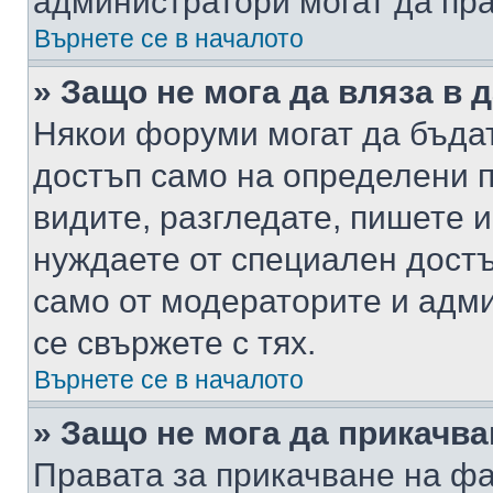
администратори могат да пр
Върнете се в началото
» Защо не мога да вляза в
Някои форуми могат да бъда
достъп само на определени п
видите, разгледате, пишете и
нуждаете от специален достъ
само от модераторите и адм
се свържете с тях.
Върнете се в началото
» Защо не мога да прикачв
Правата за прикачване на фа