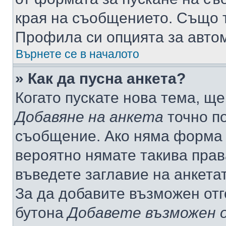
края на съобщението. Също т
Профила си опцията за авто
Върнете се в началото
» Как да пусна анкета?
Когато пускате нова тема, щ
Добавяне на анкета
точно по
съобщение. Ако няма форма з
вероятно нямате такива прав
въведете заглавие на анкета
За да добавите възможен отг
бутона
Добавете възможен 