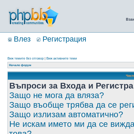
Вза
Влез
Регистрация
Виж темите без отговор
|
Виж активните теми
Начало форум
Чест
Въпроси за Входа и Регистр
Защо не мога да вляза?
Защо въобще трябва да се ре
Защо излизам автоматично?
Не искам името ми да се вижда
това?