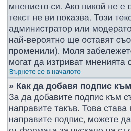
мнението си. Ако никой не е 
текст не ви показва. Този тек
администратор или модерато
най-вероятно ще оставят съ
променили). Моля забележет
могат да изтриват мненията с
Върнете се в началото
» Как да добавя подпис къ
За да добавите подпис към с
направите такъв. Това става
направите подпис, можете д
от формата за пускане на съ