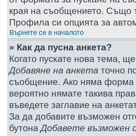
края на съобщението. Също т
Профила си опцията за авто
Върнете се в началото
» Как да пусна анкета?
Когато пускате нова тема, щ
Добавяне на анкета
точно по
съобщение. Ако няма форма з
вероятно нямате такива прав
въведете заглавие на анкета
За да добавите възможен отг
бутона
Добавете възможен 