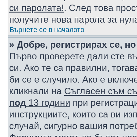
си паролата!
. След това про
получите нова парола за нул
Върнете се в началото
» Добре, регистрирах се, но
Първо проверете дали сте в
си. Ако те са правилни, тога
би се е случило. Ако е вклю
кликнали на
Съгласен съм съ
под
13 години
при регистраци
инструкциите, които са ви из
случай, сигурно вашия потре