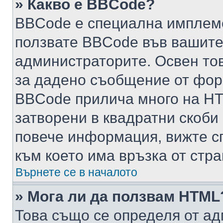
» Какво е BBCode?
BBCode е специална имплем
ползвате BBCode във вашите
администраторите. Освен то
за дадено съобщение от фор
BBCode прилича много на HTM
затворени в квадратни скоби (е
повече информация, вижте с
към което има връзка от стра
Върнете се в началото
» Мога ли да ползвам HTML
Това също се определя от ад