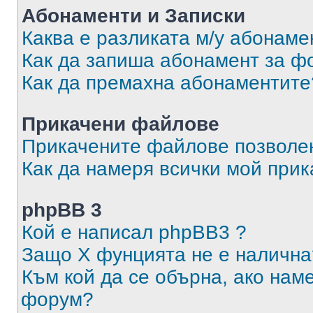
Абонаменти и Записки
Каква е разликата м/у абонаме
Как да запиша абонамент за ф
Как да премахна абонаментите
Прикачени файлове
Прикачените файлове позволен
Как да намеря всички мой при
phpBB 3
Кой е написал phpBB3 ?
Защо X фунцията не е налична
Към кой да се обърна, ако нам
форум?