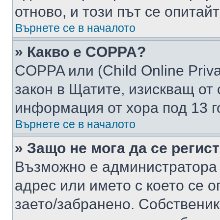
отново, и този път се опитай
Върнете се в началото
» Какво е COPPA?
COPPA или (Child Online Privac
закон в Щатите, изискващ от 
информация от хора под 13 г
Върнете се в началото
» Защо не мога да се регис
Възможно е администратора 
адрес или името с което се о
заето/забранено. Собствени