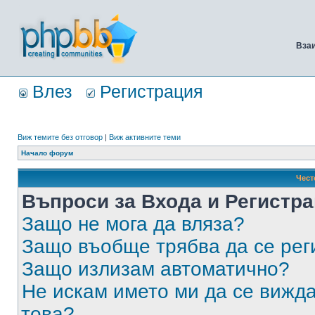
Вза
Влез
Регистрация
Виж темите без отговор
|
Виж активните теми
Начало форум
Чест
Въпроси за Входа и Регистр
Защо не мога да вляза?
Защо въобще трябва да се ре
Защо излизам автоматично?
Не искам името ми да се вижда
това?