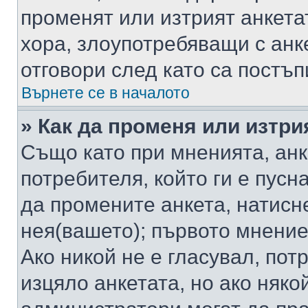
променят или изтрият анкета
хора, злоупотребяващи с ан
отговори след като са постъп
Върнете се в началото
» Как да променя или изтри
Също като при мненията, анк
потребителя, който ги е пусн
да промените анкета, натисн
нея(вашето); първото мнение
Ако никой не е гласувал, по
изцяло анкетата, но ако няко