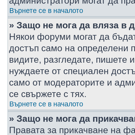
администратори могат да пр
Върнете се в началото
» Защо не мога да вляза в
Някои форуми могат да бъда
достъп само на определени п
видите, разгледате, пишете и
нуждаете от специален достъ
само от модераторите и адм
се свържете с тях.
Върнете се в началото
» Защо не мога да прикачв
Правата за прикачване на фа