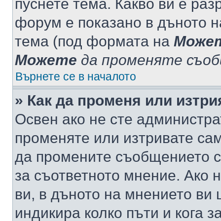
пуснете тема. Какво ви е ра
форум е показано в дъното 
тема (под формата на
Може
Можете
да променяте съо
Върнете се в началото
» Как да променя или изтр
Освен ако не сте администра
променяте или изтривате са
да промените съобщението с
за съответното мнение. Ако 
ви, в дъното на мнението ви 
индикира колко пъти и кога 