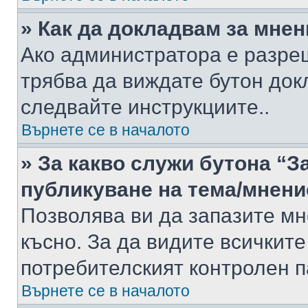
» Как да докладвам за мне
Ако администратора е разре
трябва да виждате бутон док
следвайте инструкциите..
Върнете се в началото
» За какво служи бутона “З
публикуване на тема/мнени
Позволява ви да запазите мне
късно. За да видите всичките
потребителският контролен п
Върнете се в началото