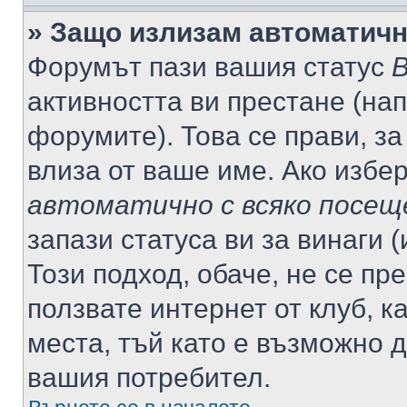
» Защо излизам автоматич
Форумът пази вашия статус
В
активността ви престане (нап
форумите). Това се прави, за
влиза от ваше име. Ако избе
автоматично с всяко посещ
запази статуса ви за винаги 
Този подход, обаче, не се пр
ползвате интернет от клуб, 
места, тъй като е възможно 
вашия потребител.