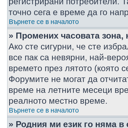
регистрирани потребители. Та
точно сега е време да го нап
Върнете се в началото
» Промених часовата зона, 
Ако сте сигурни, че сте избр
все пак са невярни, най-вер
времето през лятото (която с
Форумите не могат да отчитат
време на летните месеци вре
реалното местно време.
Върнете се в началото
» Родния ми език го няма в