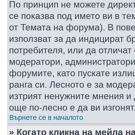
По принцип не можете директ
се показва под името ви в те
от Темата на форума). В пов
използват за да индицират б
потребителя, или да отличат
модератори, администратори 
форумите, като пускате изли
ранга си. Лесното е за моде
изтрият ненужните мнения и 
още по-лесно е да ви изгонят
Върнете се в началото
» Когато кликна на мейла н