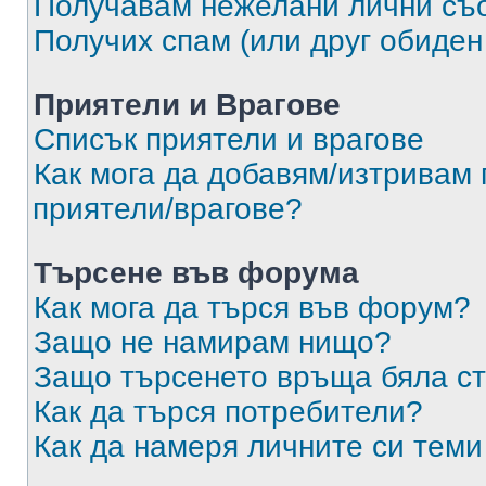
Получавам нежелани лични съ
Получих спам (или друг обиден
Приятели и Врагове
Списък приятели и врагове
Как мога да добавям/изтривам 
приятели/врагове?
Търсене във форума
Как мога да търся във форум?
Защо не намирам нищо?
Защо търсенето връща бяла ст
Как да търся потребители?
Как да намеря личните си теми