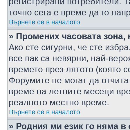
регистрирани потребители. Та
точно сега е време да го нап
Върнете се в началото
» Промених часовата зона, 
Ако сте сигурни, че сте избр
все пак са невярни, най-вер
времето през лятото (която с
Форумите не могат да отчитат
време на летните месеци вре
реалното местно време.
Върнете се в началото
» Родния ми език го няма в