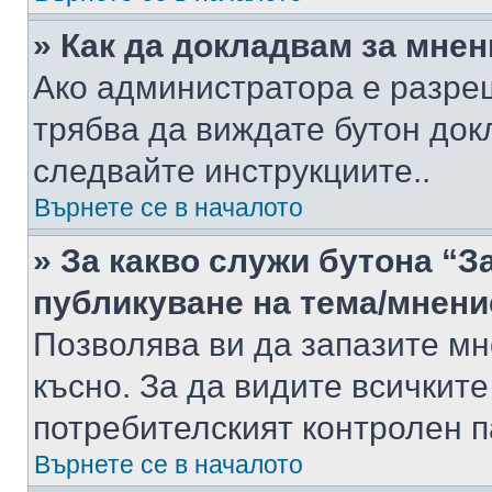
» Как да докладвам за мне
Ако администратора е разре
трябва да виждате бутон док
следвайте инструкциите..
Върнете се в началото
» За какво служи бутона “З
публикуване на тема/мнени
Позволява ви да запазите мне
късно. За да видите всичките
потребителският контролен п
Върнете се в началото