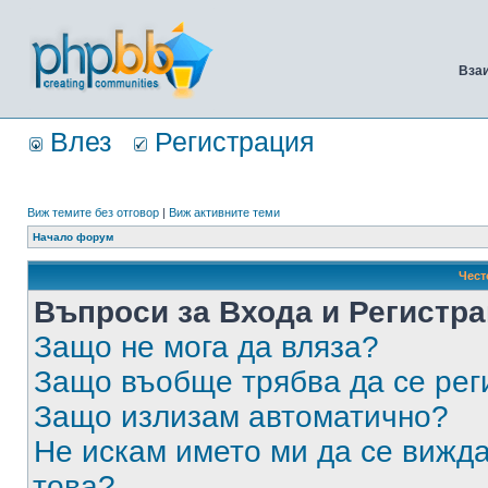
Вза
Влез
Регистрация
Виж темите без отговор
|
Виж активните теми
Начало форум
Чест
Въпроси за Входа и Регистр
Защо не мога да вляза?
Защо въобще трябва да се ре
Защо излизам автоматично?
Не искам името ми да се вижда
това?