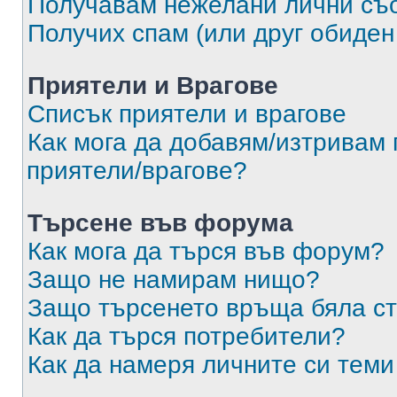
Получавам нежелани лични съ
Получих спам (или друг обиден
Приятели и Врагове
Списък приятели и врагове
Как мога да добавям/изтривам 
приятели/врагове?
Търсене във форума
Как мога да търся във форум?
Защо не намирам нищо?
Защо търсенето връща бяла ст
Как да търся потребители?
Как да намеря личните си теми