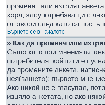
променят или изтрият анкета
хора, злоупотребяващи с ан
отговори след като са постъп
Върнете се в началото
» Как да променя или изтри
Също като при мненията, анк
потребителя, който ги е пусн
да промените анкета, натисн
нея(вашето); първото мнение
Ако никой не е гласувал, по
изцяло анкетата, но ако няко