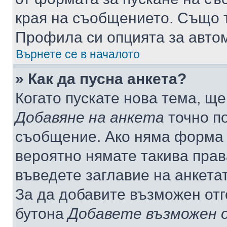
края на съобщението. Също т
Профила си опцията за авто
Върнете се в началото
» Как да пусна анкета?
Когато пускате нова тема, щ
Добавяне на анкета
точно по
съобщение. Ако няма форма з
вероятно нямате такива прав
въведете заглавие на анкета
За да добавите възможен отг
бутона
Добавете възможен 