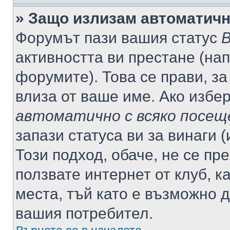
» Защо излизам автоматич
Форумът пази вашия статус
В
активността ви престане (нап
форумите). Това се прави, за
влиза от ваше име. Ако избе
автоматично с всяко посещ
запази статуса ви за винаги 
Този подход, обаче, не се пр
ползвате интернет от клуб, 
места, тъй като е възможно 
вашия потребител.