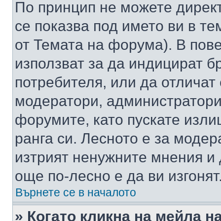
По принцип не можете директ
се показва под името ви в те
от Темата на форума). В пов
използват за да индицират б
потребителя, или да отличат
модератори, администратори 
форумите, като пускате изли
ранга си. Лесното е за моде
изтрият ненужните мнения и 
още по-лесно е да ви изгонят
Върнете се в началото
» Когато кликна на мейла н