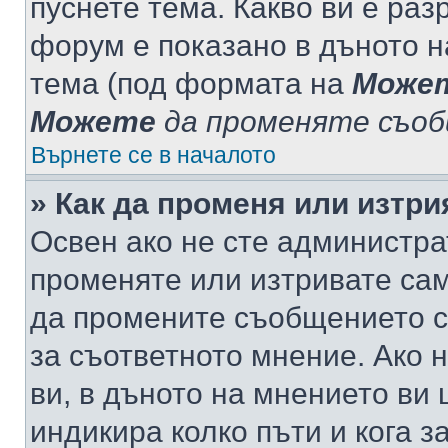
пуснете тема. Какво ви е ра
форум е показано в дъното 
тема (под формата на
Може
Можете
да променяте съо
Върнете се в началото
» Как да променя или изтр
Освен ако не сте администра
променяте или изтривате са
да промените съобщението с
за съответното мнение. Ако 
ви, в дъното на мнението ви 
индикира колко пъти и кога 