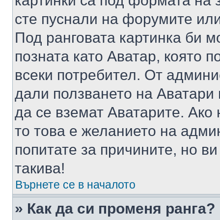
картинки са под формата на 
сте пуснали на форумите или
Под ранговата картинка би мо
позната като Аватар, която п
всеки потребител. От админ
дали ползването на Аватари щ
да се вземат Аватарите. Ако
то това е желанието на адми
попитате за причините, но в
такива!
Върнете се в началото
» Как да си променя ранга?