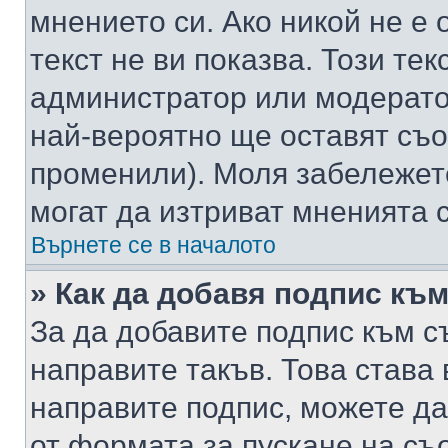
мнението си. Ако никой не е 
текст не ви показва. Този тек
администратор или модерато
най-вероятно ще оставят съ
променили). Моля забележет
могат да изтриват мненията с
Върнете се в началото
» Как да добавя подпис къ
За да добавите подпис към с
направите такъв. Това става
направите подпис, можете д
от формата за пускане на съ