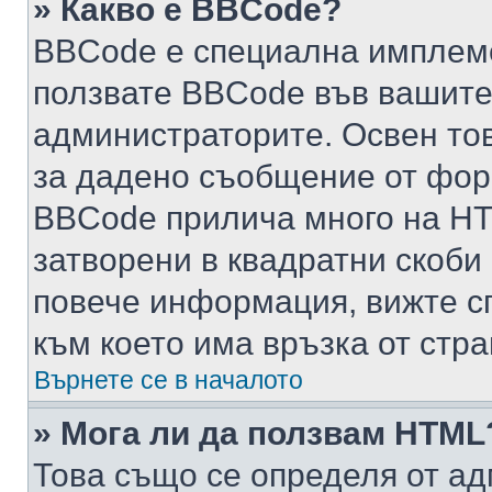
» Какво е BBCode?
BBCode е специална имплем
ползвате BBCode във вашите
администраторите. Освен то
за дадено съобщение от фор
BBCode прилича много на HTM
затворени в квадратни скоби (е
повече информация, вижте с
към което има връзка от стра
Върнете се в началото
» Мога ли да ползвам HTML
Това също се определя от ад