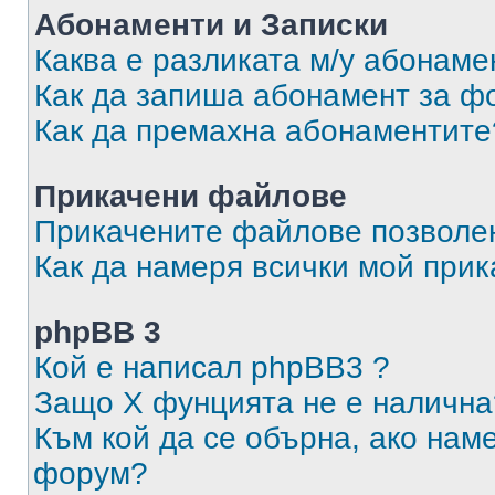
Абонаменти и Записки
Каква е разликата м/у абонаме
Как да запиша абонамент за ф
Как да премахна абонаментите
Прикачени файлове
Прикачените файлове позволен
Как да намеря всички мой при
phpBB 3
Кой е написал phpBB3 ?
Защо X фунцията не е налична
Към кой да се обърна, ако нам
форум?