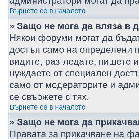
администратори могат да пр
Върнете се в началото
» Защо не мога да вляза в
Някои форуми могат да бъда
достъп само на определени п
видите, разгледате, пишете и
нуждаете от специален достъ
само от модераторите и адм
се свържете с тях.
Върнете се в началото
» Защо не мога да прикачв
Правата за прикачване на фа