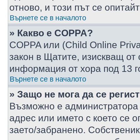
отново, и този път се опитай
Върнете се в началото
» Какво е COPPA?
COPPA или (Child Online Privac
закон в Щатите, изискващ от 
информация от хора под 13 г
Върнете се в началото
» Защо не мога да се регис
Възможно е администратора 
адрес или името с което се о
заето/забранено. Собствени