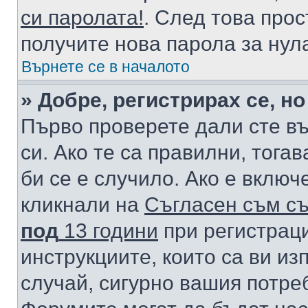
си паролата!
. След това про
получите нова парола за нул
Върнете се в началото
» Добре, регистрирах се, но
Първо проверете дали сте в
си. Ако те са правилни, тога
би се е случило. Ако е вклю
кликнали на
Съгласен съм съ
под
13 години
при регистраци
инструкциите, които са ви из
случай, сигурно вашия потре