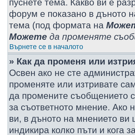
пуснете тема. Какво ви е ра
форум е показано в дъното 
тема (под формата на
Може
Можете
да променяте съо
Върнете се в началото
» Как да променя или изтр
Освен ако не сте администра
променяте или изтривате са
да промените съобщението с
за съответното мнение. Ако 
ви, в дъното на мнението ви 
индикира колко пъти и кога 