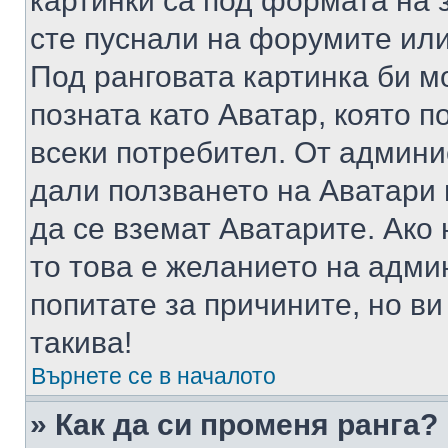
картинки са под формата на 
сте пуснали на форумите или
Под ранговата картинка би мо
позната като Аватар, която п
всеки потребител. От админ
дали ползването на Аватари щ
да се вземат Аватарите. Ако
то това е желанието на адми
попитате за причините, но в
такива!
Върнете се в началото
» Как да си променя ранга?