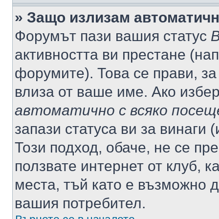
» Защо излизам автоматич
Форумът пази вашия статус
В
активността ви престане (нап
форумите). Това се прави, за
влиза от ваше име. Ако избе
автоматично с всяко посещ
запази статуса ви за винаги 
Този подход, обаче, не се пр
ползвате интернет от клуб, 
места, тъй като е възможно 
вашия потребител.