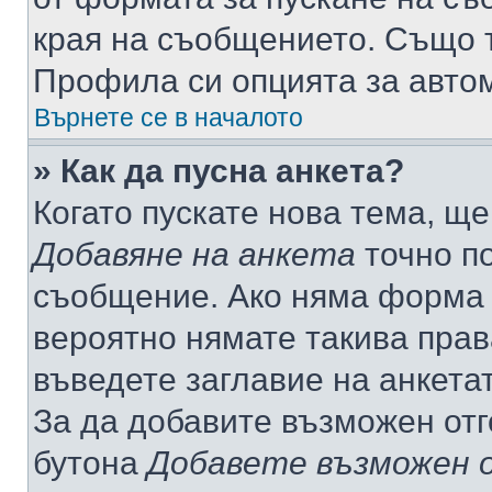
края на съобщението. Също т
Профила си опцията за авто
Върнете се в началото
» Как да пусна анкета?
Когато пускате нова тема, щ
Добавяне на анкета
точно по
съобщение. Ако няма форма з
вероятно нямате такива прав
въведете заглавие на анкета
За да добавите възможен отг
бутона
Добавете възможен 