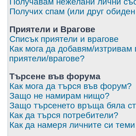
Получавам нежелани лични съ
Получих спам (или друг обиден
Приятели и Врагове
Списък приятели и врагове
Как мога да добавям/изтривам 
приятели/врагове?
Търсене във форума
Как мога да търся във форум?
Защо не намирам нищо?
Защо търсенето връща бяла ст
Как да търся потребители?
Как да намеря личните си теми