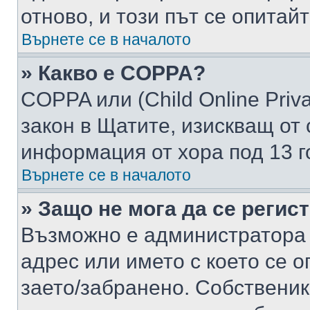
отново, и този път се опитай
Върнете се в началото
» Какво е COPPA?
COPPA или (Child Online Privac
закон в Щатите, изискващ от 
информация от хора под 13 г
Върнете се в началото
» Защо не мога да се регис
Възможно е администратора 
адрес или името с което се о
заето/забранено. Собствени