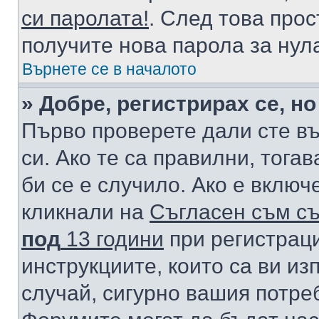
си паролата!
. След това про
получите нова парола за нул
Върнете се в началото
» Добре, регистрирах се, но
Първо проверете дали сте в
си. Ако те са правилни, тога
би се е случило. Ако е вклю
кликнали на
Съгласен съм съ
под
13 години
при регистраци
инструкциите, които са ви из
случай, сигурно вашия потре