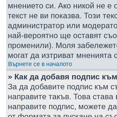
мнението си. Ако никой не е 
текст не ви показва. Този тек
администратор или модерато
най-вероятно ще оставят съ
променили). Моля забележет
могат да изтриват мненията с
Върнете се в началото
» Как да добавя подпис къ
За да добавите подпис към с
направите такъв. Това става
направите подпис, можете д
от формата за пускане на съ