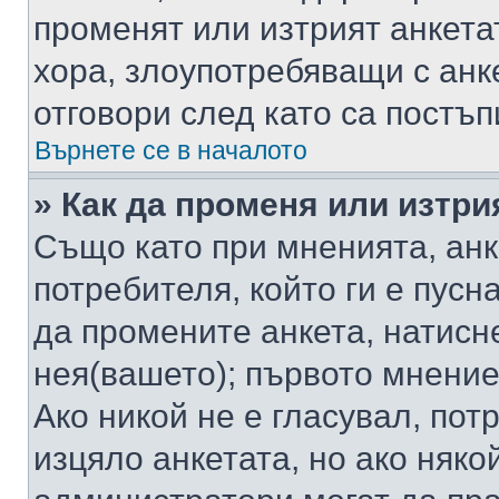
променят или изтрият анкета
хора, злоупотребяващи с ан
отговори след като са постъп
Върнете се в началото
» Как да променя или изтри
Също като при мненията, анк
потребителя, който ги е пусн
да промените анкета, натисн
нея(вашето); първото мнение
Ако никой не е гласувал, по
изцяло анкетата, но ако няко