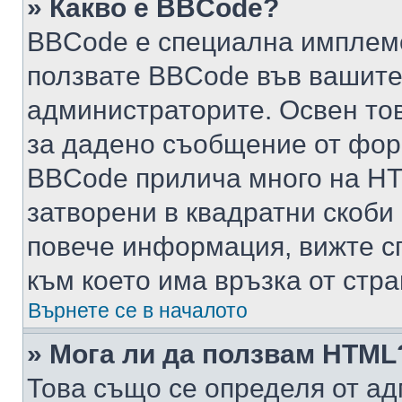
» Какво е BBCode?
BBCode е специална имплем
ползвате BBCode във вашите
администраторите. Освен то
за дадено съобщение от фор
BBCode прилича много на HTM
затворени в квадратни скоби (е
повече информация, вижте с
към което има връзка от стра
Върнете се в началото
» Мога ли да ползвам HTML
Това също се определя от ад