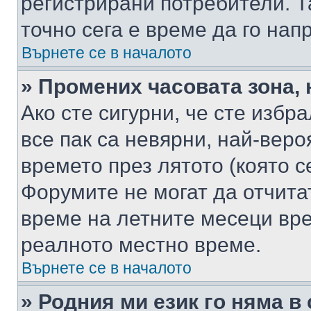
регистрирани потребители. Та
точно сега е време да го нап
Върнете се в началото
» Промених часовата зона, 
Ако сте сигурни, че сте избр
все пак са невярни, най-вер
времето през лятото (която с
Форумите не могат да отчитат
време на летните месеци вре
реалното местно време.
Върнете се в началото
» Родния ми език го няма в