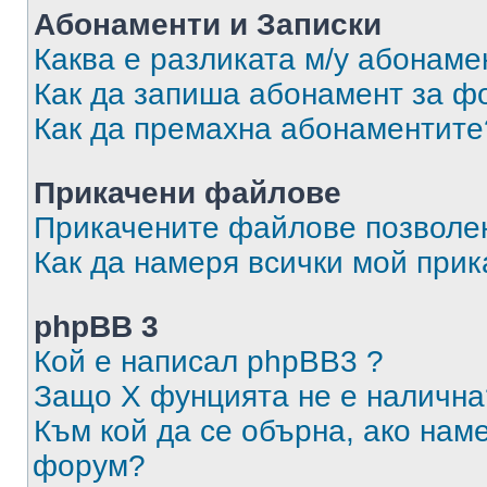
Абонаменти и Записки
Каква е разликата м/у абонаме
Как да запиша абонамент за ф
Как да премахна абонаментите
Прикачени файлове
Прикачените файлове позволен
Как да намеря всички мой при
phpBB 3
Кой е написал phpBB3 ?
Защо X фунцията не е налична
Към кой да се обърна, ако нам
форум?