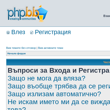
Вза
Влез
Регистрация
Виж темите без отговор
|
Виж активните теми
Начало форум
Чест
Въпроси за Входа и Регистр
Защо не мога да вляза?
Защо въобще трябва да се ре
Защо излизам автоматично?
Не искам името ми да се вижда
това?