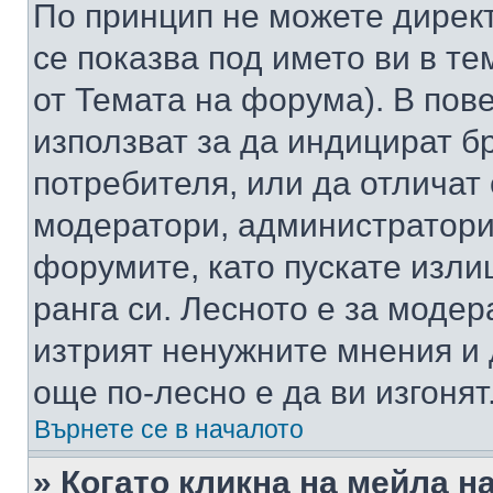
По принцип не можете директ
се показва под името ви в те
от Темата на форума). В пов
използват за да индицират б
потребителя, или да отличат
модератори, администратори 
форумите, като пускате изли
ранга си. Лесното е за моде
изтрият ненужните мнения и 
още по-лесно е да ви изгонят
Върнете се в началото
» Когато кликна на мейла н