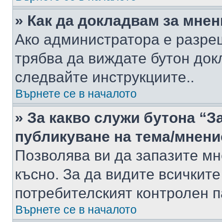
» Как да докладвам за мне
Ако администратора е разре
трябва да виждате бутон док
следвайте инструкциите..
Върнете се в началото
» За какво служи бутона “З
публикуване на тема/мнени
Позволява ви да запазите мне
късно. За да видите всичките
потребителският контролен п
Върнете се в началото