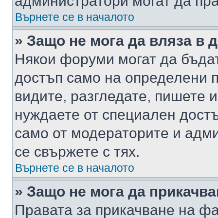
администратори могат да пр
Върнете се в началото
» Защо не мога да вляза в
Някои форуми могат да бъда
достъп само на определени п
видите, разгледате, пишете и
нуждаете от специален достъ
само от модераторите и адм
се свържете с тях.
Върнете се в началото
» Защо не мога да прикачв
Правата за прикачване на фа