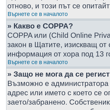
отново, и този път се опитай
Върнете се в началото
» Какво е COPPA?
COPPA или (Child Online Privac
закон в Щатите, изискващ от 
информация от хора под 13 г
Върнете се в началото
» Защо не мога да се регис
Възможно е администратора 
адрес или името с което се о
заето/забранено. Собствени