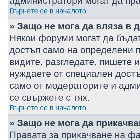
администратори могат да пр
Върнете се в началото
» Защо не мога да вляза в
Някои форуми могат да бъда
достъп само на определени п
видите, разгледате, пишете и
нуждаете от специален достъ
само от модераторите и адм
се свържете с тях.
Върнете се в началото
» Защо не мога да прикачв
Правата за прикачване на фа