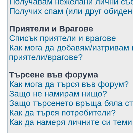
Получавам нежелани лични съ
Получих спам (или друг обиден
Приятели и Врагове
Списък приятели и врагове
Как мога да добавям/изтривам 
приятели/врагове?
Търсене във форума
Как мога да търся във форум?
Защо не намирам нищо?
Защо търсенето връща бяла ст
Как да търся потребители?
Как да намеря личните си теми