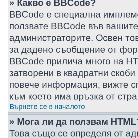
» Какво е BBCode?
BBCode е специална имплем
ползвате BBCode във вашите
администраторите. Освен то
за дадено съобщение от фор
BBCode прилича много на HTM
затворени в квадратни скоби (е
повече информация, вижте с
към което има връзка от стра
Върнете се в началото
» Мога ли да ползвам HTML
Това също се определя от ад