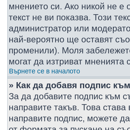
мнението си. Ако никой не е 
текст не ви показва. Този тек
администратор или модерато
най-вероятно ще оставят съ
променили). Моля забележет
могат да изтриват мненията с
Върнете се в началото
» Как да добавя подпис къ
За да добавите подпис към с
направите такъв. Това става
направите подпис, можете д
от формата за пускане на съ