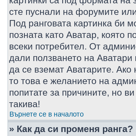
картинки са под формата на 
сте пуснали на форумите или
Под ранговата картинка би мо
позната като Аватар, която п
всеки потребител. От админ
дали ползването на Аватари щ
да се вземат Аватарите. Ако
то това е желанието на адми
попитате за причините, но в
такива!
Върнете се в началото
» Как да си променя ранга?