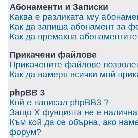
Абонаменти и Записки
Каква е разликата м/у абонаме
Как да запиша абонамент за ф
Как да премахна абонаментите
Прикачени файлове
Прикачените файлове позволен
Как да намеря всички мой при
phpBB 3
Кой е написал phpBB3 ?
Защо X фунцията не е налична
Към кой да се обърна, ако нам
форум?