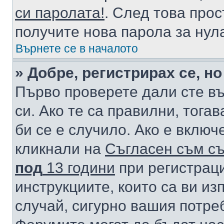
си паролата!
. След това про
получите нова парола за нул
Върнете се в началото
» Добре, регистрирах се, но
Първо проверете дали сте в
си. Ако те са правилни, тога
би се е случило. Ако е вклю
кликнали на
Съгласен съм съ
под
13 години
при регистраци
инструкциите, които са ви из
случай, сигурно вашия потре