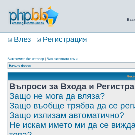
Вза
Влез
Регистрация
Виж темите без отговор
|
Виж активните теми
Начало форум
Чест
Въпроси за Входа и Регистр
Защо не мога да вляза?
Защо въобще трябва да се ре
Защо излизам автоматично?
Не искам името ми да се вижда
това?