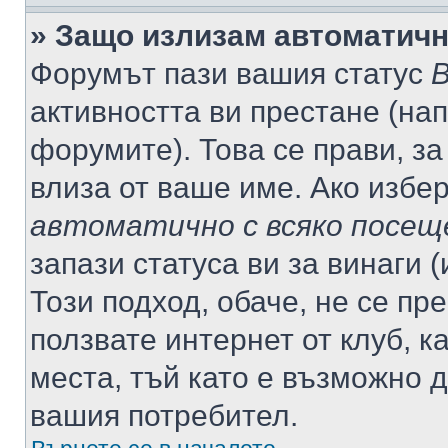
» Защо излизам автоматич
Форумът пази вашия статус
В
активността ви престане (нап
форумите). Това се прави, за
влиза от ваше име. Ако избе
автоматично с всяко посещ
запази статуса ви за винаги 
Този подход, обаче, не се пр
ползвате интернет от клуб, 
места, тъй като е възможно 
вашия потребител.