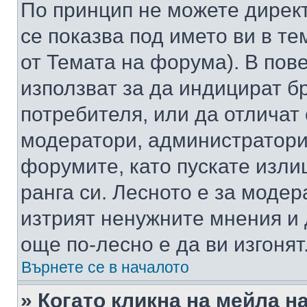
По принцип не можете директ
се показва под името ви в те
от Темата на форума). В пов
използват за да индицират б
потребителя, или да отличат
модератори, администратори 
форумите, като пускате изли
ранга си. Лесното е за моде
изтрият ненужните мнения и 
още по-лесно е да ви изгонят
Върнете се в началото
» Когато кликна на мейла н