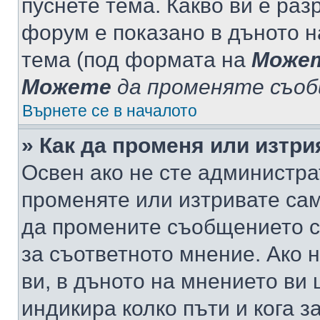
пуснете тема. Какво ви е ра
форум е показано в дъното 
тема (под формата на
Може
Можете
да променяте съо
Върнете се в началото
» Как да променя или изтр
Освен ако не сте администра
променяте или изтривате са
да промените съобщението с
за съответното мнение. Ако 
ви, в дъното на мнението ви 
индикира колко пъти и кога 