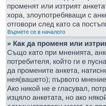
променят или изтрият анкета
хора, злоупотребяващи с ан
отговори след като са постъп
Върнете се в началото
» Как да променя или изтри
Също като при мненията, анк
потребителя, който ги е пусн
да промените анкета, натисн
нея(вашето); първото мнение
Ако никой не е гласувал, по
изцяло анкетата, но ако няко