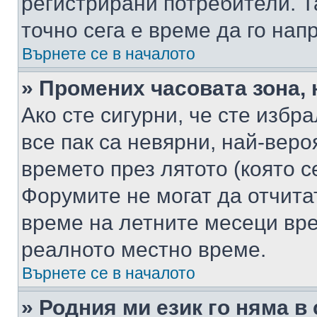
регистрирани потребители. Та
точно сега е време да го нап
Върнете се в началото
» Промених часовата зона, 
Ако сте сигурни, че сте избр
все пак са невярни, най-вер
времето през лятото (която с
Форумите не могат да отчитат
време на летните месеци вре
реалното местно време.
Върнете се в началото
» Родния ми език го няма в