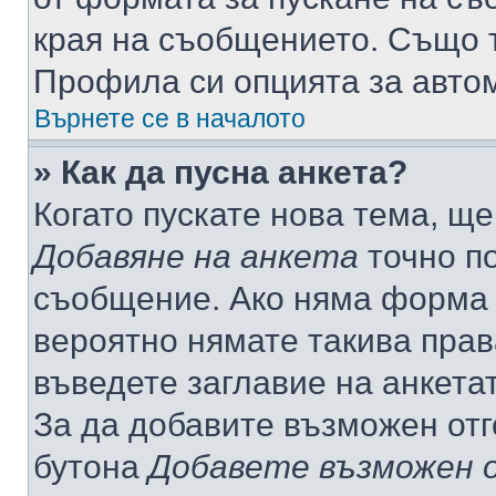
края на съобщението. Също т
Профила си опцията за авто
Върнете се в началото
» Как да пусна анкета?
Когато пускате нова тема, щ
Добавяне на анкета
точно по
съобщение. Ако няма форма з
вероятно нямате такива прав
въведете заглавие на анкета
За да добавите възможен отг
бутона
Добавете възможен 