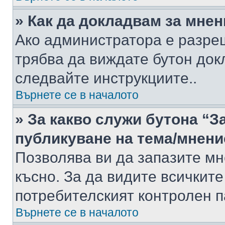
» Как да докладвам за мне
Ако администратора е разре
трябва да виждате бутон док
следвайте инструкциите..
Върнете се в началото
» За какво служи бутона “З
публикуване на тема/мнени
Позволява ви да запазите мне
късно. За да видите всичките
потребителският контролен п
Върнете се в началото