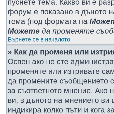
пуснете тема. Какво ви е ра
форум е показано в дъното 
тема (под формата на
Може
Можете
да променяте съо
Върнете се в началото
» Как да променя или изтр
Освен ако не сте администра
променяте или изтривате са
да промените съобщението с
за съответното мнение. Ако 
ви, в дъното на мнението ви 
индикира колко пъти и кога 