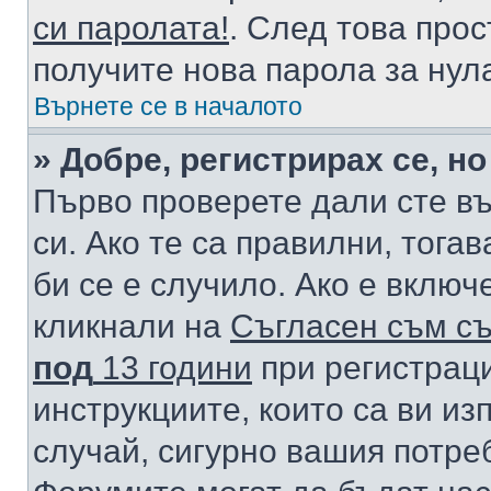
си паролата!
. След това про
получите нова парола за нул
Върнете се в началото
» Добре, регистрирах се, но
Първо проверете дали сте в
си. Ако те са правилни, тога
би се е случило. Ако е вклю
кликнали на
Съгласен съм съ
под
13 години
при регистраци
инструкциите, които са ви из
случай, сигурно вашия потре