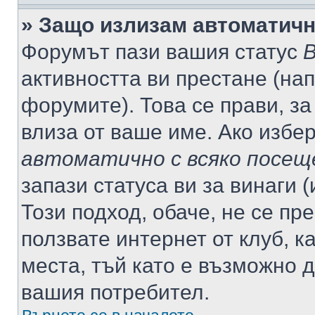
» Защо излизам автоматич
Форумът пази вашия статус
В
активността ви престане (нап
форумите). Това се прави, за
влиза от ваше име. Ако избе
автоматично с всяко посещ
запази статуса ви за винаги 
Този подход, обаче, не се пр
ползвате интернет от клуб, 
места, тъй като е възможно 
вашия потребител.