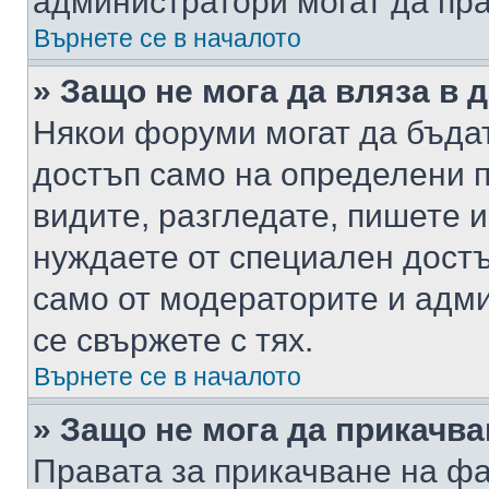
администратори могат да пр
Върнете се в началото
» Защо не мога да вляза в
Някои форуми могат да бъда
достъп само на определени п
видите, разгледате, пишете и
нуждаете от специален достъ
само от модераторите и адм
се свържете с тях.
Върнете се в началото
» Защо не мога да прикачв
Правата за прикачване на фа