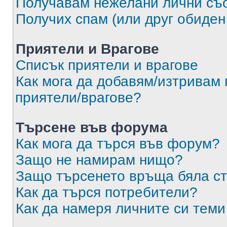
Получавам нежелани лични съ
Получих спам (или друг обиден
Приятели и Врагове
Списък приятели и врагове
Как мога да добавям/изтривам 
приятели/врагове?
Търсене във форума
Как мога да търся във форум?
Защо не намирам нищо?
Защо търсенето връща бяла ст
Как да търся потребители?
Как да намеря личните си теми