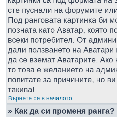
картинки са под формата на 
сте пуснали на форумите или
Под ранговата картинка би мо
позната като Аватар, която п
всеки потребител. От админ
дали ползването на Аватари щ
да се вземат Аватарите. Ако
то това е желанието на адми
попитате за причините, но в
такива!
Върнете се в началото
» Как да си променя ранга?