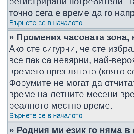
регистрирани потребители. Та
точно сега е време да го нап
Върнете се в началото
» Промених часовата зона, 
Ако сте сигурни, че сте избр
все пак са невярни, най-вер
времето през лятото (която с
Форумите не могат да отчитат
време на летните месеци вре
реалното местно време.
Върнете се в началото
» Родния ми език го няма в