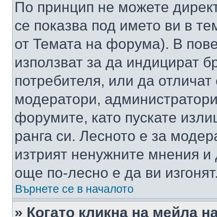
По принцип не можете директ
се показва под името ви в те
от Темата на форума). В пов
използват за да индицират б
потребителя, или да отличат
модератори, администратори 
форумите, като пускате изли
ранга си. Лесното е за моде
изтрият ненужните мнения и 
още по-лесно е да ви изгонят
Върнете се в началото
» Когато кликна на мейла н