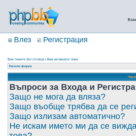
Вза
Влез
Регистрация
Виж темите без отговор
|
Виж активните теми
Начало форум
Чест
Въпроси за Входа и Регистр
Защо не мога да вляза?
Защо въобще трябва да се ре
Защо излизам автоматично?
Не искам името ми да се вижда
това?