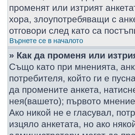
променят или изтрият анкета
хора, злоупотребяващи с ан
отговори след като са постъп
Върнете се в началото
» Как да променя или изтри
Също като при мненията, анк
потребителя, който ги е пусн
да промените анкета, натисн
нея(вашето); първото мнение
Ако никой не е гласувал, по
изцяло анкетата, но ако няко