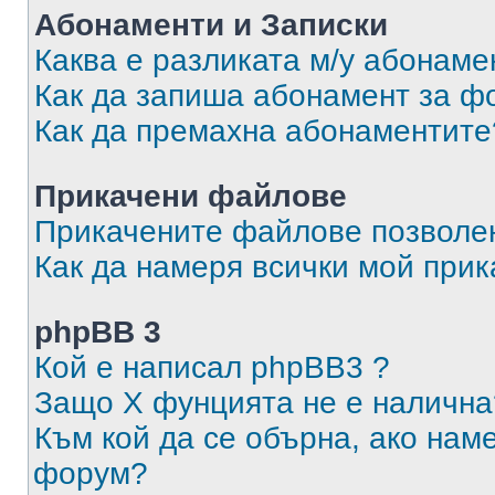
Абонаменти и Записки
Каква е разликата м/у абонаме
Как да запиша абонамент за ф
Как да премахна абонаментите
Прикачени файлове
Прикачените файлове позволен
Как да намеря всички мой при
phpBB 3
Кой е написал phpBB3 ?
Защо X фунцията не е налична
Към кой да се обърна, ако нам
форум?