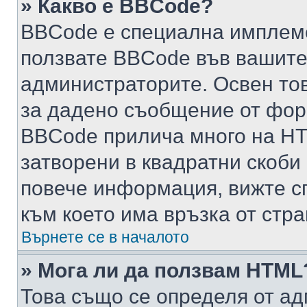
» Какво е BBCode?
BBCode е специална имплем
ползвате BBCode във вашите
администраторите. Освен то
за дадено съобщение от фор
BBCode прилича много на HTM
затворени в квадратни скоби (е
повече информация, вижте с
към което има връзка от стра
Върнете се в началото
» Мога ли да ползвам HTML
Това също се определя от ад