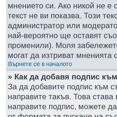
мнението си. Ако никой не е 
текст не ви показва. Този тек
администратор или модерато
най-вероятно ще оставят съ
променили). Моля забележет
могат да изтриват мненията с
Върнете се в началото
» Как да добавя подпис къ
За да добавите подпис към с
направите такъв. Това става
направите подпис, можете д
от формата за пускане на съ