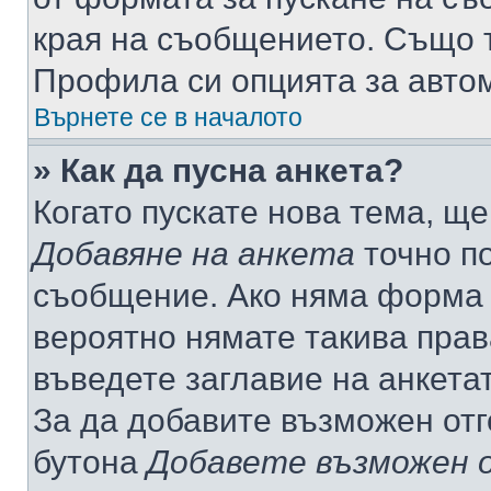
края на съобщението. Също т
Профила си опцията за авто
Върнете се в началото
» Как да пусна анкета?
Когато пускате нова тема, щ
Добавяне на анкета
точно по
съобщение. Ако няма форма з
вероятно нямате такива прав
въведете заглавие на анкета
За да добавите възможен отг
бутона
Добавете възможен 