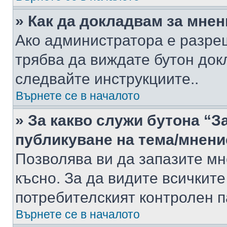
» Как да докладвам за мне
Ако администратора е разре
трябва да виждате бутон док
следвайте инструкциите..
Върнете се в началото
» За какво служи бутона “З
публикуване на тема/мнени
Позволява ви да запазите мне
късно. За да видите всичките
потребителският контролен п
Върнете се в началото