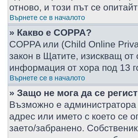
отново, и този път се опитай
Върнете се в началото
» Какво е COPPA?
COPPA или (Child Online Privac
закон в Щатите, изискващ от 
информация от хора под 13 г
Върнете се в началото
» Защо не мога да се регис
Възможно е администратора 
адрес или името с което се о
заето/забранено. Собствени