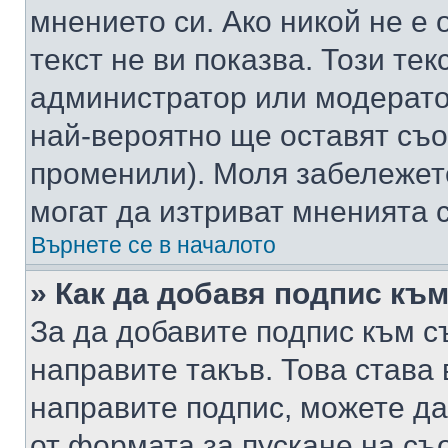
мнението си. Ако никой не е 
текст не ви показва. Този тек
администратор или модерато
най-вероятно ще оставят съ
променили). Моля забележет
могат да изтриват мненията с
Върнете се в началото
» Как да добавя подпис къ
За да добавите подпис към с
направите такъв. Това става
направите подпис, можете д
от формата за пускане на съ