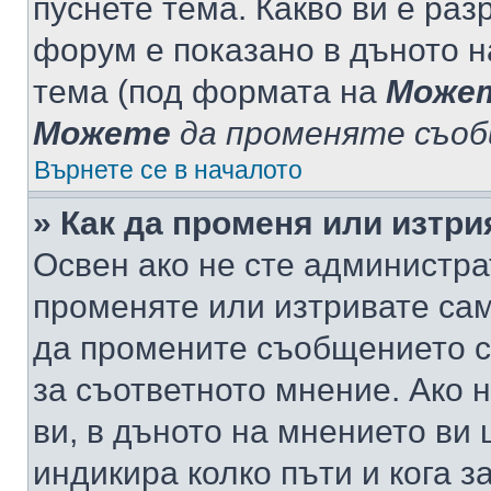
пуснете тема. Какво ви е ра
форум е показано в дъното 
тема (под формата на
Може
Можете
да променяте съо
Върнете се в началото
» Как да променя или изтр
Освен ако не сте администра
променяте или изтривате са
да промените съобщението с
за съответното мнение. Ако 
ви, в дъното на мнението ви 
индикира колко пъти и кога 