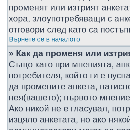
променят или изтрият анкета
хора, злоупотребяващи с ан
отговори след като са постъп
Върнете се в началото
» Как да променя или изтри
Също като при мненията, анк
потребителя, който ги е пусн
да промените анкета, натисн
нея(вашето); първото мнение
Ако никой не е гласувал, по
изцяло анкетата, но ако няко