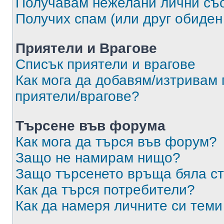
Получавам нежелани лични съ
Получих спам (или друг обиден
Приятели и Врагове
Списък приятели и врагове
Как мога да добавям/изтривам 
приятели/врагове?
Търсене във форума
Как мога да търся във форум?
Защо не намирам нищо?
Защо търсенето връща бяла ст
Как да търся потребители?
Как да намеря личните си теми