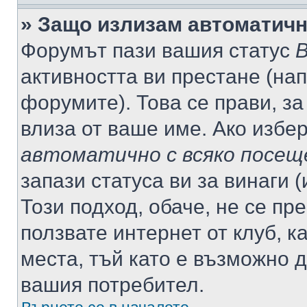
» Защо излизам автоматич
Форумът пази вашия статус
В
активността ви престане (нап
форумите). Това се прави, за
влиза от ваше име. Ако избе
автоматично с всяко посещ
запази статуса ви за винаги 
Този подход, обаче, не се пр
ползвате интернет от клуб, 
места, тъй като е възможно 
вашия потребител.