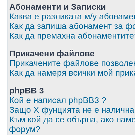
Абонаменти и Записки
Каква е разликата м/у абонаме
Как да запиша абонамент за ф
Как да премахна абонаментите
Прикачени файлове
Прикачените файлове позволен
Как да намеря всички мой при
phpBB 3
Кой е написал phpBB3 ?
Защо X фунцията не е налична
Към кой да се обърна, ако нам
форум?