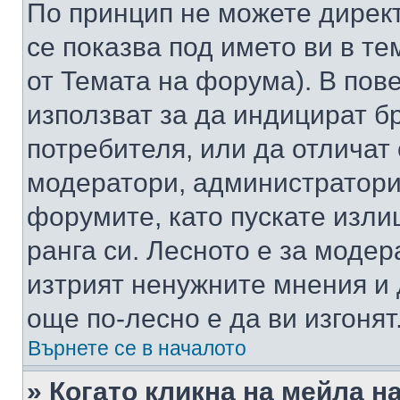
По принцип не можете директ
се показва под името ви в те
от Темата на форума). В пов
използват за да индицират б
потребителя, или да отличат
модератори, администратори 
форумите, като пускате изли
ранга си. Лесното е за моде
изтрият ненужните мнения и 
още по-лесно е да ви изгонят
Върнете се в началото
» Когато кликна на мейла н