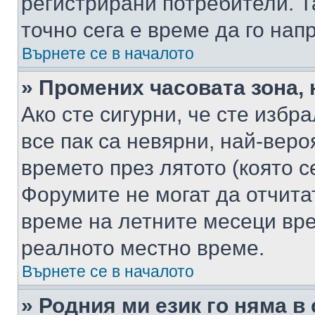
регистрирани потребители. Та
точно сега е време да го нап
Върнете се в началото
» Промених часовата зона, 
Ако сте сигурни, че сте избр
все пак са невярни, най-вер
времето през лятото (която с
Форумите не могат да отчитат
време на летните месеци вре
реалното местно време.
Върнете се в началото
» Родния ми език го няма в