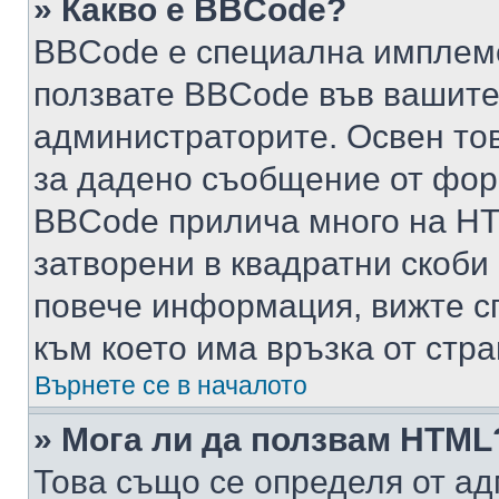
» Какво е BBCode?
BBCode е специална имплем
ползвате BBCode във вашите
администраторите. Освен то
за дадено съобщение от фор
BBCode прилича много на HTM
затворени в квадратни скоби (е
повече информация, вижте с
към което има връзка от стра
Върнете се в началото
» Мога ли да ползвам HTML
Това също се определя от ад