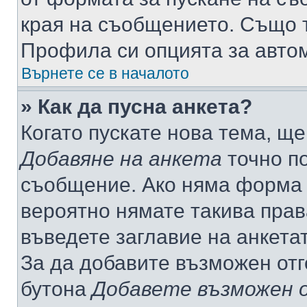
края на съобщението. Също т
Профила си опцията за авто
Върнете се в началото
» Как да пусна анкета?
Когато пускате нова тема, щ
Добавяне на анкета
точно по
съобщение. Ако няма форма з
вероятно нямате такива прав
въведете заглавие на анкета
За да добавите възможен отг
бутона
Добавете възможен 