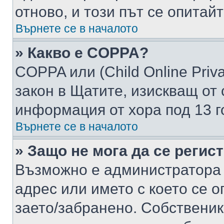
отново, и този път се опитай
Върнете се в началото
» Какво е COPPA?
COPPA или (Child Online Privac
закон в Щатите, изискващ от 
информация от хора под 13 г
Върнете се в началото
» Защо не мога да се регис
Възможно е администратора 
адрес или името с което се о
заето/забранено. Собствени