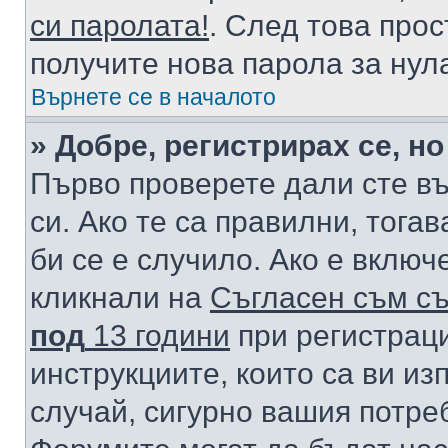
си паролата!
. След това про
получите нова парола за нул
Върнете се в началото
» Добре, регистрирах се, но
Първо проверете дали сте в
си. Ако те са правилни, тога
би се е случило. Ако е вклю
кликнали на
Съгласен съм съ
под
13 години
при регистраци
инструкциите, които са ви из
случай, сигурно вашия потре