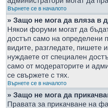
администратори могат да пр
Върнете се в началото
» Защо не мога да вляза в
Някои форуми могат да бъда
достъп само на определени п
видите, разгледате, пишете и
нуждаете от специален достъ
само от модераторите и адм
се свържете с тях.
Върнете се в началото
» Защо не мога да прикачв
Правата за прикачване на фа