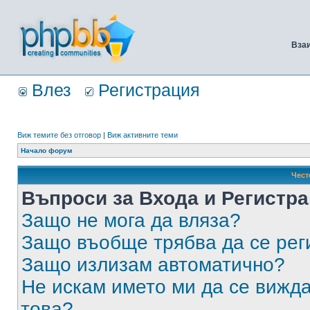
Вза
Влез
Регистрация
Виж темите без отговор
|
Виж активните теми
Начало форум
Чест
Въпроси за Входа и Регистр
Защо не мога да вляза?
Защо въобще трябва да се ре
Защо излизам автоматично?
Не искам името ми да се вижда
това?