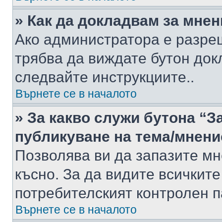
» Как да докладвам за мне
Ако администратора е разре
трябва да виждате бутон док
следвайте инструкциите..
Върнете се в началото
» За какво служи бутона “З
публикуване на тема/мнени
Позволява ви да запазите мне
късно. За да видите всичките
потребителският контролен п
Върнете се в началото