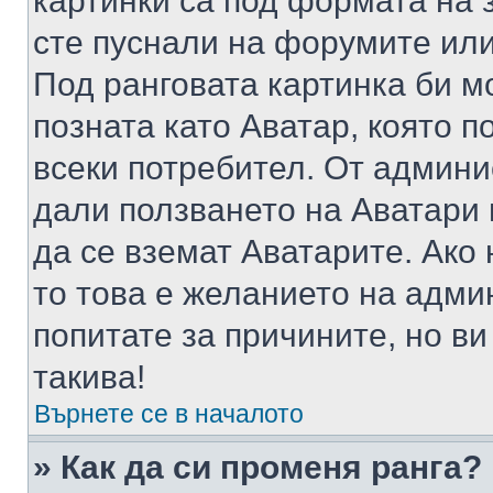
картинки са под формата на 
сте пуснали на форумите или
Под ранговата картинка би мо
позната като Аватар, която п
всеки потребител. От админ
дали ползването на Аватари щ
да се вземат Аватарите. Ако
то това е желанието на адми
попитате за причините, но в
такива!
Върнете се в началото
» Как да си променя ранга?