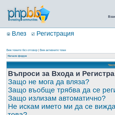
Вза
Влез
Регистрация
Виж темите без отговор
|
Виж активните теми
Начало форум
Чест
Въпроси за Входа и Регистр
Защо не мога да вляза?
Защо въобще трябва да се ре
Защо излизам автоматично?
Не искам името ми да се вижда
това?