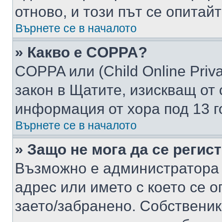
отново, и този път се опитай
Върнете се в началото
» Какво е COPPA?
COPPA или (Child Online Privac
закон в Щатите, изискващ от 
информация от хора под 13 г
Върнете се в началото
» Защо не мога да се регис
Възможно е администратора 
адрес или името с което се о
заето/забранено. Собствени