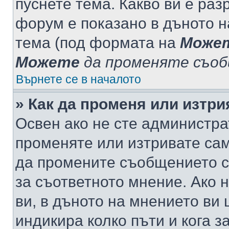
пуснете тема. Какво ви е ра
форум е показано в дъното 
тема (под формата на
Може
Можете
да променяте съо
Върнете се в началото
» Как да променя или изтр
Освен ако не сте администра
променяте или изтривате са
да промените съобщението с
за съответното мнение. Ако 
ви, в дъното на мнението ви 
индикира колко пъти и кога 