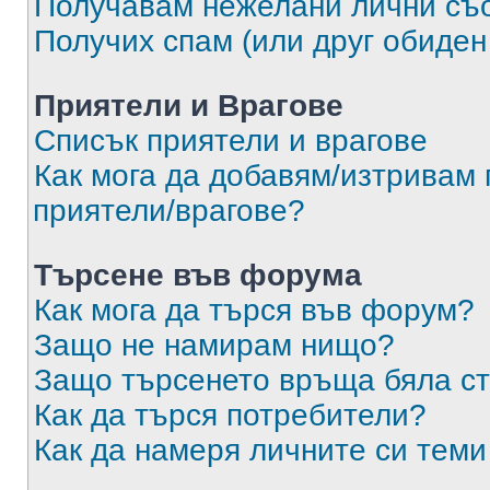
Получавам нежелани лични съ
Получих спам (или друг обиден
Приятели и Врагове
Списък приятели и врагове
Как мога да добавям/изтривам 
приятели/врагове?
Търсене във форума
Как мога да търся във форум?
Защо не намирам нищо?
Защо търсенето връща бяла ст
Как да търся потребители?
Как да намеря личните си теми