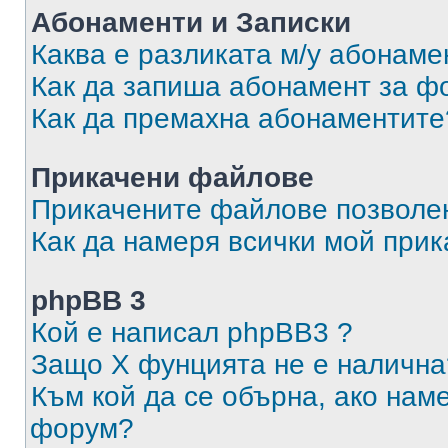
Абонаменти и Записки
Каква е разликата м/у абонаме
Как да запиша абонамент за ф
Как да премахна абонаментите
Прикачени файлове
Прикачените файлове позволен
Как да намеря всички мой при
phpBB 3
Кой е написал phpBB3 ?
Защо X фунцията не е налична
Към кой да се обърна, ако нам
форум?