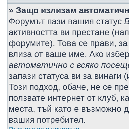
» Защо излизам автоматич
Форумът пази вашия статус
В
активността ви престане (нап
форумите). Това се прави, за
влиза от ваше име. Ако избе
автоматично с всяко посещ
запази статуса ви за винаги 
Този подход, обаче, не се пр
ползвате интернет от клуб, 
места, тъй като е възможно 
вашия потребител.