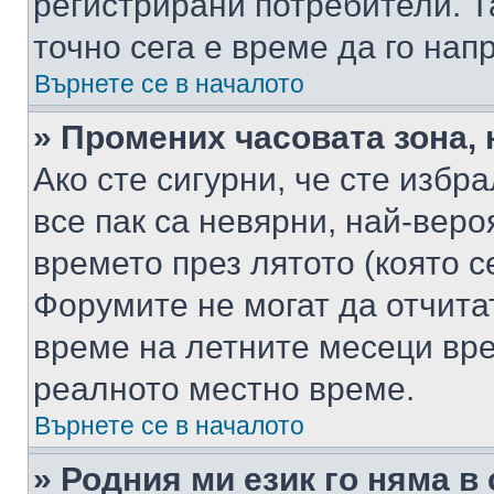
регистрирани потребители. Та
точно сега е време да го нап
Върнете се в началото
» Промених часовата зона, 
Ако сте сигурни, че сте избр
все пак са невярни, най-вер
времето през лятото (която с
Форумите не могат да отчитат
време на летните месеци вре
реалното местно време.
Върнете се в началото
» Родния ми език го няма в