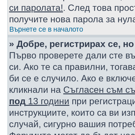
си паролата!
. След това про
получите нова парола за нул
Върнете се в началото
» Добре, регистрирах се, но
Първо проверете дали сте в
си. Ако те са правилни, тога
би се е случило. Ако е вклю
кликнали на
Съгласен съм съ
под
13 години
при регистраци
инструкциите, които са ви из
случай, сигурно вашия потре