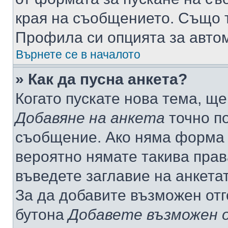
края на съобщението. Също т
Профила си опцията за авто
Върнете се в началото
» Как да пусна анкета?
Когато пускате нова тема, щ
Добавяне на анкета
точно по
съобщение. Ако няма форма з
вероятно нямате такива прав
въведете заглавие на анкета
За да добавите възможен отг
бутона
Добавете възможен 