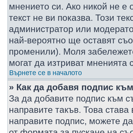
мнението си. Ако никой не е 
текст не ви показва. Този тек
администратор или модерато
най-вероятно ще оставят съ
променили). Моля забележет
могат да изтриват мненията с
Върнете се в началото
» Как да добавя подпис къ
За да добавите подпис към с
направите такъв. Това става
направите подпис, можете д
от формата за пускане на съ