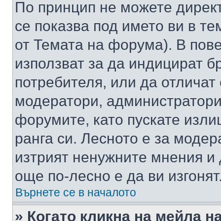
По принцип не можете директ
се показва под името ви в те
от Темата на форума). В пов
използват за да индицират б
потребителя, или да отличат
модератори, администратори 
форумите, като пускате изли
ранга си. Лесното е за моде
изтрият ненужните мнения и 
още по-лесно е да ви изгонят
Върнете се в началото
» Когато кликна на мейла н