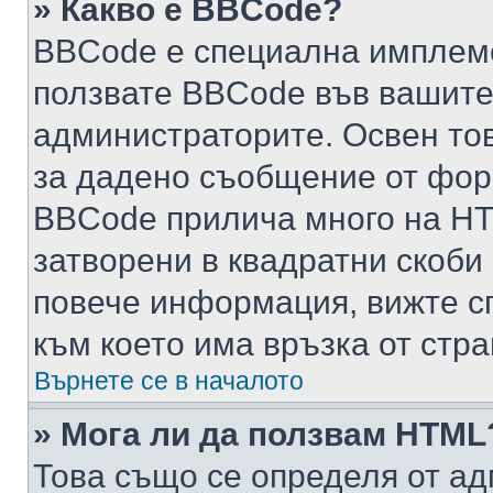
» Какво е BBCode?
BBCode е специална имплем
ползвате BBCode във вашите
администраторите. Освен то
за дадено съобщение от фор
BBCode прилича много на HTM
затворени в квадратни скоби (е
повече информация, вижте с
към което има връзка от стра
Върнете се в началото
» Мога ли да ползвам HTML
Това също се определя от ад