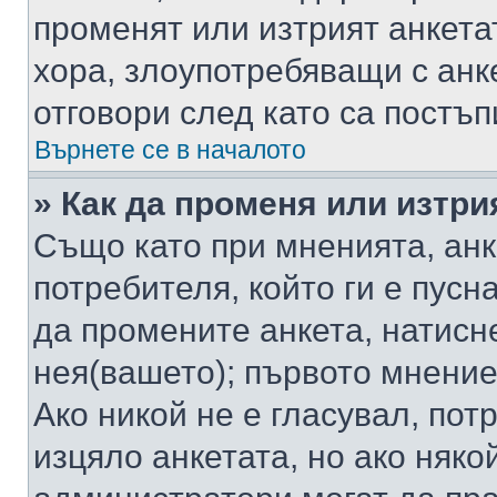
променят или изтрият анкета
хора, злоупотребяващи с ан
отговори след като са постъп
Върнете се в началото
» Как да променя или изтри
Също като при мненията, анк
потребителя, който ги е пусн
да промените анкета, натисн
нея(вашето); първото мнение
Ако никой не е гласувал, по
изцяло анкетата, но ако няко