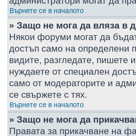
администратори могат да пр
Върнете се в началото
» Защо не мога да вляза в
Някои форуми могат да бъда
достъп само на определени п
видите, разгледате, пишете и
нуждаете от специален достъ
само от модераторите и адм
се свържете с тях.
Върнете се в началото
» Защо не мога да прикачв
Правата за прикачване на фа