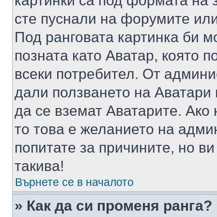
картинки са под формата на 
сте пуснали на форумите или
Под ранговата картинка би мо
позната като Аватар, която п
всеки потребител. От админ
дали ползването на Аватари щ
да се вземат Аватарите. Ако
то това е желанието на адми
попитате за причините, но в
такива!
Върнете се в началото
» Как да си променя ранга?