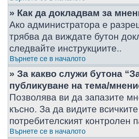
» Как да докладвам за мне
Ако администратора е разре
трябва да виждате бутон док
следвайте инструкциите..
Върнете се в началото
» За какво служи бутона “З
публикуване на тема/мнени
Позволява ви да запазите мне
късно. За да видите всичките
потребителският контролен п
Върнете се в началото