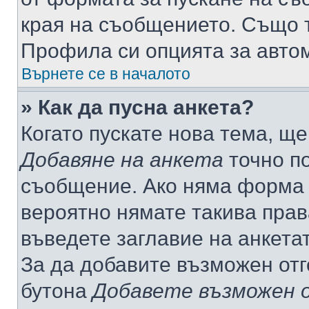
края на съобщението. Също т
Профила си опцията за авто
Върнете се в началото
» Как да пусна анкета?
Когато пускате нова тема, щ
Добавяне на анкета
точно по
съобщение. Ако няма форма з
вероятно нямате такива прав
въведете заглавие на анкета
За да добавите възможен отг
бутона
Добавете възможен 