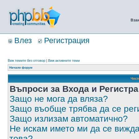
Вза
Влез
Регистрация
Виж темите без отговор
|
Виж активните теми
Начало форум
Чест
Въпроси за Входа и Регистр
Защо не мога да вляза?
Защо въобще трябва да се ре
Защо излизам автоматично?
Не искам името ми да се вижда
това?