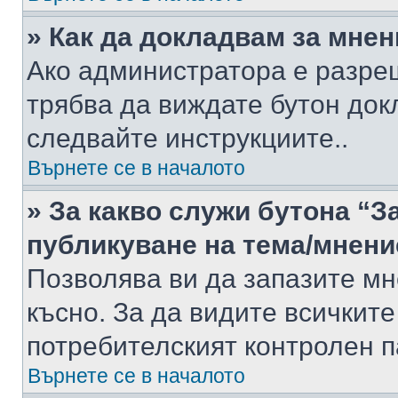
» Как да докладвам за мне
Ако администратора е разре
трябва да виждате бутон док
следвайте инструкциите..
Върнете се в началото
» За какво служи бутона “З
публикуване на тема/мнени
Позволява ви да запазите мне
късно. За да видите всичките
потребителският контролен п
Върнете се в началото