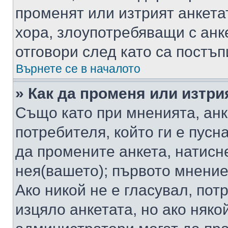
променят или изтрият анкета
хора, злоупотребяващи с ан
отговори след като са постъп
Върнете се в началото
» Как да променя или изтри
Също като при мненията, анк
потребителя, който ги е пусн
да промените анкета, натисн
нея(вашето); първото мнение
Ако никой не е гласувал, по
изцяло анкетата, но ако няко