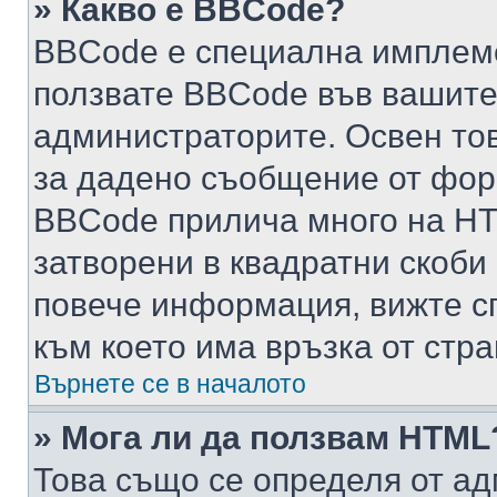
» Какво е BBCode?
BBCode е специална имплем
ползвате BBCode във вашите
администраторите. Освен то
за дадено съобщение от фор
BBCode прилича много на HTM
затворени в квадратни скоби (е
повече информация, вижте с
към което има връзка от стра
Върнете се в началото
» Мога ли да ползвам HTML
Това също се определя от ад