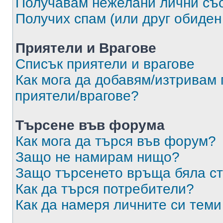
Получавам нежелани лични съ
Получих спам (или друг обиден
Приятели и Врагове
Списък приятели и врагове
Как мога да добавям/изтривам 
приятели/врагове?
Търсене във форума
Как мога да търся във форум?
Защо не намирам нищо?
Защо търсенето връща бяла ст
Как да търся потребители?
Как да намеря личните си теми