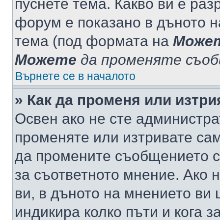
пуснете тема. Какво ви е ра
форум е показано в дъното 
тема (под формата на
Може
Можете
да променяте съо
Върнете се в началото
» Как да променя или изтр
Освен ако не сте администра
променяте или изтривате са
да промените съобщението с
за съответното мнение. Ако 
ви, в дъното на мнението ви 
индикира колко пъти и кога 