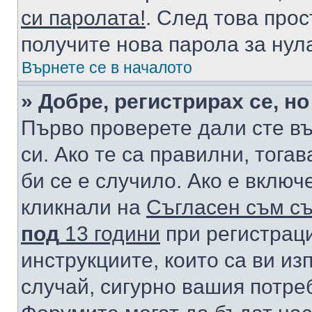
си паролата!
. След това про
получите нова парола за нул
Върнете се в началото
» Добре, регистрирах се, но
Първо проверете дали сте в
си. Ако те са правилни, тога
би се е случило. Ако е вклю
кликнали на
Съгласен съм съ
под
13 години
при регистраци
инструкциите, които са ви из
случай, сигурно вашия потре