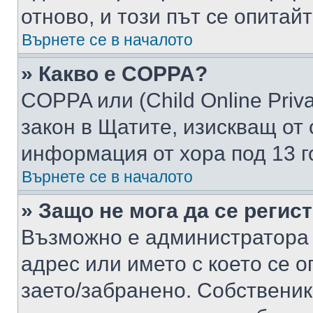
отново, и този път се опитай
Върнете се в началото
» Какво е COPPA?
COPPA или (Child Online Privac
закон в Щатите, изискващ от 
информация от хора под 13 г
Върнете се в началото
» Защо не мога да се регис
Възможно е администратора 
адрес или името с което се о
заето/забранено. Собствени