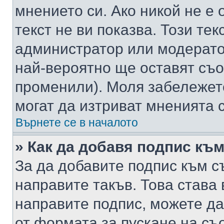
мнението си. Ако никой не е 
текст не ви показва. Този тек
администратор или модерато
най-вероятно ще оставят съ
променили). Моля забележет
могат да изтриват мненията с
Върнете се в началото
» Как да добавя подпис къ
За да добавите подпис към с
направите такъв. Това става
направите подпис, можете д
от формата за пускане на съ