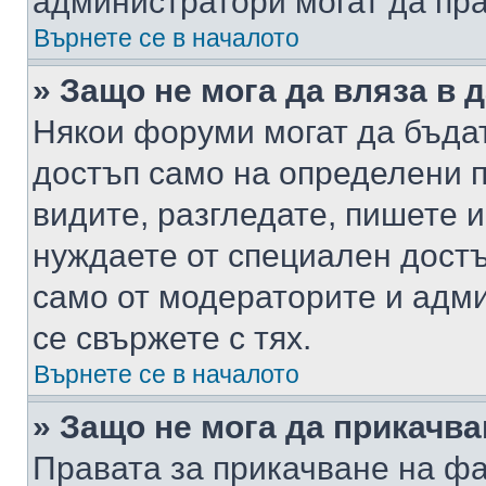
администратори могат да пр
Върнете се в началото
» Защо не мога да вляза в
Някои форуми могат да бъда
достъп само на определени п
видите, разгледате, пишете и
нуждаете от специален достъ
само от модераторите и адм
се свържете с тях.
Върнете се в началото
» Защо не мога да прикачв
Правата за прикачване на фа