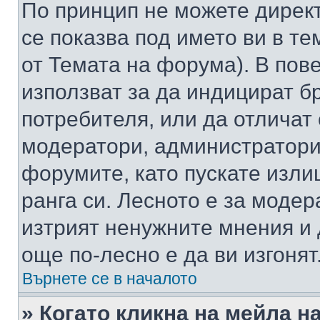
По принцип не можете директ
се показва под името ви в те
от Темата на форума). В пов
използват за да индицират б
потребителя, или да отличат
модератори, администратори 
форумите, като пускате изли
ранга си. Лесното е за моде
изтрият ненужните мнения и 
още по-лесно е да ви изгонят
Върнете се в началото
» Когато кликна на мейла н