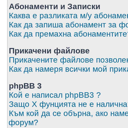
Абонаменти и Записки
Каква е разликата м/у абонаме
Как да запиша абонамент за ф
Как да премахна абонаментите
Прикачени файлове
Прикачените файлове позволен
Как да намеря всички мой при
phpBB 3
Кой е написал phpBB3 ?
Защо X фунцията не е налична
Към кой да се обърна, ако нам
форум?