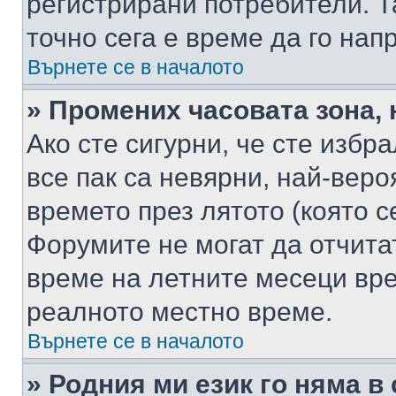
регистрирани потребители. Та
точно сега е време да го нап
Върнете се в началото
» Промених часовата зона, 
Ако сте сигурни, че сте избр
все пак са невярни, най-вер
времето през лятото (която с
Форумите не могат да отчитат
време на летните месеци вре
реалното местно време.
Върнете се в началото
» Родния ми език го няма в