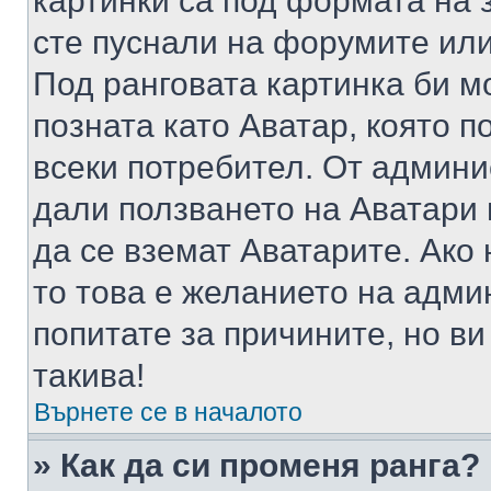
картинки са под формата на 
сте пуснали на форумите или
Под ранговата картинка би мо
позната като Аватар, която п
всеки потребител. От админ
дали ползването на Аватари щ
да се вземат Аватарите. Ако
то това е желанието на адми
попитате за причините, но в
такива!
Върнете се в началото
» Как да си променя ранга?