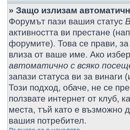
» Защо излизам автоматич
Форумът пази вашия статус
В
активността ви престане (нап
форумите). Това се прави, за
влиза от ваше име. Ако избе
автоматично с всяко посещ
запази статуса ви за винаги 
Този подход, обаче, не се пр
ползвате интернет от клуб, 
места, тъй като е възможно 
вашия потребител.