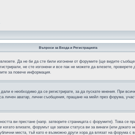
?
Въпроси за Входа и Регистрацията
 влезете. Да не би да сте били изгонени от форумите (ще видите съобщен
егистрирали, не сте изгонени и все пак не можете да влезете, проверете
рите за повече информация.
дали е необходимо да се регистрирате, за да пускате мнения. При всич
 са личен аватар, лични съобщения, пращане на мейл през форума, участ
ността ви престане (напр. затворите страницата с форумите). Това се пр
е
когато влизате, форумът ще запази статуса ви за винаги (или докато н
публични места, тъй като е възможно други хора да влязат на форума с 