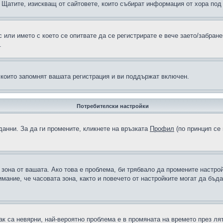
н в Щатите, изискващ от сайтовете, които събират информация от хора по
или името с което се опитвате да се регистрирате е вече заето/забран
.
 които запомнят вашата регистрация и ви поддържат включен.
Потребителски настройки
данни. За да ги промените, кликнете на връзката
Профил
(по принцип се 
а зона от вашата. Ако това е проблема, би трябвало да промените настро
ание, че часовата зона, както и повечето от настройките могат да бъдат
ак са невярни, най-вероятно проблема е в промяната на времето през лят