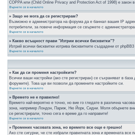
COPPA или (Child Online Privacy and Protection Act of 1998) е зако
Върнете се в началото
» Защо не мога да се регистрирам?
Възможно е администратора на форума да е баннал вашия IP адрес 
потребители, за повече информация се свържете с администратора
Върнете се в началото
» Какво всъщност прави "Изтрии всички бисквитки"?
Изтрий всички бисквитки изтрива бисквитките създадени от phpBB3
Върнете се в началото
» Как да си променя настройките?
Всички ваши настройки (ако сте регистриран) се съхраняват в база 
форумите). Това ще ви позволи да промените настройките си.
Върнете се в началото
» Времето не е правилно!
Времето най-вероятно е точно, но вие го гледате в различна часов
зона, например Лондон, Париж, Ню Йорк, Сидни. Моля обърнете вним
се регистрирали, точно сега е време да го направите!
Върнете се в началото
» Промених часовата зона, но времето все още е грешно!
Ако сте сигурни, че сте избрали правилната зона и времената все п