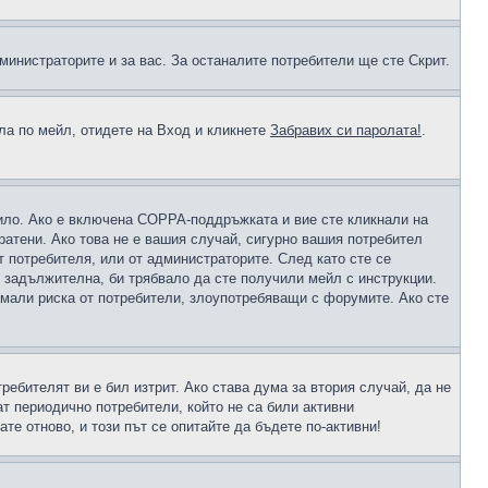
министраторите и за вас. За останалите потребители ще сте Скрит.
ола по мейл, отидете на Вход и кликнете
Забравих си паролата!
.
чило. Ако е включена COPPA-поддръжката и вие сте кликнали на
пратени. Ако това не е вашия случай, сигурно вашия потребител
т потребителя, или от администраторите. След като сте се
е задължителна, би трябвало да сте получили мейл с инструкции.
намали риска от потребители, злоупотребяващи с форумите. Ако сте
ребителят ви е бил изтрит. Ако става дума за втория случай, да не
т периодично потребители, който не са били активни
е отново, и този път се опитайте да бъдете по-активни!