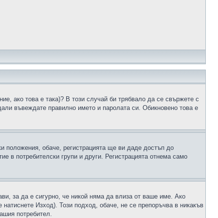
ие, ако това е така)? В този случай би трябвало да се свържете с
 дали въвеждате правилно името и паролата си. Обикновено това е
ки положения, обаче, регистрацията ще ви даде достъп до
ие в потребителски групи и други. Регистрацията отнема само
ави, за да е сигурно, че никой няма да влиза от ваше име. Ако
е натиснете Изход). Този подход, обаче, не се препоръчва в никакъв
вашия потребител.