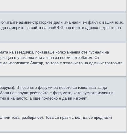
 Попитайте администраторите дали има наличен файл с вашия език,
 да намерите на сайта на phpBB Group (вижте адреса в дъното на
рмата на звездички, показваше колко мнения сте пуснали на
принцип е уникална или лична за всеки потребител. От
е да използвате Аватар, то това е желанието на администраторите.
 форума). В повечето форуми ранговете се използват за да
 Моля не злоупотребявайте с форумите, като пускате излишни
но в началото, а още по-лесно е да ви изгонят.
или това, разбира се). Това се прави с цел да се предпазят