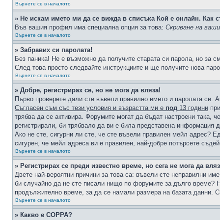
Върнете се в началото
» Не искам името ми да се вижда в списъка Кой е онлайн. Как с
Във вашия профил има специална опция за това:
Скриване на ваш
Върнете се в началото
» Забравих си паролата!
Без паника! Не е възможно да получите старата си парола, но за с
След това просто следвайте инструкциите и ще получите нова паро
Върнете се в началото
» Добре, регистрирах се, но не мога да вляза!
Първо проверете дали сте въвели правилно името и паролата си. А
Съгласен съм със тези условия и възрастта ми е
под
13 години
при
трябва да се активира. Форумите могат да бъдат настроени така, ч
регистрирали, би трябвало да ви е била представена информация д
Ако не сте, сигурни ли сте, че сте въвели правилен мейл адрес? Е
сигурен, че мейл адреса ви е правилен, най-добре потърсете съде
Върнете се в началото
» Регистрирах се преди известно време, но сега не мога да вляз
Двете най-вероятни причини за това са: въвели сте неправилни име 
би случайно да не сте писали нищо по форумите за дълго време? Н
продължително време, за да се намали размера на базата данни. С
Върнете се в началото
» Какво е COPPA?