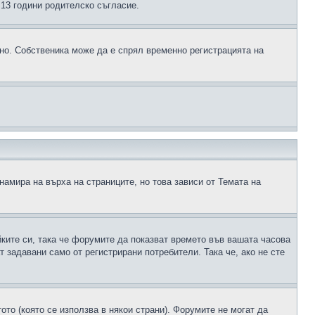
д 13 години родителско съгласие.
ено. Собственика може да е спрял временно регистрацията на
намира на върха на страниците, но това зависи от Темата на
йките си, така че форумите да показват времето във вашата часова
 задавани само от регистрирани потребители. Така че, ако не сте
ото (която се използва в някои страни). Форумите не могат да