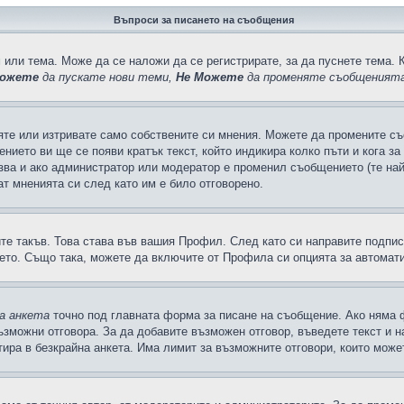
Въпроси за писането на съобщения
 или тема. Може да се наложи да се регистрирате, за да пуснете тема. 
ожете
да пускате нови теми,
Не Можете
да променяте съобщенията
яте или изтривате само собствените си мнения. Можете да промените съ
ението ви ще се появи кратък текст, който индикира колко пъти и кога з
казва и ако администратор или модератор е променил съобщението (те на
т мненията си след като им е било отговорено.
ите такъв. Това става във вашия Профил. След като си направите подпи
ето. Също така, можете да включите от Профила си опцията за автомат
а анкета
точно под главната форма за писане на съобщение. Ако няма ф
ъзможни отговора. За да добавите възможен отговор, въведете текст и 
лтира в безкрайна анкета. Има лимит за възможните отговори, които може