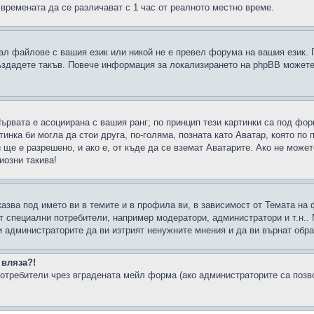
 времената да се различават с 1 час от реалното местно време.
рал файлове с вашия език или никой не е превел форума на вашия език.
създадете такъв. Повече информация за локализирането на phpBB можете
Първата е асоциирана с вашия ранг; по принцип тези картинки са под фо
инка би могла да стои друга, по-голяма, позната като Аватар, която по 
е е разрешено, и ако е, от къде да се вземат Аватарите. Ако не может
иозни такива!
казва под името ви в темите и в профила ви, в зависимост от Темата на
ат специални потребители, например модератори, администратори и т.н..
и администраторите да ви изтрият ненужните мнения и да ви върнат обрат
 вляза?!
отребители чрез вградената мейл форма (ако администраторите са позвол