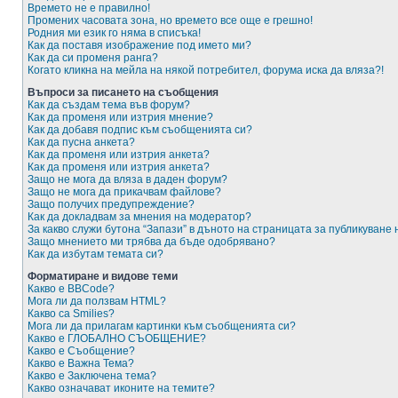
Времето не е правилно!
Промених часовата зона, но времето все още е грешно!
Родния ми език го няма в списъка!
Как да поставя изображение под името ми?
Как да си променя ранга?
Когато кликна на мейла на някой потребител, форума иска да вляза?!
Въпроси за писането на съобщения
Как да създам тема във форум?
Как да променя или изтрия мнение?
Как да добавя подпис към съобщенията си?
Как да пусна анкета?
Как да променя или изтрия анкета?
Как да променя или изтрия анкета?
Защо не мога да вляза в даден форум?
Защо не мога да прикачвам файлове?
Защо получих предупреждение?
Как да докладвам за мнения на модератор?
За какво служи бутона “Запази” в дъното на страницата за публикуване
Защо мнението ми трябва да бъде одобрявано?
Как да избутам темата си?
Форматиране и видове теми
Какво е BBCode?
Мога ли да ползвам HTML?
Какво са Smilies?
Мога ли да прилагам картинки към съобщенията си?
Какво е ГЛОБАЛНО СЪОБЩЕНИЕ?
Какво е Съобщение?
Какво е Важна Тема?
Какво е Заключена тема?
Какво означават иконите на темите?