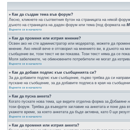
» Как да създам тема във форум?
Лесно, кликнете на съответния бутон на страницата на някой форум
дъното на страницата на даден форум или тема (под формата на
М
Върнете се в началото
» Как да променя или изтрия мнение?
Освен ако не сте администратор или модератор, можете да промен
мнение. Ако някой вече е отговорил на мнението ви, в дъното на мн
съобщение ви, този текст не ви показва. Този текст няма да се по
Моля забележете, че обикновените потребители не могат да изтрива
Върнете се в началото
» Как да добавя подпис към съобщенията си?
За да добавите подпис към съобщение, първо трябва да си направ
пускане на съобщение, за да добавите подписа в края на съобщени
Върнете се в началото
» Как да пусна анкета?
Когато пускате нова тема, ще видите отделна форма за
Добавяне н
този форум. Трябва да въведете заглавие на анкетата и поне два в
укажете време, за което анкетата да бъде активна, като 0 ще резу
Върнете се в началото
» Как да променя или изтрия анкета?