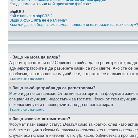
Как да намеря всички мой прикачени файлове
phpBB 3
Кой е написал phpBB3 ?
Защо X фунцията не е налична?
Към кой да се обърна, ако намеря нелегални материали на този форум
» Защо не мога да вляза?
А регистрирахте ли се? Сериозно, трябва да се регистрирате, за да
администраторите и да разберете какви са причините. Ако сте се р
проблема; ако във вашия случай не е, свържете се с администрато
Върнете се в началото
» Защо въобще трябва да се регистрирам?
Може и да не се наложи. От администраторите на форумите зависи 
специални функции, недостъпни за гостите. Някои от тези функции
няколко минути и е препоръчително да се регистрирате.
Върнете се в началото
» Защо излизам автоматично?
Форумът пази вашия статус
Влязъл
само за кратко, след като актив
изберете опцията
Искам да влизам автоматично с всяко посещени
случай ако ползвате интернет от клуб, кафе, библиотека и прочие 