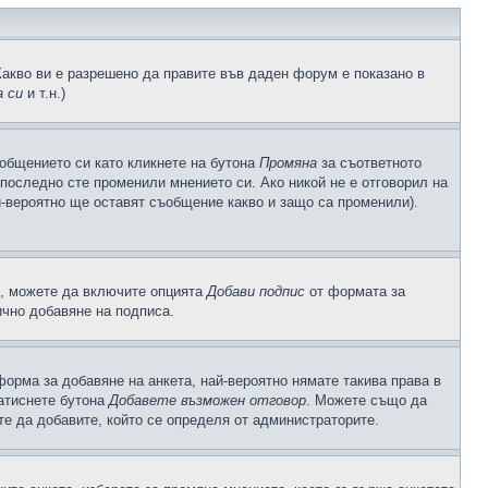
Какво ви е разрешено да правите във даден форум е показано в
 си
и т.н.)
общението си като кликнете на бутона
Промяна
за съответното
а последно сте променили мнението си. Ако никой не е отговорил на
й-вероятно ще оставят съобщение какво и защо са променили).
с, можете да включите опцията
Добави подпис
от формата за
ично добавяне на подписа.
орма за добавяне на анкета, най-вероятно нямате такива права в
натиснете бутона
Добавете възможен отговор
. Можете също да
те да добавите, който се определя от администраторите.