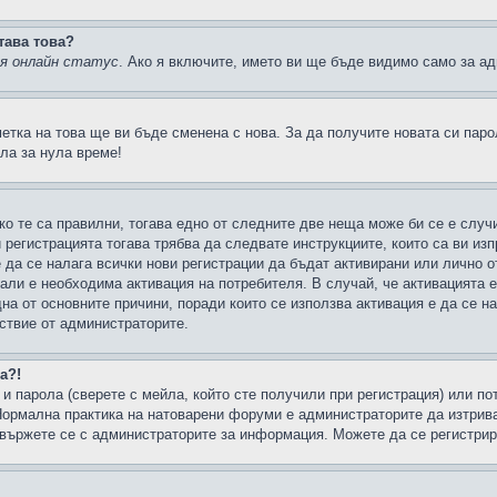
тава това?
ия онлайн статус
. Ако я включите, името ви ще бъде видимо само за ад
метка на това ще ви бъде сменена с нова. За да получите новата си пар
ла за нула време!
ко те са правилни, тогава едно от следните две неща може би се е слу
 регистрацията тогава трябва да следвате инструкциите, които са ви из
е да се налага всички нови регистрации да бъдат активирани или лично о
али е необходима активация на потребителя. В случай, че активацията 
дна от основните причини, поради които се използва активация е да се 
йствие от администраторите.
а?!
и парола (сверете с мейла, който сте получили при регистрация) или пот
ормална практика на натоварени форуми е администраторите да изтрива
вържете се с администраторите за информация. Можете да се регистрират