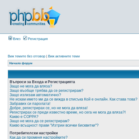
Влез
Регистрация
Виж темите без отговор
|
Виж активните теми
Начало форум
Въпроси за Входа и Регистрацията
Защо не мога да вляза?
Защо въобще трябва да се регистрирам?
Защо излизам автоматично?
Не искам името ми да се вижда в списъка Кой е онлайн. Как става това?
Забравих си паролата!
Добре, регистрирах се, но не мога да вляза!
Регистрирах се преди известно време, но сега не мога да вляза?!
Какво е COPPA?
Защо не мога да се регистрирам?
Какво всъщност прави "Изтрии всички бисквитки"?
Потребителски настройки
Как да си променя настройките?