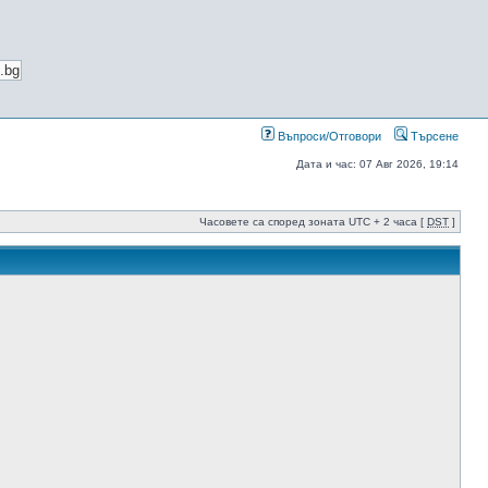
Въпроси/Отговори
Търсене
Дата и час: 07 Авг 2026, 19:14
Часовете са според зоната UTC + 2 часа [
DST
]