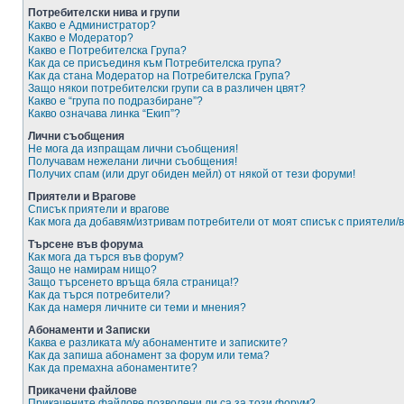
Потребителски нива и групи
Какво е Администратор?
Какво е Модератор?
Какво е Потребителска Група?
Как да се присъединя към Потребителска група?
Как да стана Модератор на Потребителска Група?
Защо някои потребителски групи са в различен цвят?
Какво е “група по подразбиране”?
Какво означава линка “Екип”?
Лични съобщения
Не мога да изпращам лични съобщения!
Получавам нежелани лични съобщения!
Получих спам (или друг обиден мейл) от някой от тези форуми!
Приятели и Врагове
Списък приятели и врагове
Как мога да добавям/изтривам потребители от моят списък с приятели/
Търсене във форума
Как мога да търся във форум?
Защо не намирам нищо?
Защо търсенето връща бяла страница!?
Как да търся потребители?
Как да намеря личните си теми и мнения?
Абонаменти и Записки
Каква е разликата м/у абонаментите и записките?
Как да запиша абонамент за форум или тема?
Как да премахна абонаментите?
Прикачени файлове
Прикачените файлове позволени ли са за този форум?