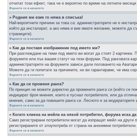
отчитат този ефект, така че е вероятно по време на летните месеци
Върнете се в началото
» Родния ми език го няма в списъка!
Най-вероятните причини за това са: администраторите не е инстал
който да инсталират, а ако няма и вие имате желание, можете да 
страниците).
Върнете се в началото
» Как да поставя изображение под името ми?
При разглеждане на теми под името ви могат да стоят 2 картинки. 
форумите или пък вашия статут на тези форуми. Под ранговата карт
администраторите на форумите зависи дали ползването на Аватари щ
Можете да ги попитате за причините, но ви гарантираме, че има сер
Върнете се в началото
» Как да си променя ранга?
По принцип не можете директно да промените ранга си (който се по
индицират броя мнения, които е пуснал потребителя, или да отлич
мнения, само за да повишите ранга си. Лесното е за модераторите 
Върнете се в началото
» Когато кликна на мейла на някой потребител, форума иска да
Само регистрирани потребители могат да изпращат мейл на други п
регистрираните от злоупотреба от страна на анонимни потребители.
Върнете се в началото