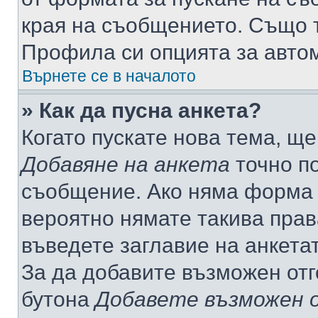
края на съобщението. Също т
Профила си опцията за авто
Върнете се в началото
» Как да пусна анкета?
Когато пускате нова тема, щ
Добавяне на анкета
точно по
съобщение. Ако няма форма з
вероятно нямате такива прав
въведете заглавие на анкета
За да добавите възможен отг
бутона
Добавете възможен 