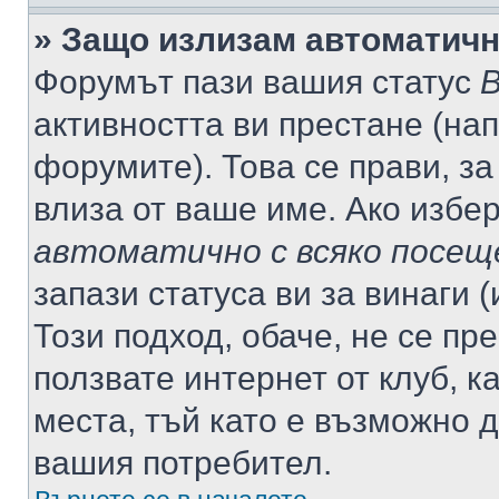
» Защо излизам автоматич
Форумът пази вашия статус
В
активността ви престане (нап
форумите). Това се прави, за
влиза от ваше име. Ако избе
автоматично с всяко посещ
запази статуса ви за винаги 
Този подход, обаче, не се пр
ползвате интернет от клуб, 
места, тъй като е възможно 
вашия потребител.