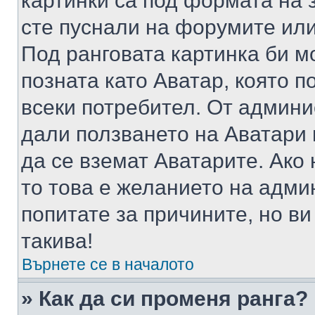
картинки са под формата на 
сте пуснали на форумите или
Под ранговата картинка би мо
позната като Аватар, която п
всеки потребител. От админ
дали ползването на Аватари щ
да се вземат Аватарите. Ако
то това е желанието на адми
попитате за причините, но в
такива!
Върнете се в началото
» Как да си променя ранга?