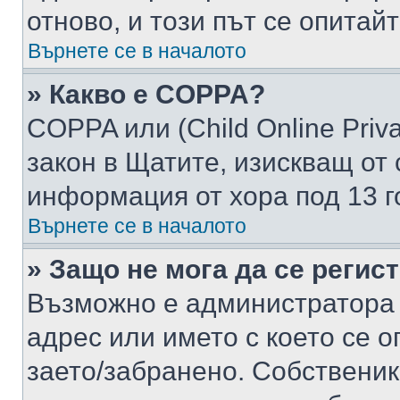
отново, и този път се опитай
Върнете се в началото
» Какво е COPPA?
COPPA или (Child Online Privac
закон в Щатите, изискващ от 
информация от хора под 13 г
Върнете се в началото
» Защо не мога да се регис
Възможно е администратора 
адрес или името с което се о
заето/забранено. Собствени