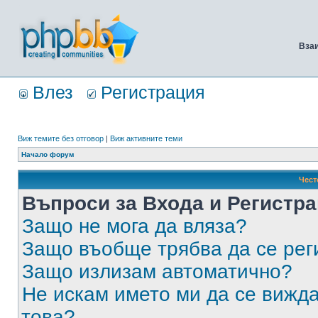
Вза
Влез
Регистрация
Виж темите без отговор
|
Виж активните теми
Начало форум
Чест
Въпроси за Входа и Регистр
Защо не мога да вляза?
Защо въобще трябва да се ре
Защо излизам автоматично?
Не искам името ми да се вижда
това?