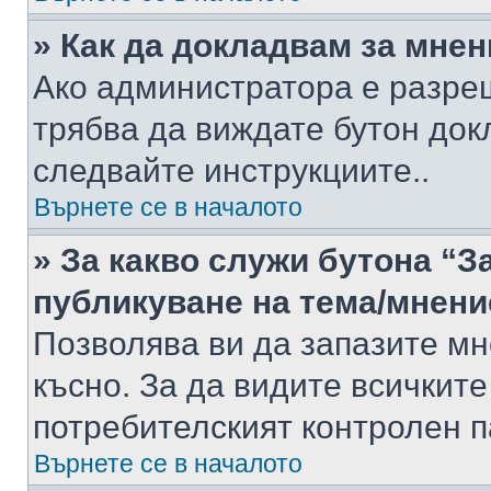
» Как да докладвам за мне
Ако администратора е разре
трябва да виждате бутон док
следвайте инструкциите..
Върнете се в началото
» За какво служи бутона “З
публикуване на тема/мнени
Позволява ви да запазите мне
късно. За да видите всичките
потребителският контролен п
Върнете се в началото