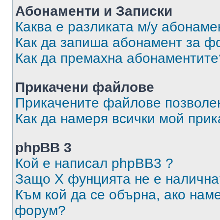
Абонаменти и Записки
Каква е разликата м/у абонаме
Как да запиша абонамент за ф
Как да премахна абонаментите
Прикачени файлове
Прикачените файлове позволен
Как да намеря всички мой при
phpBB 3
Кой е написал phpBB3 ?
Защо X фунцията не е налична
Към кой да се обърна, ако нам
форум?