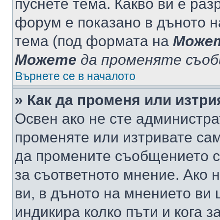
пуснете тема. Какво ви е ра
форум е показано в дъното 
тема (под формата на
Може
Можете
да променяте съо
Върнете се в началото
» Как да променя или изтр
Освен ако не сте администра
променяте или изтривате са
да промените съобщението с
за съответното мнение. Ако 
ви, в дъното на мнението ви 
индикира колко пъти и кога 