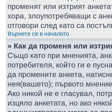
променят или изтрият анкета
хора, злоупотребяващи с ан
отговори след като са постъп
Върнете се в началото
» Как да променя или изтри
Също като при мненията, анк
потребителя, който ги е пусн
да промените анкета, натисн
нея(вашето); първото мнение
Ако никой не е гласувал, по
изцяло анкетата, но ако няко