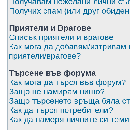
Получавам нежелани лични съ
Получих спам (или друг обиден
Приятели и Врагове
Списък приятели и врагове
Как мога да добавям/изтривам 
приятели/врагове?
Търсене във форума
Как мога да търся във форум?
Защо не намирам нищо?
Защо търсенето връща бяла ст
Как да търся потребители?
Как да намеря личните си теми