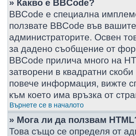
» Какво е BBCode?
BBCode е специална имплем
ползвате BBCode във вашите
администраторите. Освен то
за дадено съобщение от фор
BBCode прилича много на HTM
затворени в квадратни скоби (е
повече информация, вижте с
към което има връзка от стра
Върнете се в началото
» Мога ли да ползвам HTML
Това също се определя от ад