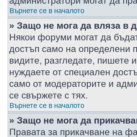
администратори могат да пр
Върнете се в началото
» Защо не мога да вляза в
Някои форуми могат да бъда
достъп само на определени п
видите, разгледате, пишете и
нуждаете от специален достъ
само от модераторите и адм
се свържете с тях.
Върнете се в началото
» Защо не мога да прикачв
Правата за прикачване на фа