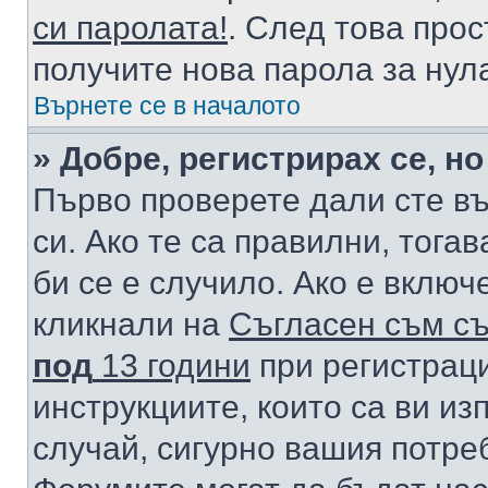
си паролата!
. След това про
получите нова парола за нул
Върнете се в началото
» Добре, регистрирах се, но
Първо проверете дали сте в
си. Ако те са правилни, тога
би се е случило. Ако е вклю
кликнали на
Съгласен съм съ
под
13 години
при регистраци
инструкциите, които са ви из
случай, сигурно вашия потре