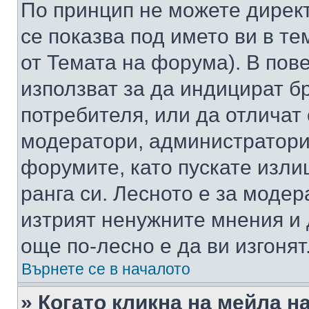
По принцип не можете директ
се показва под името ви в те
от Темата на форума). В пов
използват за да индицират б
потребителя, или да отличат
модератори, администратори 
форумите, като пускате изли
ранга си. Лесното е за моде
изтрият ненужните мнения и 
още по-лесно е да ви изгонят
Върнете се в началото
» Когато кликна на мейла н