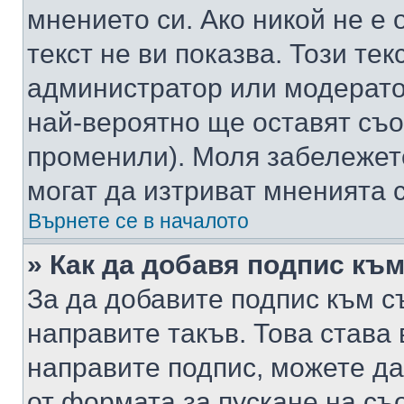
мнението си. Ако никой не е 
текст не ви показва. Този тек
администратор или модерато
най-вероятно ще оставят съ
променили). Моля забележет
могат да изтриват мненията с
Върнете се в началото
» Как да добавя подпис къ
За да добавите подпис към с
направите такъв. Това става
направите подпис, можете д
от формата за пускане на съ