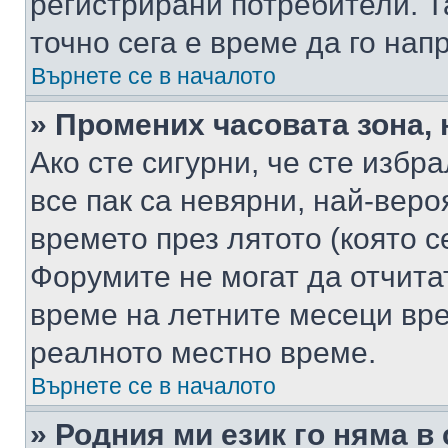
регистрирани потребители. Та
точно сега е време да го нап
Върнете се в началото
» Промених часовата зона, 
Ако сте сигурни, че сте избр
все пак са невярни, най-вер
времето през лятото (която с
Форумите не могат да отчитат
време на летните месеци вре
реалното местно време.
Върнете се в началото
» Родния ми език го няма в