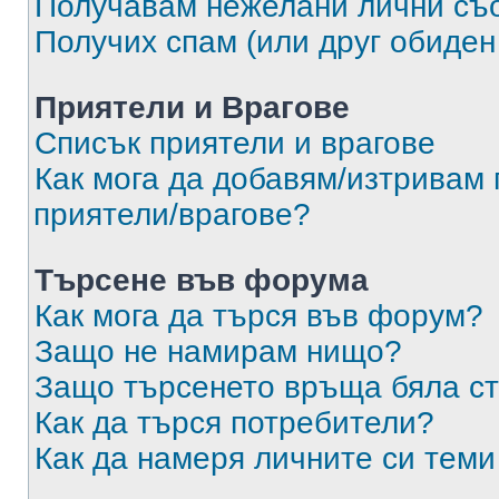
Получавам нежелани лични съ
Получих спам (или друг обиден
Приятели и Врагове
Списък приятели и врагове
Как мога да добавям/изтривам 
приятели/врагове?
Търсене във форума
Как мога да търся във форум?
Защо не намирам нищо?
Защо търсенето връща бяла ст
Как да търся потребители?
Как да намеря личните си теми