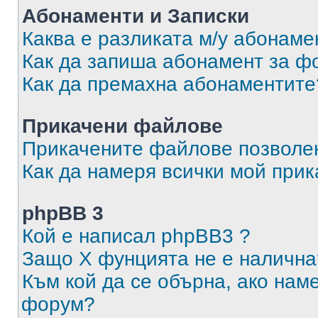
Абонаменти и Записки
Каква е разликата м/у абонаме
Как да запиша абонамент за ф
Как да премахна абонаментите
Прикачени файлове
Прикачените файлове позволен
Как да намеря всички мой при
phpBB 3
Кой е написал phpBB3 ?
Защо X фунцията не е налична
Към кой да се обърна, ако нам
форум?