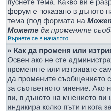
пуснете тема. Какво ви е ра
форум е показано в дъното 
тема (под формата на
Може
Можете
да променяте съо
Върнете се в началото
» Как да променя или изтр
Освен ако не сте администра
променяте или изтривате са
да промените съобщението с
за съответното мнение. Ако 
ви, в дъното на мнението ви 
индикира колко пъти и кога 