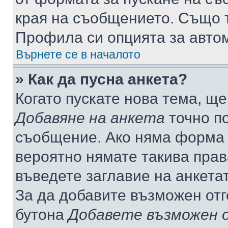
края на съобщението. Също т
Профила си опцията за авто
Върнете се в началото
» Как да пусна анкета?
Когато пускате нова тема, щ
Добавяне на анкета
точно по
съобщение. Ако няма форма з
вероятно нямате такива прав
въведете заглавие на анкета
За да добавите възможен отг
бутона
Добавете възможен 