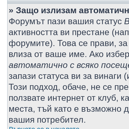
» Защо излизам автоматич
Форумът пази вашия статус
В
активността ви престане (нап
форумите). Това се прави, за
влиза от ваше име. Ако избе
автоматично с всяко посещ
запази статуса ви за винаги 
Този подход, обаче, не се пр
ползвате интернет от клуб, 
места, тъй като е възможно 
вашия потребител.