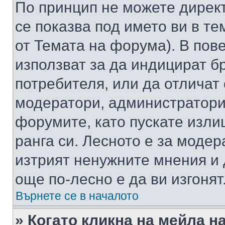
По принцип не можете директ
се показва под името ви в те
от Темата на форума). В пов
използват за да индицират б
потребителя, или да отличат
модератори, администратори 
форумите, като пускате изли
ранга си. Лесното е за моде
изтрият ненужните мнения и 
още по-лесно е да ви изгонят
Върнете се в началото
» Когато кликна на мейла н