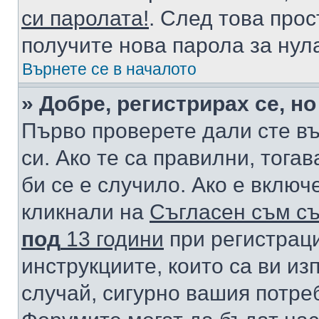
си паролата!
. След това про
получите нова парола за нул
Върнете се в началото
» Добре, регистрирах се, но
Първо проверете дали сте в
си. Ако те са правилни, тога
би се е случило. Ако е вклю
кликнали на
Съгласен съм съ
под
13 години
при регистраци
инструкциите, които са ви из
случай, сигурно вашия потре