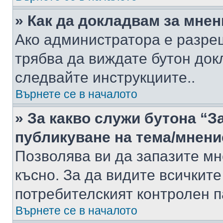
» Как да докладвам за мне
Ако администратора е разре
трябва да виждате бутон док
следвайте инструкциите..
Върнете се в началото
» За какво служи бутона “З
публикуване на тема/мнени
Позволява ви да запазите мне
късно. За да видите всичките
потребителският контролен п
Върнете се в началото