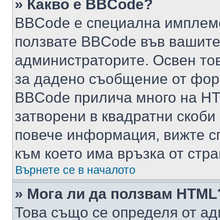
» Какво е BBCode?
BBCode е специална имплем
ползвате BBCode във вашите
администраторите. Освен то
за дадено съобщение от фор
BBCode прилича много на HTM
затворени в квадратни скоби (е
повече информация, вижте с
към което има връзка от стра
Върнете се в началото
» Мога ли да ползвам HTML
Това също се определя от ад