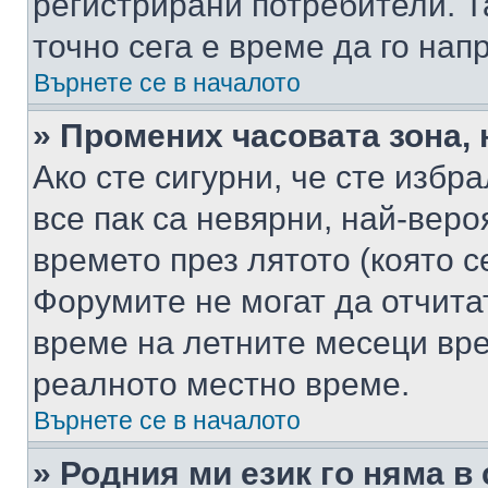
регистрирани потребители. Та
точно сега е време да го нап
Върнете се в началото
» Промених часовата зона, 
Ако сте сигурни, че сте избр
все пак са невярни, най-вер
времето през лятото (която с
Форумите не могат да отчитат
време на летните месеци вре
реалното местно време.
Върнете се в началото
» Родния ми език го няма в