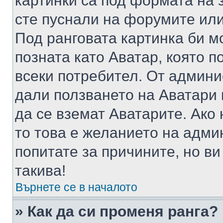
картинки са под формата на 
сте пуснали на форумите или
Под ранговата картинка би мо
позната като Аватар, която п
всеки потребител. От админ
дали ползването на Аватари щ
да се вземат Аватарите. Ако
то това е желанието на адми
попитате за причините, но в
такива!
Върнете се в началото
» Как да си променя ранга?