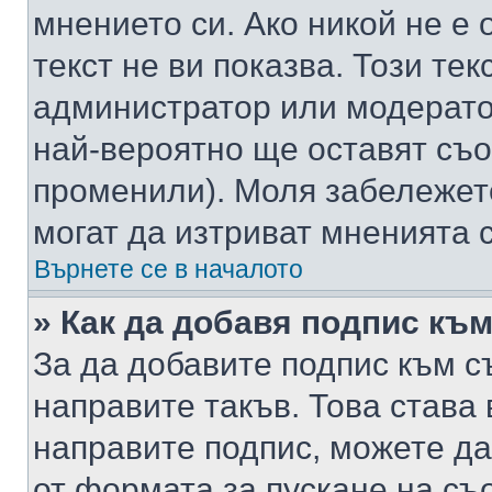
мнението си. Ако никой не е 
текст не ви показва. Този тек
администратор или модерато
най-вероятно ще оставят съ
променили). Моля забележет
могат да изтриват мненията с
Върнете се в началото
» Как да добавя подпис къ
За да добавите подпис към с
направите такъв. Това става
направите подпис, можете д
от формата за пускане на съ