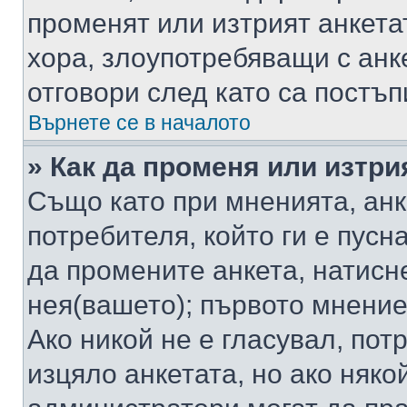
променят или изтрият анкета
хора, злоупотребяващи с ан
отговори след като са постъп
Върнете се в началото
» Как да променя или изтри
Също като при мненията, анк
потребителя, който ги е пусн
да промените анкета, натисн
нея(вашето); първото мнение
Ако никой не е гласувал, по
изцяло анкетата, но ако няко