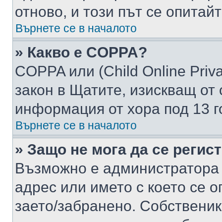
отново, и този път се опитай
Върнете се в началото
» Какво е COPPA?
COPPA или (Child Online Privac
закон в Щатите, изискващ от 
информация от хора под 13 г
Върнете се в началото
» Защо не мога да се регис
Възможно е администратора 
адрес или името с което се о
заето/забранено. Собствени