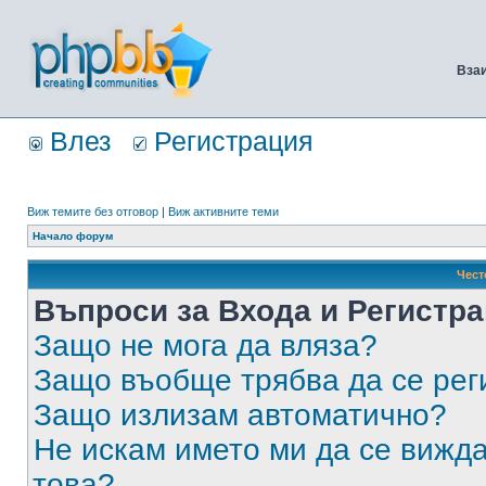
Вза
Влез
Регистрация
Виж темите без отговор
|
Виж активните теми
Начало форум
Чест
Въпроси за Входа и Регистр
Защо не мога да вляза?
Защо въобще трябва да се ре
Защо излизам автоматично?
Не искам името ми да се вижда
това?