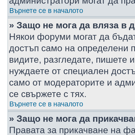
администратори могат да пр
Върнете се в началото
» Защо не мога да вляза в
Някои форуми могат да бъда
достъп само на определени п
видите, разгледате, пишете и
нуждаете от специален достъ
само от модераторите и адм
се свържете с тях.
Върнете се в началото
» Защо не мога да прикачв
Правата за прикачване на фа