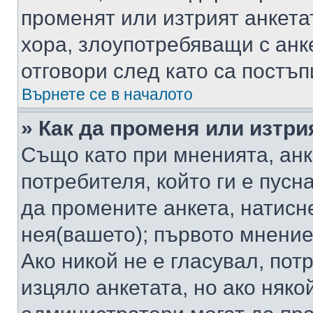
променят или изтрият анкета
хора, злоупотребяващи с ан
отговори след като са постъп
Върнете се в началото
» Как да променя или изтри
Също като при мненията, анк
потребителя, който ги е пусн
да промените анкета, натисн
нея(вашето); първото мнение
Ако никой не е гласувал, по
изцяло анкетата, но ако няко