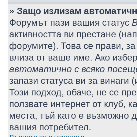
» Защо излизам автоматич
Форумът пази вашия статус
В
активността ви престане (нап
форумите). Това се прави, за
влиза от ваше име. Ако избе
автоматично с всяко посещ
запази статуса ви за винаги 
Този подход, обаче, не се пр
ползвате интернет от клуб, 
места, тъй като е възможно 
вашия потребител.