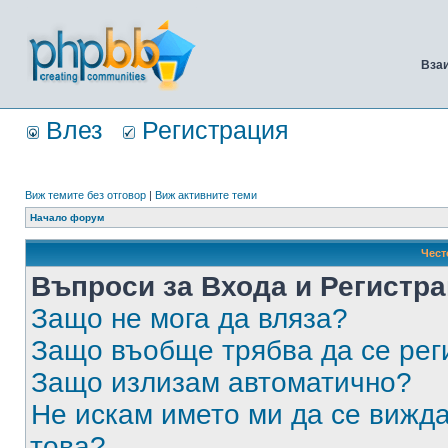
Вза
Влез
Регистрация
Виж темите без отговор
|
Виж активните теми
Начало форум
Чест
Въпроси за Входа и Регистр
Защо не мога да вляза?
Защо въобще трябва да се ре
Защо излизам автоматично?
Не искам името ми да се вижда
това?