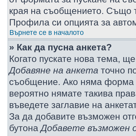
края на съобщението. Също т
Профила си опцията за авто
Върнете се в началото
» Как да пусна анкета?
Когато пускате нова тема, щ
Добавяне на анкета
точно по
съобщение. Ако няма форма з
вероятно нямате такива прав
въведете заглавие на анкета
За да добавите възможен отг
бутона
Добавете възможен 