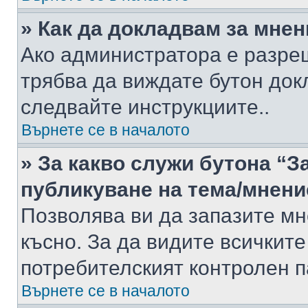
» Как да докладвам за мне
Ако администратора е разре
трябва да виждате бутон док
следвайте инструкциите..
Върнете се в началото
» За какво служи бутона “З
публикуване на тема/мнени
Позволява ви да запазите мне
късно. За да видите всичките
потребителският контролен п
Върнете се в началото