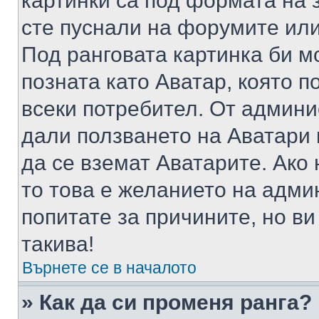
картинки са под формата на 
сте пуснали на форумите или
Под ранговата картинка би мо
позната като Аватар, която п
всеки потребител. От админ
дали ползването на Аватари щ
да се вземат Аватарите. Ако
то това е желанието на адми
попитате за причините, но в
такива!
Върнете се в началото
» Как да си променя ранга?