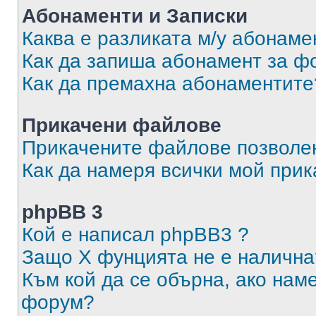
Абонаменти и Записки
Каква е разликата м/у абонаме
Как да запиша абонамент за ф
Как да премахна абонаментите
Прикачени файлове
Прикачените файлове позволен
Как да намеря всички мой при
phpBB 3
Кой е написал phpBB3 ?
Защо X фунцията не е налична
Към кой да се обърна, ако нам
форум?