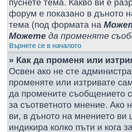
пуснете тема. Какво ви е ра
форум е показано в дъното 
тема (под формата на
Може
Можете
да променяте съо
Върнете се в началото
» Как да променя или изтр
Освен ако не сте администра
променяте или изтривате са
да промените съобщението с
за съответното мнение. Ако 
ви, в дъното на мнението ви 
индикира колко пъти и кога 