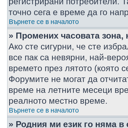
регистрирани потребители. Та
точно сега е време да го нап
Върнете се в началото
» Промених часовата зона, 
Ако сте сигурни, че сте избр
все пак са невярни, най-вер
времето през лятото (която с
Форумите не могат да отчитат
време на летните месеци вре
реалното местно време.
Върнете се в началото
» Родния ми език го няма в