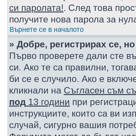
си паролата!
. След това про
получите нова парола за нул
Върнете се в началото
» Добре, регистрирах се, но
Първо проверете дали сте в
си. Ако те са правилни, тога
би се е случило. Ако е вклю
кликнали на
Съгласен съм съ
под
13 години
при регистраци
инструкциите, които са ви из
случай, сигурно вашия потре