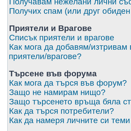
Получавам нежелани лични съ
Получих спам (или друг обиден
Приятели и Врагове
Списък приятели и врагове
Как мога да добавям/изтривам 
приятели/врагове?
Търсене във форума
Как мога да търся във форум?
Защо не намирам нищо?
Защо търсенето връща бяла ст
Как да търся потребители?
Как да намеря личните си теми