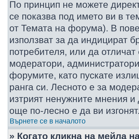
По принцип не можете директ
се показва под името ви в те
от Темата на форума). В пов
използват за да индицират б
потребителя, или да отличат
модератори, администратори 
форумите, като пускате изли
ранга си. Лесното е за моде
изтрият ненужните мнения и 
още по-лесно е да ви изгонят
Върнете се в началото
» Когато кликна на мейла н