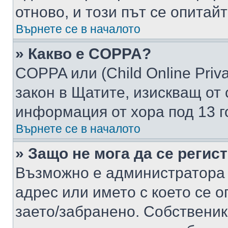
отново, и този път се опитай
Върнете се в началото
» Какво е COPPA?
COPPA или (Child Online Privac
закон в Щатите, изискващ от 
информация от хора под 13 г
Върнете се в началото
» Защо не мога да се регис
Възможно е администратора 
адрес или името с което се о
заето/забранено. Собствени