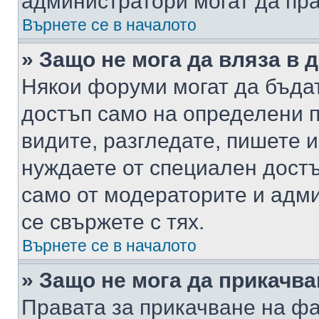
администратори могат да пр
Върнете се в началото
» Защо не мога да вляза в
Някои форуми могат да бъда
достъп само на определени п
видите, разгледате, пишете и
нуждаете от специален достъ
само от модераторите и адм
се свържете с тях.
Върнете се в началото
» Защо не мога да прикачв
Правата за прикачване на фа