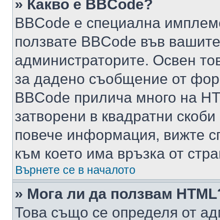
» Какво е BBCode?
BBCode е специална имплем
ползвате BBCode във вашите
администраторите. Освен то
за дадено съобщение от фор
BBCode прилича много на HTM
затворени в квадратни скоби (е
повече информация, вижте с
към което има връзка от стра
Върнете се в началото
» Мога ли да ползвам HTML
Това също се определя от ад