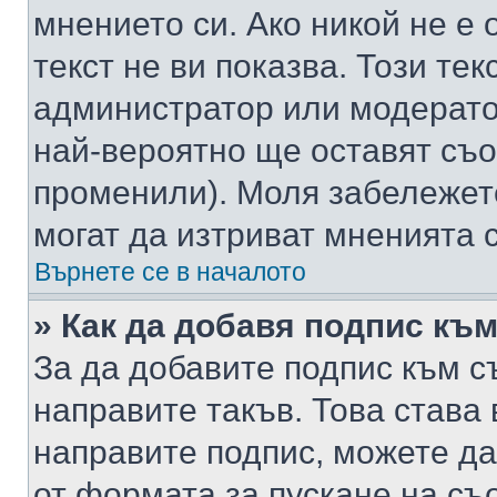
мнението си. Ако никой не е 
текст не ви показва. Този тек
администратор или модерато
най-вероятно ще оставят съ
променили). Моля забележет
могат да изтриват мненията с
Върнете се в началото
» Как да добавя подпис къ
За да добавите подпис към с
направите такъв. Това става
направите подпис, можете д
от формата за пускане на съ