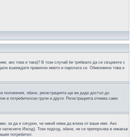
ие, ако това е така)? В този случай би трябвало да се свържете с
 дали въвеждате правилно името и паролата си. Обикновено това е
ки положения, обаче, регистрацията ще ви даде достъп до
ие в потребителски групи и други. Регистрацията отнема само
ави, за да е сигурно, че никой няма да влиза от ваше име. Ако
е натиснете Изход). Този подход, обаче, не се препоръчва в никакъв
вашия потребител.