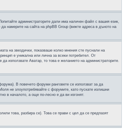
 Попитайте администраторите дали има наличен файл с вашия език,
 да намерите на сайта на phpBB Group (вижте адреса в дъното на
рмата на звездички, показваше колко мнения сте пуснали на
принцип е уникална или лична за всеки потребител. От
е да използвате Аватар, то това е желанието на администраторите.
 форума). В повечето форуми ранговете се използват за да
 Моля не злоупотребявайте с форумите, като пускате излишни
но в началото, а още по-лесно е да ви изгонят.
или това, разбира се). Това се прави с цел да се предпазят