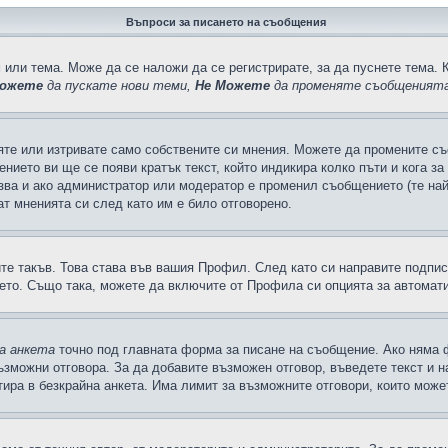
Въпроси за писането на съобщения
 или тема. Може да се наложи да се регистрирате, за да пуснете тема. 
ожете
да пускате нови теми,
Не Можете
да променяте съобщенията
яте или изтривате само собствените си мнения. Можете да промените съ
ението ви ще се появи кратък текст, който индикира колко пъти и кога з
казва и ако администратор или модератор е променил съобщението (те на
т мненията си след като им е било отговорено.
ите такъв. Това става във вашия Профил. След като си направите подпи
ето. Също така, можете да включите от Профила си опцията за автомат
а анкета
точно под главната форма за писане на съобщение. Ако няма ф
ъзможни отговора. За да добавите възможен отговор, въведете текст и 
лтира в безкрайна анкета. Има лимит за възможните отговори, които може