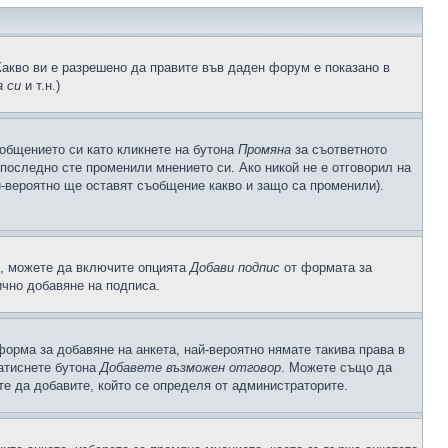
Какво ви е разрешено да правите във даден форум е показано в
 си
и т.н.)
общението си като кликнете на бутона
Промяна
за съответното
а последно сте променили мнението си. Ако никой не е отговорил на
й-вероятно ще оставят съобщение какво и защо са променили).
с, можете да включите опцията
Добави подпис
от формата за
ично добавяне на подписа.
орма за добавяне на анкета, най-вероятно нямате такива права в
натиснете бутона
Добавете възможен отговор
. Можете също да
те да добавите, който се определя от администраторите.