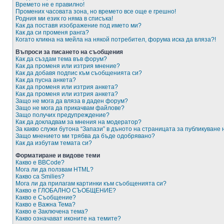
Времето не е правилно!
Промених часовата зона, но времето все още е грешно!
Родния ми език го няма в списъка!
Как да поставя изображение под името ми?
Как да си променя ранга?
Когато кликна на мейла на някой потребител, форума иска да вляза?!
Въпроси за писането на съобщения
Как да създам тема във форум?
Как да променя или изтрия мнение?
Как да добавя подпис към съобщенията си?
Как да пусна анкета?
Как да променя или изтрия анкета?
Как да променя или изтрия анкета?
Защо не мога да вляза в даден форум?
Защо не мога да прикачвам файлове?
Защо получих предупреждение?
Как да докладвам за мнения на модератор?
За какво служи бутона “Запази” в дъното на страницата за публикуване
Защо мнението ми трябва да бъде одобрявано?
Как да избутам темата си?
Форматиране и видове теми
Какво е BBCode?
Мога ли да ползвам HTML?
Какво са Smilies?
Мога ли да прилагам картинки към съобщенията си?
Какво е ГЛОБАЛНО СЪОБЩЕНИЕ?
Какво е Съобщение?
Какво е Важна Тема?
Какво е Заключена тема?
Какво означават иконите на темите?