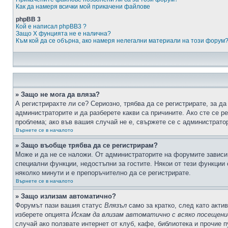
Как да намеря всички мой прикачени файлове
phpBB 3
Кой е написал phpBB3 ?
Защо X фунцията не е налична?
Към кой да се обърна, ако намеря нелегални материали на този форум
» Защо не мога да вляза?
А регистрирахте ли се? Сериозно, трябва да се регистрирате, за да
администраторите и да разберете какви са причините. Ако сте се р
проблема; ако във вашия случай не е, свържете се с администрато
Върнете се в началото
» Защо въобще трябва да се регистрирам?
Може и да не се наложи. От администраторите на форумите зависи 
специални функции, недостъпни за гостите. Някои от тези функции
няколко минути и е препоръчително да се регистрирате.
Върнете се в началото
» Защо излизам автоматично?
Форумът пази вашия статус
Влязъл
само за кратко, след като актив
изберете опцията
Искам да влизам автоматично с всяко посещени
случай ако ползвате интернет от клуб, кафе, библиотека и прочие 