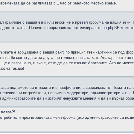
 времената да се различават с 1 час от реалното местно време.
рал файлове с вашия език или никой не е превел форума на вашия език.
създадете такъв. Повече информация за локализирането на phpBB можете
Първата е асоциирана с вашия ранг; по принцип тези картинки са под фо
инка би могла да стои друга, по-голяма, позната като Аватар, която по 
е е разрешено, и ако е, от къде да се вземат Аватарите. Ако не может
иозни такива!
казва под името ви в темите и в профила ви, в зависимост от Темата на
ат специални потребители, например модератори, администратори и т.н..
и администраторите да ви изтрият ненужните мнения и да ви върнат обрат
 вляза?!
отребители чрез вградената мейл форма (ако администраторите са позвол