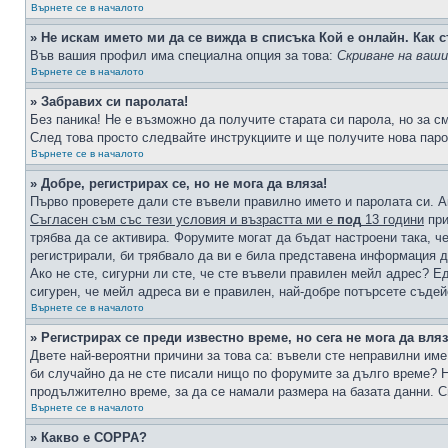
Върнете се в началото
» Не искам името ми да се вижда в списъка Кой е онлайн. Как с
Във вашия профил има специална опция за това:
Скриване на ваш
Върнете се в началото
» Забравих си паролата!
Без паника! Не е възможно да получите старата си парола, но за с
След това просто следвайте инструкциите и ще получите нова паро
Върнете се в началото
» Добре, регистрирах се, но не мога да вляза!
Първо проверете дали сте въвели правилно името и паролата си. А
Съгласен съм със тези условия и възрастта ми е
под
13 години
при
трябва да се активира. Форумите могат да бъдат настроени така, ч
регистрирали, би трябвало да ви е била представена информация д
Ако не сте, сигурни ли сте, че сте въвели правилен мейл адрес? Е
сигурен, че мейл адреса ви е правилен, най-добре потърсете съде
Върнете се в началото
» Регистрирах се преди известно време, но сега не мога да вляз
Двете най-вероятни причини за това са: въвели сте неправилни име 
би случайно да не сте писали нищо по форумите за дълго време? Н
продължително време, за да се намали размера на базата данни. С
Върнете се в началото
» Какво е COPPA?