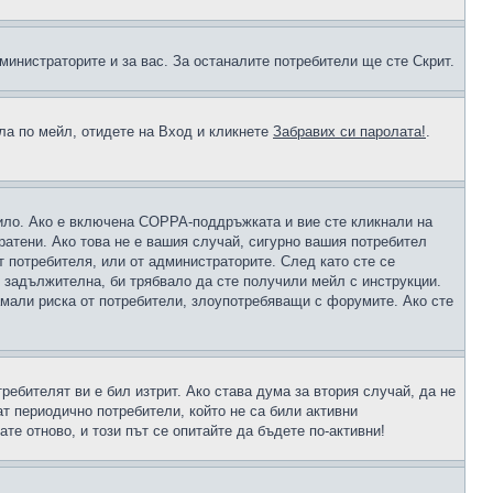
министраторите и за вас. За останалите потребители ще сте Скрит.
ола по мейл, отидете на Вход и кликнете
Забравих си паролата!
.
чило. Ако е включена COPPA-поддръжката и вие сте кликнали на
пратени. Ако това не е вашия случай, сигурно вашия потребител
т потребителя, или от администраторите. След като сте се
е задължителна, би трябвало да сте получили мейл с инструкции.
намали риска от потребители, злоупотребяващи с форумите. Ако сте
ребителят ви е бил изтрит. Ако става дума за втория случай, да не
т периодично потребители, който не са били активни
е отново, и този път се опитайте да бъдете по-активни!