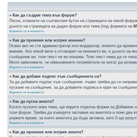
» Как да създам тема във форум?
Лесно, кликнете на съответния бутон на страницата на някой форум
дъното на страницата на даден форум или тема (под формата на
М
Върнете се в началото
» Как да променя или изтрия мнение?
Освен ако не сте администратор или модератор, можете да промен
мнение. Ако някой вече е отговорил на мнението ви, в дъното на мн
съобщение ви, този текст не ви показва. Този текст няма да се по
Моля забележете, че обикновените потребители не могат да изтрива
Върнете се в началото
» Как да добавя подпис към съобщенията си?
За да добавите подпис към съобщение, първо трябва да си направ
пускане на съобщение, за да добавите подписа в края на съобщени
Върнете се в началото
» Как да пусна анкета?
Когато пускате нова тема, ще видите отделна форма за
Добавяне н
този форум. Трябва да въведете заглавие на анкетата и поне два в
укажете време, за което анкетата да бъде активна, като 0 ще резу
Върнете се в началото
» Как да променя или изтрия анкета?