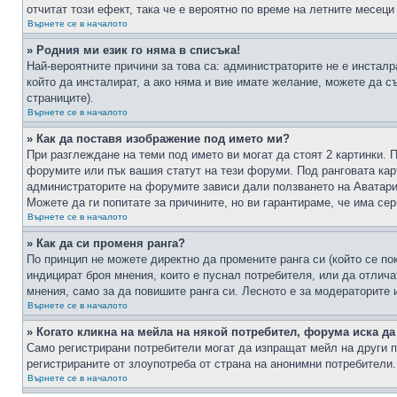
отчитат този ефект, така че е вероятно по време на летните месеци
Върнете се в началото
» Родния ми език го няма в списъка!
Най-вероятните причини за това са: администраторите не е инстал
който да инсталират, а ако няма и вие имате желание, можете да 
страниците).
Върнете се в началото
» Как да поставя изображение под името ми?
При разглеждане на теми под името ви могат да стоят 2 картинки. 
форумите или пък вашия статут на тези форуми. Под ранговата карт
администраторите на форумите зависи дали ползването на Аватари щ
Можете да ги попитате за причините, но ви гарантираме, че има сер
Върнете се в началото
» Как да си променя ранга?
По принцип не можете директно да промените ранга си (който се по
индицират броя мнения, които е пуснал потребителя, или да отлич
мнения, само за да повишите ранга си. Лесното е за модераторите 
Върнете се в началото
» Когато кликна на мейла на някой потребител, форума иска да
Само регистрирани потребители могат да изпращат мейл на други п
регистрираните от злоупотреба от страна на анонимни потребители.
Върнете се в началото