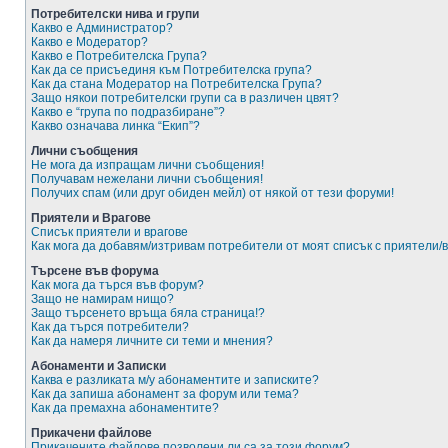
Потребителски нива и групи
Какво е Администратор?
Какво е Модератор?
Какво е Потребителска Група?
Как да се присъединя към Потребителска група?
Как да стана Модератор на Потребителска Група?
Защо някои потребителски групи са в различен цвят?
Какво е “група по подразбиране”?
Какво означава линка “Екип”?
Лични съобщения
Не мога да изпращам лични съобщения!
Получавам нежелани лични съобщения!
Получих спам (или друг обиден мейл) от някой от тези форуми!
Приятели и Врагове
Списък приятели и врагове
Как мога да добавям/изтривам потребители от моят списък с приятели/
Търсене във форума
Как мога да търся във форум?
Защо не намирам нищо?
Защо търсенето връща бяла страница!?
Как да търся потребители?
Как да намеря личните си теми и мнения?
Абонаменти и Записки
Каква е разликата м/у абонаментите и записките?
Как да запиша абонамент за форум или тема?
Как да премахна абонаментите?
Прикачени файлове
Прикачените файлове позволени ли са за този форум?