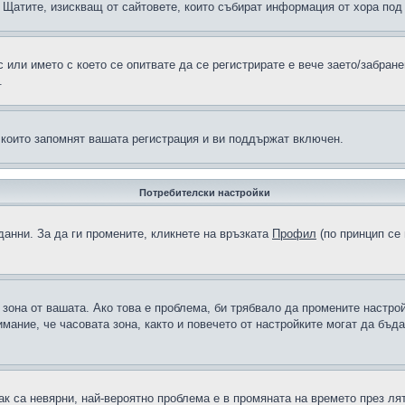
н в Щатите, изискващ от сайтовете, които събират информация от хора по
или името с което се опитвате да се регистрирате е вече заето/забран
.
 които запомнят вашата регистрация и ви поддържат включен.
Потребителски настройки
данни. За да ги промените, кликнете на връзката
Профил
(по принцип се 
а зона от вашата. Ако това е проблема, би трябвало да промените настро
ание, че часовата зона, както и повечето от настройките могат да бъдат
ак са невярни, най-вероятно проблема е в промяната на времето през лят