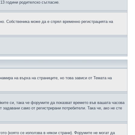
д 13 години родителско съгласие.
ено. Собственика може да е спрял временно регистрацията на
намира на върха на страниците, но това зависи от Темата на
йките си, така че форумите да показват времето във вашата часова
 задавани само от регистрирани потребители. Така че, ако не сте
ото (която се използва в някои страни). Форумите не могат да