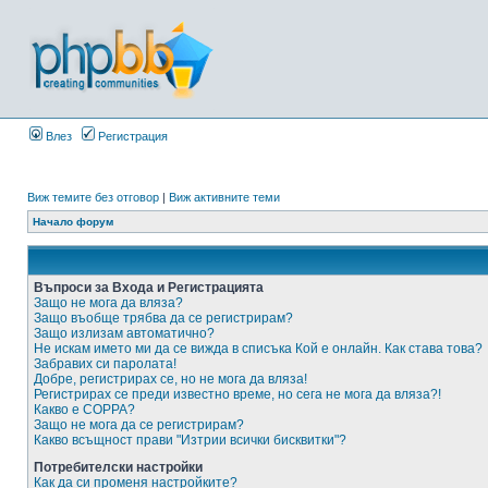
Влез
Регистрация
Виж темите без отговор
|
Виж активните теми
Начало форум
Въпроси за Входа и Регистрацията
Защо не мога да вляза?
Защо въобще трябва да се регистрирам?
Защо излизам автоматично?
Не искам името ми да се вижда в списъка Кой е онлайн. Как става това?
Забравих си паролата!
Добре, регистрирах се, но не мога да вляза!
Регистрирах се преди известно време, но сега не мога да вляза?!
Какво е COPPA?
Защо не мога да се регистрирам?
Какво всъщност прави "Изтрии всички бисквитки"?
Потребителски настройки
Как да си променя настройките?