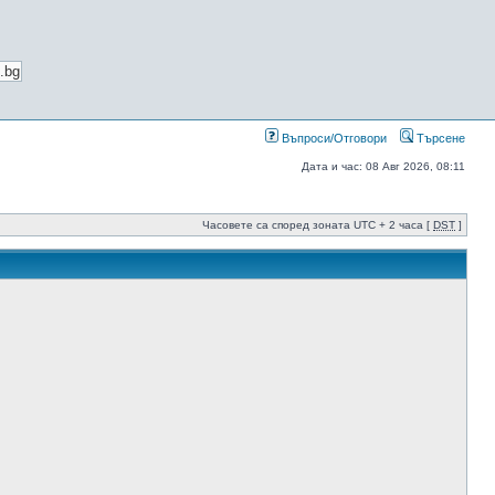
Въпроси/Отговори
Търсене
Дата и час: 08 Авг 2026, 08:11
Часовете са според зоната UTC + 2 часа [
DST
]