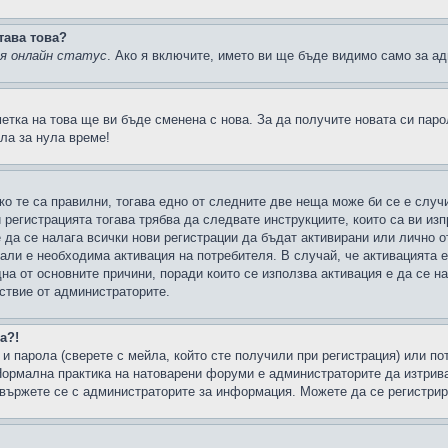
тава това?
ия онлайн статус
. Ако я включите, името ви ще бъде видимо само за ад
метка на това ще ви бъде сменена с нова. За да получите новата си пар
ла за нула време!
ко те са правилни, тогава едно от следните две неща може би се е слу
 регистрацията тогава трябва да следвате инструкциите, които са ви из
е да се налага всички нови регистрации да бъдат активирани или лично о
али е необходима активация на потребителя. В случай, че активацията 
дна от основните причини, поради които се използва активация е да се 
йствие от администраторите.
а?!
и парола (сверете с мейла, който сте получили при регистрация) или пот
ормална практика на натоварени форуми е администраторите да изтрива
вържете се с администраторите за информация. Можете да се регистрират