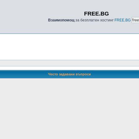
FREE.BG
Взаимопомощ
за безплатен хостинг
FREE.BG
Често задавани въпроси