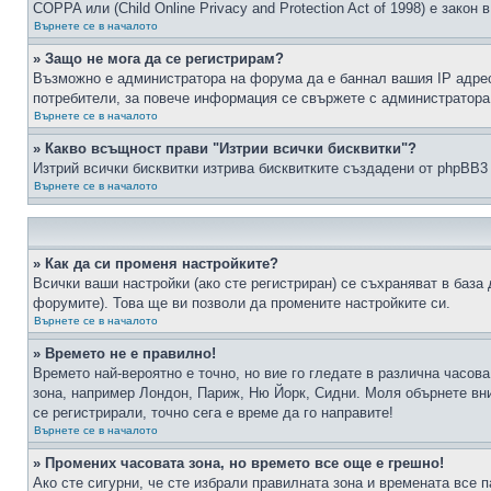
COPPA или (Child Online Privacy and Protection Act of 1998) е зако
Върнете се в началото
» Защо не мога да се регистрирам?
Възможно е администратора на форума да е баннал вашия IP адрес 
потребители, за повече информация се свържете с администратора
Върнете се в началото
» Какво всъщност прави "Изтрии всички бисквитки"?
Изтрий всички бисквитки изтрива бисквитките създадени от phpBB3
Върнете се в началото
» Как да си променя настройките?
Всички ваши настройки (ако сте регистриран) се съхраняват в база 
форумите). Това ще ви позволи да промените настройките си.
Върнете се в началото
» Времето не е правилно!
Времето най-вероятно е точно, но вие го гледате в различна часов
зона, например Лондон, Париж, Ню Йорк, Сидни. Моля обърнете вним
се регистрирали, точно сега е време да го направите!
Върнете се в началото
» Промених часовата зона, но времето все още е грешно!
Ако сте сигурни, че сте избрали правилната зона и времената все п