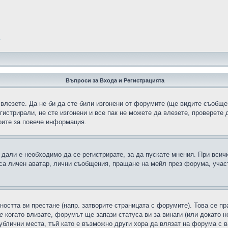
?
Въпроси за Входа и Регистрацията
 влезете. Да не би да сте били изгонени от форумите (ще видите съобщен
егистрирали, не сте изгонени и все пак не можете да влезете, проверете
рите за повече информация.
дали е необходимо да се регистрирате, за да пускате мнения. При всич
 са личен аватар, лични съобщения, пращане на мейл през форума, участ
ността ви престане (напр. затворите страницата с форумите). Това се пр
е
когато влизате, форумът ще запази статуса ви за винаги (или докато н
публични места, тъй като е възможно други хора да влязат на форума с 