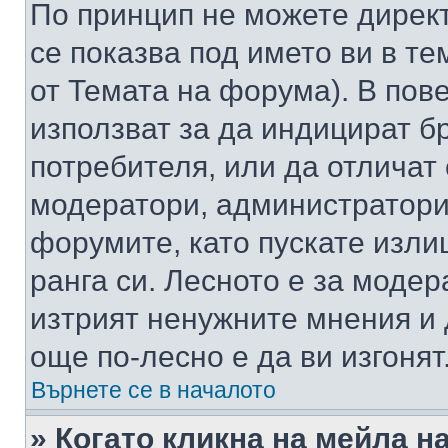
По принцип не можете директ
се показва под името ви в те
от Темата на форума). В пов
използват за да индицират б
потребителя, или да отличат
модератори, администратори 
форумите, като пускате изли
ранга си. Лесното е за моде
изтрият ненужните мнения и 
още по-лесно е да ви изгонят
Върнете се в началото
» Когато кликна на мейла н