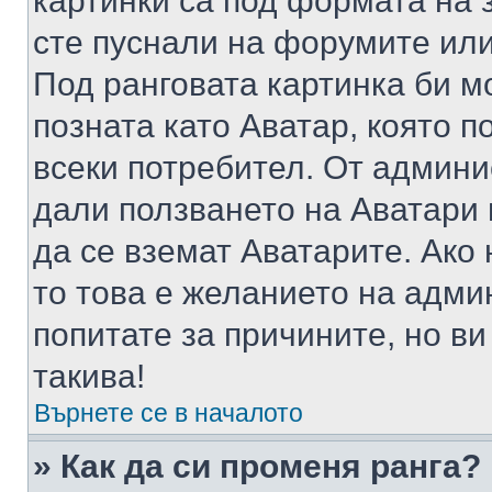
картинки са под формата на 
сте пуснали на форумите или
Под ранговата картинка би мо
позната като Аватар, която п
всеки потребител. От админ
дали ползването на Аватари щ
да се вземат Аватарите. Ако
то това е желанието на адми
попитате за причините, но в
такива!
Върнете се в началото
» Как да си променя ранга?