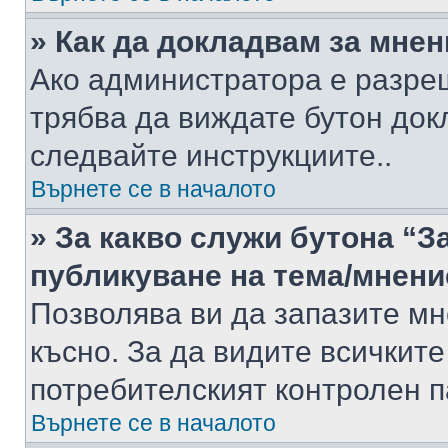
» Как да докладвам за мне
Ако администратора е разре
трябва да виждате бутон док
следвайте инструкциите..
Върнете се в началото
» За какво служи бутона “З
публикуване на тема/мнени
Позволява ви да запазите мне
късно. За да видите всичките
потребителският контролен п
Върнете се в началото