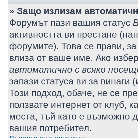
» Защо излизам автоматич
Форумът пази вашия статус
В
активността ви престане (нап
форумите). Това се прави, за
влиза от ваше име. Ако избе
автоматично с всяко посещ
запази статуса ви за винаги 
Този подход, обаче, не се пр
ползвате интернет от клуб, 
места, тъй като е възможно 
вашия потребител.