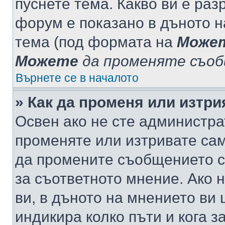
пуснете тема. Какво ви е ра
форум е показано в дъното 
тема (под формата на
Може
Можете
да променяте съо
Върнете се в началото
» Как да променя или изтр
Освен ако не сте администра
променяте или изтривате са
да промените съобщението с
за съответното мнение. Ако 
ви, в дъното на мнението ви 
индикира колко пъти и кога 