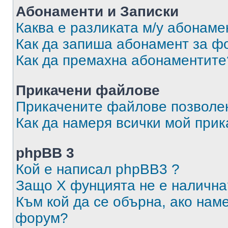
Абонаменти и Записки
Каква е разликата м/у абонаме
Как да запиша абонамент за ф
Как да премахна абонаментите
Прикачени файлове
Прикачените файлове позволен
Как да намеря всички мой при
phpBB 3
Кой е написал phpBB3 ?
Защо X фунцията не е налична
Към кой да се обърна, ако нам
форум?