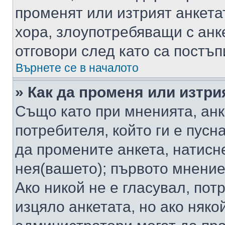
променят или изтрият анкета
хора, злоупотребяващи с ан
отговори след като са постъп
Върнете се в началото
» Как да променя или изтри
Също като при мненията, анк
потребителя, който ги е пусн
да промените анкета, натисн
нея(вашето); първото мнение
Ако никой не е гласувал, по
изцяло анкетата, но ако няко