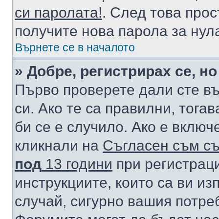
си паролата!
. След това про
получите нова парола за нул
Върнете се в началото
» Добре, регистрирах се, но
Първо проверете дали сте в
си. Ако те са правилни, тога
би се е случило. Ако е вклю
кликнали на
Съгласен съм съ
под
13 години
при регистраци
инструкциите, които са ви из
случай, сигурно вашия потре