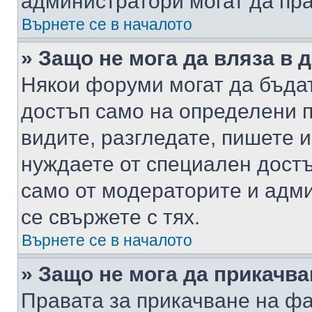
администратори могат да пр
Върнете се в началото
» Защо не мога да вляза в
Някои форуми могат да бъда
достъп само на определени п
видите, разгледате, пишете и
нуждаете от специален достъ
само от модераторите и адм
се свържете с тях.
Върнете се в началото
» Защо не мога да прикачв
Правата за прикачване на фа