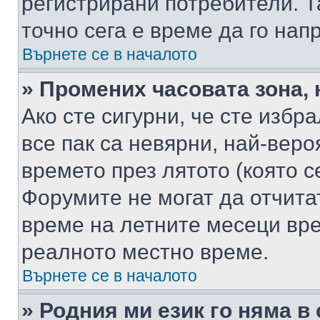
регистрирани потребители. Та
точно сега е време да го нап
Върнете се в началото
» Промених часовата зона, 
Ако сте сигурни, че сте избр
все пак са невярни, най-вер
времето през лятото (която с
Форумите не могат да отчитат
време на летните месеци вре
реалното местно време.
Върнете се в началото
» Родния ми език го няма в