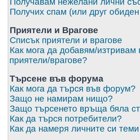
Получавам нежелани лични съ
Получих спам (или друг обиден
Приятели и Врагове
Списък приятели и врагове
Как мога да добавям/изтривам 
приятели/врагове?
Търсене във форума
Как мога да търся във форум?
Защо не намирам нищо?
Защо търсенето връща бяла ст
Как да търся потребители?
Как да намеря личните си теми