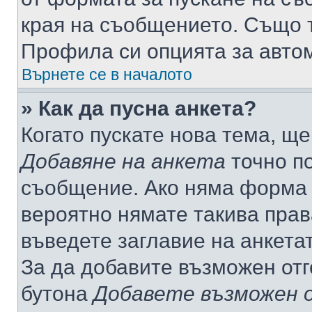
края на съобщението. Също т
Профила си опцията за авто
Върнете се в началото
» Как да пусна анкета?
Когато пускате нова тема, щ
Добавяне на анкета
точно по
съобщение. Ако няма форма з
вероятно нямате такива прав
въведете заглавие на анкета
За да добавите възможен отг
бутона
Добавете възможен 