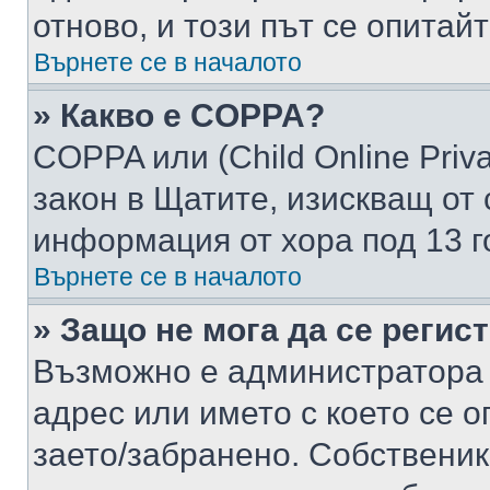
отново, и този път се опитай
Върнете се в началото
» Какво е COPPA?
COPPA или (Child Online Privac
закон в Щатите, изискващ от 
информация от хора под 13 г
Върнете се в началото
» Защо не мога да се регис
Възможно е администратора 
адрес или името с което се о
заето/забранено. Собствени