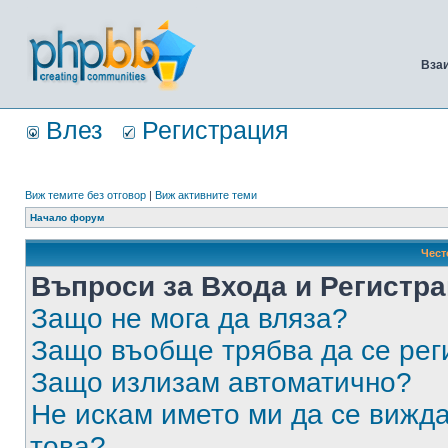
Вза
Влез
Регистрация
Виж темите без отговор
|
Виж активните теми
Начало форум
Чест
Въпроси за Входа и Регистр
Защо не мога да вляза?
Защо въобще трябва да се ре
Защо излизам автоматично?
Не искам името ми да се вижда
това?