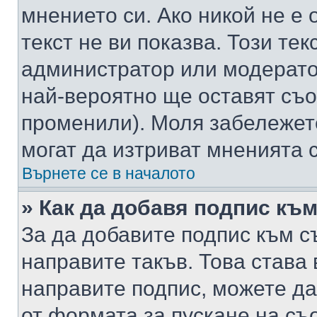
мнението си. Ако никой не е 
текст не ви показва. Този тек
администратор или модерато
най-вероятно ще оставят съ
променили). Моля забележет
могат да изтриват мненията с
Върнете се в началото
» Как да добавя подпис къ
За да добавите подпис към с
направите такъв. Това става
направите подпис, можете д
от формата за пускане на съ