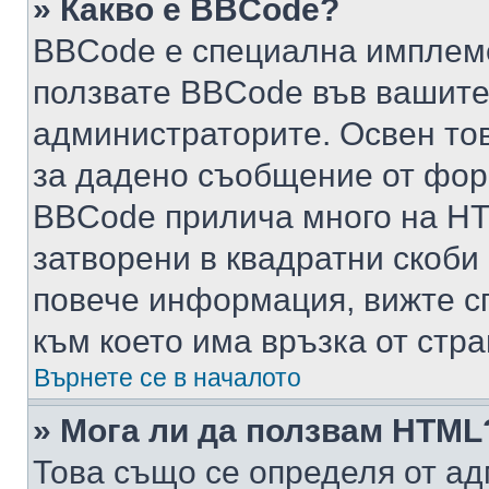
» Какво е BBCode?
BBCode е специална имплем
ползвате BBCode във вашите
администраторите. Освен то
за дадено съобщение от фор
BBCode прилича много на HTM
затворени в квадратни скоби (е
повече информация, вижте с
към което има връзка от стра
Върнете се в началото
» Мога ли да ползвам HTML
Това също се определя от ад