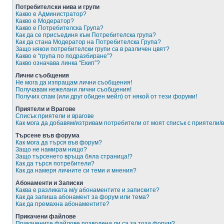
Потребителски нива и групи
Какво е Администратор?
Какво е Модератор?
Какво е Потребителска Група?
Как да се присъединя към Потребителска група?
Как да стана Модератор на Потребителска Група?
Защо някои потребителски групи са в различен цвят?
Какво е “група по подразбиране”?
Какво означава линка “Екип”?
Лични съобщения
Не мога да изпращам лични съобщения!
Получавам нежелани лични съобщения!
Получих спам (или друг обиден мейл) от някой от тези форуми!
Приятели и Врагове
Списък приятели и врагове
Как мога да добавям/изтривам потребители от моят списък с приятели/
Търсене във форума
Как мога да търся във форум?
Защо не намирам нищо?
Защо търсенето връща бяла страница!?
Как да търся потребители?
Как да намеря личните си теми и мнения?
Абонаменти и Записки
Каква е разликата м/у абонаментите и записките?
Как да запиша абонамент за форум или тема?
Как да премахна абонаментите?
Прикачени файлове
Прикачените файлове позволени ли са за този форум?