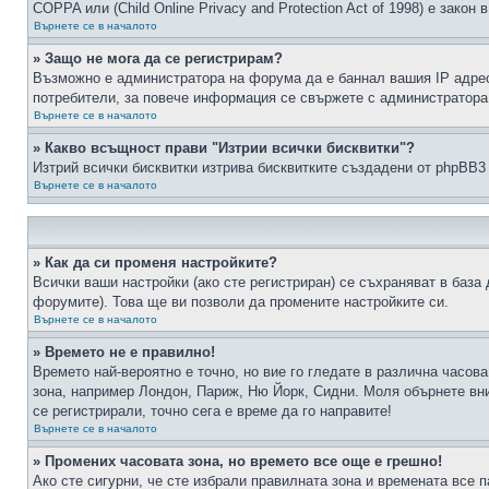
COPPA или (Child Online Privacy and Protection Act of 1998) е зако
Върнете се в началото
» Защо не мога да се регистрирам?
Възможно е администратора на форума да е баннал вашия IP адрес 
потребители, за повече информация се свържете с администратора
Върнете се в началото
» Какво всъщност прави "Изтрии всички бисквитки"?
Изтрий всички бисквитки изтрива бисквитките създадени от phpBB3
Върнете се в началото
» Как да си променя настройките?
Всички ваши настройки (ако сте регистриран) се съхраняват в база 
форумите). Това ще ви позволи да промените настройките си.
Върнете се в началото
» Времето не е правилно!
Времето най-вероятно е точно, но вие го гледате в различна часов
зона, например Лондон, Париж, Ню Йорк, Сидни. Моля обърнете вним
се регистрирали, точно сега е време да го направите!
Върнете се в началото
» Промених часовата зона, но времето все още е грешно!
Ако сте сигурни, че сте избрали правилната зона и времената все п