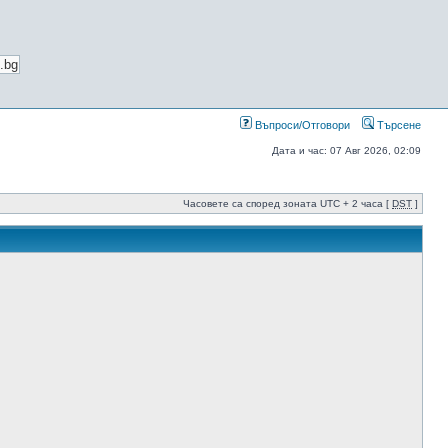
Въпроси/Отговори
Търсене
Дата и час: 07 Авг 2026, 02:09
Часовете са според зоната UTC + 2 часа [
DST
]