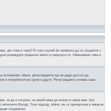
ие, ако това е така)? В този случай би трябвало да се свържете с
 дали въвеждате правилно името и паролата си. Обикновено това е
ки положения, обаче, регистрацията ще ви даде достъп до
ие в потребителски групи и други. Регистрацията отнема само
ави, за да е сигурно, че никой няма да влиза от ваше име. Ако
е натиснете Изход). Този подход, обаче, не се препоръчва в никакъв
вашия потребител.