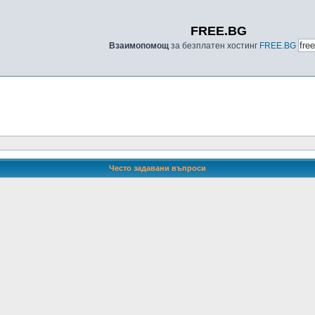
FREE.BG
Взаимопомощ
за безплатен хостинг
FREE.BG
Често задавани въпроси