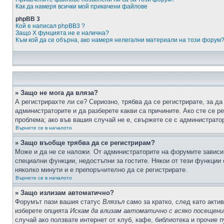
Как да намеря всички мой прикачени файлове
phpBB 3
Кой е написал phpBB3 ?
Защо X фунцията не е налична?
Към кой да се обърна, ако намеря нелегални материали на този форум
» Защо не мога да вляза?
А регистрирахте ли се? Сериозно, трябва да се регистрирате, за да
администраторите и да разберете какви са причините. Ако сте се р
проблема; ако във вашия случай не е, свържете се с администрато
Върнете се в началото
» Защо въобще трябва да се регистрирам?
Може и да не се наложи. От администраторите на форумите зависи 
специални функции, недостъпни за гостите. Някои от тези функции
няколко минути и е препоръчително да се регистрирате.
Върнете се в началото
» Защо излизам автоматично?
Форумът пази вашия статус
Влязъл
само за кратко, след като актив
изберете опцията
Искам да влизам автоматично с всяко посещени
случай ако ползвате интернет от клуб, кафе, библиотека и прочие 