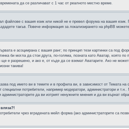
 времената да се различават с 1 час от реалното местно време.
рал файлове с вашия език или никой не е превел форума на вашия език.
създадете такъв. Повече информация за локализирането на phpBB можете
Първата е асоциирана с вашия ранг; по принцип тези картинки са под фо
инка би могла да стои друга, по-голяма, позната като Аватар, която по 
е е разрешено, и ако е, от къде да се вземат Аватарите. Ако не может
иозни такива!
казва под името ви в темите и в профила ви, в зависимост от Темата на
ат специални потребители, например модератори, администратори и т.н..
и администраторите да ви изтрият ненужните мнения и да ви върнат обрат
 вляза?!
отребители чрез вградената мейл форма (ако администраторите са позвол