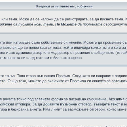
Въпроси за писането на съобщения
 или тема. Може да се наложи да се регистрирате, за да пуснете тема. 
ожете
да пускате нови теми,
Не Можете
да променяте съобщенията
яте или изтривате само собствените си мнения. Можете да промените съ
ението ви ще се появи кратък текст, който индикира колко пъти и кога з
казва и ако администратор или модератор е променил съобщението (те на
т мненията си след като им е било отговорено.
ите такъв. Това става във вашия Профил. След като си направите подпи
ето. Също така, можете да включите от Профила си опцията за автомат
а анкета
точно под главната форма за писане на съобщение. Ако няма ф
ъзможни отговора. За да добавите възможен отговор, въведете текст и 
лтира в безкрайна анкета. Има лимит за възможните отговори, които може