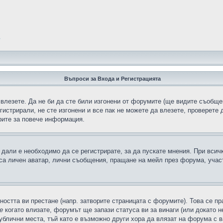
?
Въпроси за Входа и Регистрацията
 влезете. Да не би да сте били изгонени от форумите (ще видите съобщен
егистрирали, не сте изгонени и все пак не можете да влезете, проверете
рите за повече информация.
дали е необходимо да се регистрирате, за да пускате мнения. При всич
 са личен аватар, лични съобщения, пращане на мейл през форума, участ
ността ви престане (напр. затворите страницата с форумите). Това се пр
е
когато влизате, форумът ще запази статуса ви за винаги (или докато н
публични места, тъй като е възможно други хора да влязат на форума с 