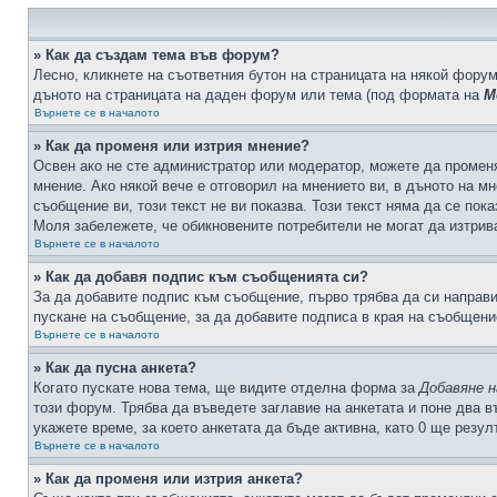
» Как да създам тема във форум?
Лесно, кликнете на съответния бутон на страницата на някой форум
дъното на страницата на даден форум или тема (под формата на
М
Върнете се в началото
» Как да променя или изтрия мнение?
Освен ако не сте администратор или модератор, можете да промен
мнение. Ако някой вече е отговорил на мнението ви, в дъното на мн
съобщение ви, този текст не ви показва. Този текст няма да се по
Моля забележете, че обикновените потребители не могат да изтрива
Върнете се в началото
» Как да добавя подпис към съобщенията си?
За да добавите подпис към съобщение, първо трябва да си направ
пускане на съобщение, за да добавите подписа в края на съобщени
Върнете се в началото
» Как да пусна анкета?
Когато пускате нова тема, ще видите отделна форма за
Добавяне н
този форум. Трябва да въведете заглавие на анкетата и поне два в
укажете време, за което анкетата да бъде активна, като 0 ще резу
Върнете се в началото
» Как да променя или изтрия анкета?