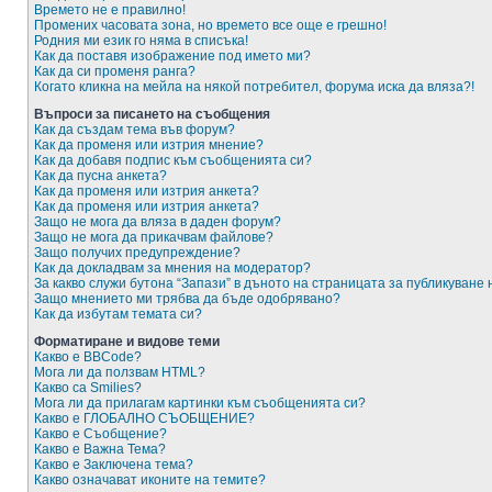
Времето не е правилно!
Промених часовата зона, но времето все още е грешно!
Родния ми език го няма в списъка!
Как да поставя изображение под името ми?
Как да си променя ранга?
Когато кликна на мейла на някой потребител, форума иска да вляза?!
Въпроси за писането на съобщения
Как да създам тема във форум?
Как да променя или изтрия мнение?
Как да добавя подпис към съобщенията си?
Как да пусна анкета?
Как да променя или изтрия анкета?
Как да променя или изтрия анкета?
Защо не мога да вляза в даден форум?
Защо не мога да прикачвам файлове?
Защо получих предупреждение?
Как да докладвам за мнения на модератор?
За какво служи бутона “Запази” в дъното на страницата за публикуване
Защо мнението ми трябва да бъде одобрявано?
Как да избутам темата си?
Форматиране и видове теми
Какво е BBCode?
Мога ли да ползвам HTML?
Какво са Smilies?
Мога ли да прилагам картинки към съобщенията си?
Какво е ГЛОБАЛНО СЪОБЩЕНИЕ?
Какво е Съобщение?
Какво е Важна Тема?
Какво е Заключена тема?
Какво означават иконите на темите?