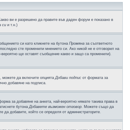
Какво ви е разрешено да правите във даден форум е показано в
 си
и т.н.)
общението си като кликнете на бутона
Промяна
за съответното
а последно сте променили мнението си. Ако никой не е отговорил на
й-вероятно ще оставят съобщение какво и защо са променили).
с, можете да включите опцията
Добави подпис
от формата за
ично добавяне на подписа.
орма за добавяне на анкета, най-вероятно нямате такива права в
натиснете бутона
Добавете възможен отговор
. Можете също да
те да добавите, който се определя от администраторите.