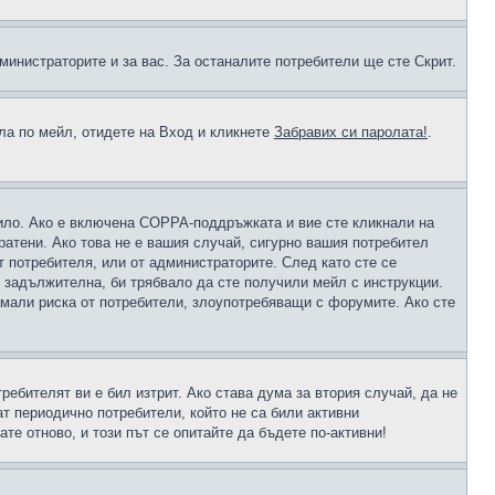
министраторите и за вас. За останалите потребители ще сте Скрит.
ола по мейл, отидете на Вход и кликнете
Забравих си паролата!
.
чило. Ако е включена COPPA-поддръжката и вие сте кликнали на
пратени. Ако това не е вашия случай, сигурно вашия потребител
т потребителя, или от администраторите. След като сте се
е задължителна, би трябвало да сте получили мейл с инструкции.
намали риска от потребители, злоупотребяващи с форумите. Ако сте
ребителят ви е бил изтрит. Ако става дума за втория случай, да не
т периодично потребители, който не са били активни
е отново, и този път се опитайте да бъдете по-активни!