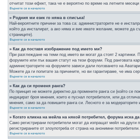
отчитат този ефект, така че е вероятно по време на летните месеци
Върнете се в началото
» Родния ми език го няма в списъка!
Най-вероятните причини за това са: администраторите не е инстал
който да инсталират, а ако няма и вие имате желание, можете да 
страниците).
Върнете се в началото
» Как да поставя изображение под името ми?
При разглеждане на теми под името ви могат да стоят 2 картинки. 
форумите или пък вашия статут на тези форуми. Под ранговата карт
администраторите на форумите зависи дали ползването на Аватари щ
Можете да ги попитате за причините, но ви гарантираме, че има сер
Върнете се в началото
» Как да си променя ранга?
По принцип не можете директно да промените ранга си (който се по
индицират броя мнения, които е пуснал потребителя, или да отлич
мнения, само за да повишите ранга си. Лесното е за модераторите 
Върнете се в началото
» Когато кликна на мейла на някой потребител, форума иска да
Само регистрирани потребители могат да изпращат мейл на други п
регистрираните от злоупотреба от страна на анонимни потребители.
Върнете се в началото