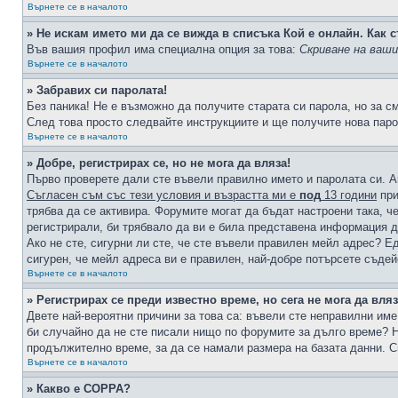
Върнете се в началото
» Не искам името ми да се вижда в списъка Кой е онлайн. Как с
Във вашия профил има специална опция за това:
Скриване на ваш
Върнете се в началото
» Забравих си паролата!
Без паника! Не е възможно да получите старата си парола, но за с
След това просто следвайте инструкциите и ще получите нова паро
Върнете се в началото
» Добре, регистрирах се, но не мога да вляза!
Първо проверете дали сте въвели правилно името и паролата си. А
Съгласен съм със тези условия и възрастта ми е
под
13 години
при
трябва да се активира. Форумите могат да бъдат настроени така, ч
регистрирали, би трябвало да ви е била представена информация д
Ако не сте, сигурни ли сте, че сте въвели правилен мейл адрес? Е
сигурен, че мейл адреса ви е правилен, най-добре потърсете съде
Върнете се в началото
» Регистрирах се преди известно време, но сега не мога да вляз
Двете най-вероятни причини за това са: въвели сте неправилни име 
би случайно да не сте писали нищо по форумите за дълго време? Н
продължително време, за да се намали размера на базата данни. С
Върнете се в началото
» Какво е COPPA?