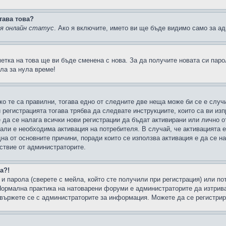
тава това?
ия онлайн статус
. Ако я включите, името ви ще бъде видимо само за ад
метка на това ще ви бъде сменена с нова. За да получите новата си пар
ла за нула време!
ко те са правилни, тогава едно от следните две неща може би се е слу
 регистрацията тогава трябва да следвате инструкциите, които са ви из
е да се налага всички нови регистрации да бъдат активирани или лично о
али е необходима активация на потребителя. В случай, че активацията 
дна от основните причини, поради които се използва активация е да се 
йствие от администраторите.
а?!
и парола (сверете с мейла, който сте получили при регистрация) или пот
ормална практика на натоварени форуми е администраторите да изтрива
вържете се с администраторите за информация. Можете да се регистрират