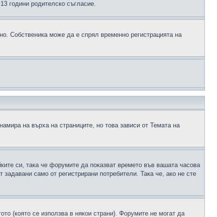
д 13 години родителско съгласие.
ено. Собственика може да е спрял временно регистрацията на
намира на върха на страниците, но това зависи от Темата на
йките си, така че форумите да показват времето във вашата часова
 задавани само от регистрирани потребители. Така че, ако не сте
ото (която се използва в някои страни). Форумите не могат да