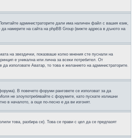
 Попитайте администраторите дали има наличен файл с вашия език,
 да намерите на сайта на phpBB Group (вижте адреса в дъното на
рмата на звездички, показваше колко мнения сте пуснали на
принцип е уникална или лична за всеки потребител. От
е да използвате Аватар, то това е желанието на администраторите.
 форума). В повечето форуми ранговете се използват за да
 Моля не злоупотребявайте с форумите, като пускате излишни
но в началото, а още по-лесно е да ви изгонят.
или това, разбира се). Това се прави с цел да се предпазят