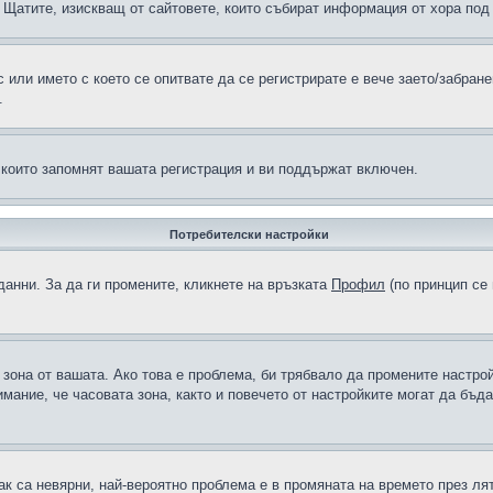
н в Щатите, изискващ от сайтовете, които събират информация от хора по
или името с което се опитвате да се регистрирате е вече заето/забран
.
 които запомнят вашата регистрация и ви поддържат включен.
Потребителски настройки
данни. За да ги промените, кликнете на връзката
Профил
(по принцип се 
а зона от вашата. Ако това е проблема, би трябвало да промените настро
ание, че часовата зона, както и повечето от настройките могат да бъдат
ак са невярни, най-вероятно проблема е в промяната на времето през лят