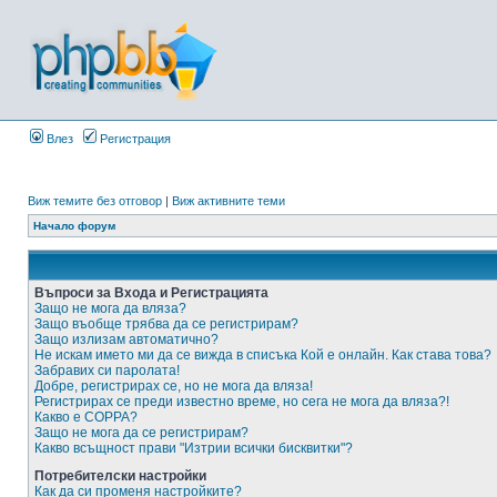
Влез
Регистрация
Виж темите без отговор
|
Виж активните теми
Начало форум
Въпроси за Входа и Регистрацията
Защо не мога да вляза?
Защо въобще трябва да се регистрирам?
Защо излизам автоматично?
Не искам името ми да се вижда в списъка Кой е онлайн. Как става това?
Забравих си паролата!
Добре, регистрирах се, но не мога да вляза!
Регистрирах се преди известно време, но сега не мога да вляза?!
Какво е COPPA?
Защо не мога да се регистрирам?
Какво всъщност прави "Изтрии всички бисквитки"?
Потребителски настройки
Как да си променя настройките?