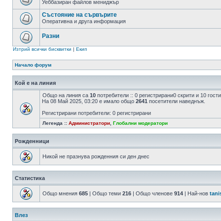
Уеббазиран файлов мениджър
Състояние на сървърите
Оперативна и друга информация
Разни
Изтрий всички бисквитки
|
Екип
Начало форум
Кой е на линия
Общо на линия са
10
потребители :: 0 регистрирани0 скрити и 10 гос
На 08 Май 2025, 03:20 е имало общо
2641
посетители наведнъж.
Регистрирани потребители: 0 регистрирани
Легенда ::
Администратори
,
Глобални модератори
Рожденници
Никой не празнува рожденния си ден днес
Статистика
Общо мнения
685
| Общо теми
216
| Общо членове
914
| Най-нов
tani
Влез