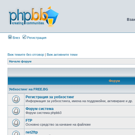
Вза
Влез
Регистрация
Виж темите без отговор
|
Виж активните теми
Начало форум
Форум
Уебхостинг на FREE.BG
Регистрация за уебхостинг
Информация за уебхостинга, имена на поддомейни, активиране и др.
Форум система
Форум система phpbb3
FTP
Основно средство за качване на файлове
net2ftp