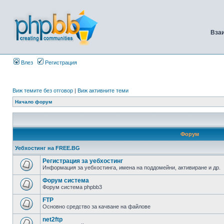
Вза
Влез
Регистрация
Виж темите без отговор
|
Виж активните теми
Начало форум
Форум
Уебхостинг на FREE.BG
Регистрация за уебхостинг
Информация за уебхостинга, имена на поддомейни, активиране и др.
Форум система
Форум система phpbb3
FTP
Основно средство за качване на файлове
net2ftp