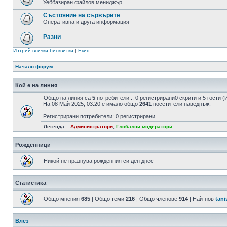
Уеббазиран файлов мениджър
Състояние на сървърите
Оперативна и друга информация
Разни
Изтрий всички бисквитки
|
Екип
Начало форум
Кой е на линия
Общо на линия са
5
потребители :: 0 регистрирани0 скрити и 5 гости
На 08 Май 2025, 03:20 е имало общо
2641
посетители наведнъж.
Регистрирани потребители: 0 регистрирани
Легенда ::
Администратори
,
Глобални модератори
Рожденници
Никой не празнува рожденния си ден днес
Статистика
Общо мнения
685
| Общо теми
216
| Общо членове
914
| Най-нов
tani
Влез