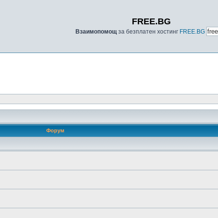
FREE.BG
Взаимопомощ
за безплатен хостинг
FREE.BG
Форум