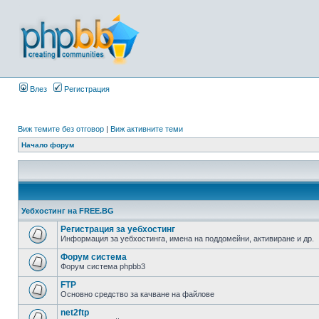
Влез
Регистрация
Виж темите без отговор
|
Виж активните теми
Начало форум
Уебхостинг на FREE.BG
Регистрация за уебхостинг
Информация за уебхостинга, имена на поддомейни, активиране и др.
Форум система
Форум система phpbb3
FTP
Основно средство за качване на файлове
net2ftp