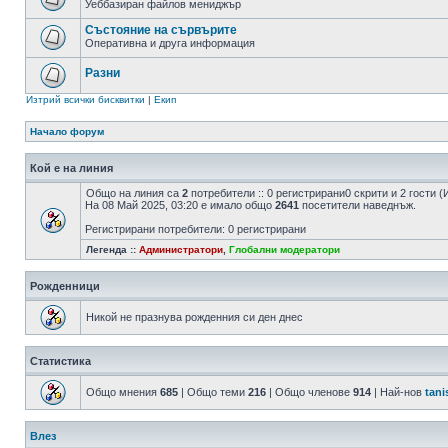
Уеббазиран файлов мениджър
Състояние на сървърите
Оперативна и друга информация
Разни
Изтрий всички бисквитки
|
Екип
Начало форум
Кой е на линия
Общо на линия са
2
потребители :: 0 регистрирани0 скрити и 2 гости
На 08 Май 2025, 03:20 е имало общо
2641
посетители наведнъж.
Регистрирани потребители: 0 регистрирани
Легенда ::
Администратори
,
Глобални модератори
Рожденници
Никой не празнува рожденния си ден днес
Статистика
Общо мнения
685
| Общо теми
216
| Общо членове
914
| Най-нов
tani
Влез