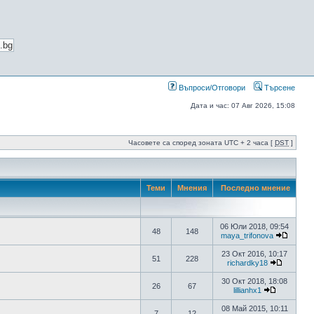
Въпроси/Отговори
Търсене
Дата и час: 07 Авг 2026, 15:08
Часовете са според зоната UTC + 2 часа [
DST
]
Теми
Мнения
Последно мнение
06 Юли 2018, 09:54
48
148
maya_trifonova
23 Окт 2016, 10:17
51
228
richardky18
30 Окт 2018, 18:08
26
67
lillianhx1
08 Май 2015, 10:11
7
12