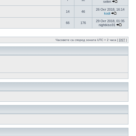
selen
26 Окт 2018, 16:14
14
46
kodi
29 Окт 2018, 01:35
66
176
nightkiss91
Часовете са според зоната UTC + 2 часа [
DST
]