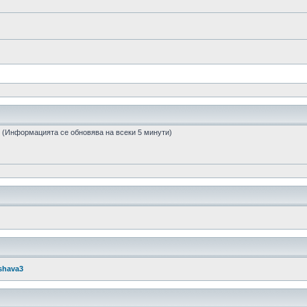
ти (Информацията се обновява на всеки 5 минути)
shava3