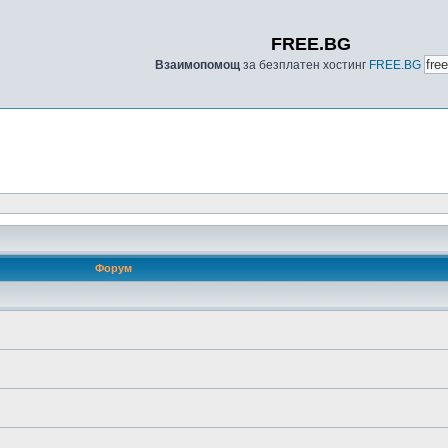
FREE.BG
Взаимопомощ
за безплатен хостинг
FREE.BG
Форум