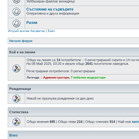
Уеббазиран файлов мениджър
Състояние на сървърите
Оперативна и друга информация
Разни
Изтрий всички бисквитки
|
Екип
Начало форум
Кой е на линия
Общо на линия са
14
потребители :: 0 регистрирани0 скрити и 14 гос
На 08 Май 2025, 03:20 е имало общо
2641
посетители наведнъж.
Регистрирани потребители: 0 регистрирани
Легенда ::
Администратори
,
Глобални модератори
Рожденници
Никой не празнува рожденния си ден днес
Статистика
Общо мнения
685
| Общо теми
216
| Общо членове
914
| Най-нов
tani
Влез