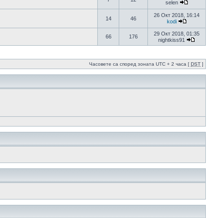
selen
26 Окт 2018, 16:14
14
46
kodi
29 Окт 2018, 01:35
66
176
nightkiss91
Часовете са според зоната UTC + 2 часа [
DST
]