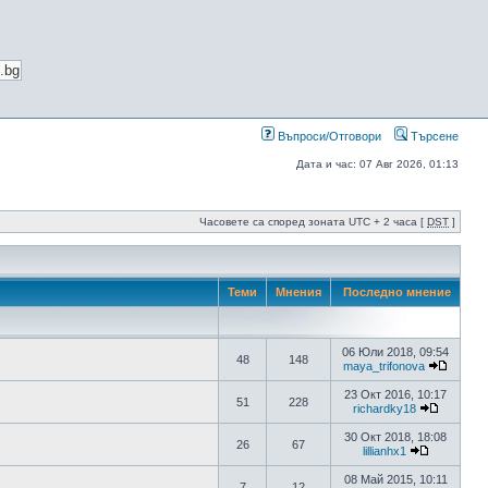
Въпроси/Отговори
Търсене
Дата и час: 07 Авг 2026, 01:13
Часовете са според зоната UTC + 2 часа [
DST
]
Теми
Мнения
Последно мнение
06 Юли 2018, 09:54
48
148
maya_trifonova
23 Окт 2016, 10:17
51
228
richardky18
30 Окт 2018, 18:08
26
67
lillianhx1
08 Май 2015, 10:11
7
12