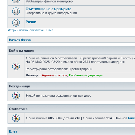
Уеббазиран файлов мениджър
Състояние на сървърите
Оперативна и друга информация
Разни
Изтрий всички бисквитки
|
Екип
Начало форум
Кой е на линия
Общо на линия са
5
потребители :: 0 регистрирани0 скрити и 5 гости
На 08 Май 2025, 03:20 е имало общо
2641
посетители наведнъж.
Регистрирани потребители: 0 регистрирани
Легенда ::
Администратори
,
Глобални модератори
Рожденници
Никой не празнува рожденния си ден днес
Статистика
Общо мнения
685
| Общо теми
216
| Общо членове
914
| Най-нов
tani
Влез