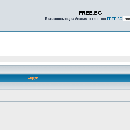
FREE.BG
Взаимопомощ
за безплатен хостинг
FREE.BG
Форум