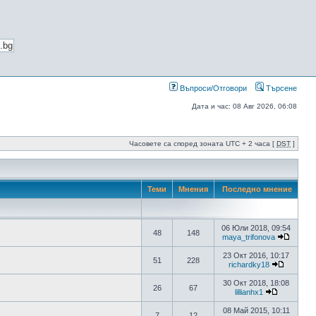
Въпроси/Отговори
Търсене
Дата и час: 08 Авг 2026, 06:08
Часовете са според зоната UTC + 2 часа [
DST
]
Теми
Мнения
Последно мнение
06 Юли 2018, 09:54
48
148
maya_trifonova
23 Окт 2016, 10:17
51
228
richardky18
30 Окт 2018, 18:08
26
67
lillianhx1
08 Май 2015, 10:11
7
12