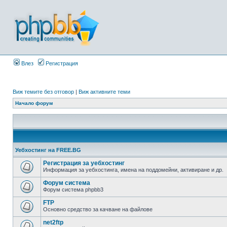
Влез
Регистрация
Виж темите без отговор
|
Виж активните теми
Начало форум
Уебхостинг на FREE.BG
Регистрация за уебхостинг
Информация за уебхостинга, имена на поддомейни, активиране и др.
Форум система
Форум система phpbb3
FTP
Основно средство за качване на файлове
net2ftp