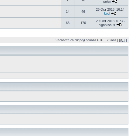
selen
26 Окт 2018, 16:14
14
46
kodi
29 Окт 2018, 01:35
66
176
nightkiss91
Часовете са според зоната UTC + 2 часа [
DST
]