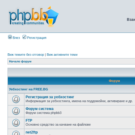
Вза
Влез
Регистрация
Виж темите без отговор
|
Виж активните теми
Начало форум
Форум
Уебхостинг на FREE.BG
Регистрация за уебхостинг
Информация за уебхостинга, имена на поддомейни, активиране и др.
Форум система
Форум система phpbb3
FTP
Основно средство за качване на файлове
net2ftp