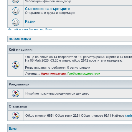
Уеббазиран файлов мениджър
Състояние на сървърите
Оперативна и друга информация
Разни
Изтрий всички бисквитки
|
Екип
Начало форум
Кой е на линия
Общо на линия са
14
потребители :: 0 регистрирани0 скрити и 14 гос
На 08 Май 2025, 03:20 е имало общо
2641
посетители наведнъж.
Регистрирани потребители: 0 регистрирани
Легенда ::
Администратори
,
Глобални модератори
Рожденници
Никой не празнува рожденния си ден днес
Статистика
Общо мнения
685
| Общо теми
216
| Общо членове
914
| Най-нов
tani
Влез