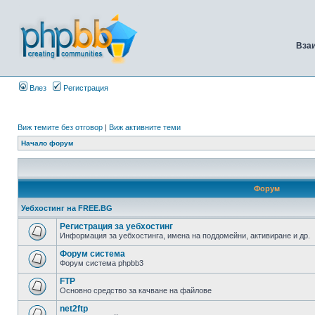
Вза
Влез
Регистрация
Виж темите без отговор
|
Виж активните теми
Начало форум
Форум
Уебхостинг на FREE.BG
Регистрация за уебхостинг
Информация за уебхостинга, имена на поддомейни, активиране и др.
Форум система
Форум система phpbb3
FTP
Основно средство за качване на файлове
net2ftp