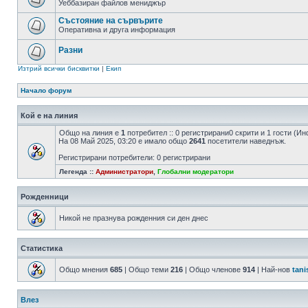
Уеббазиран файлов мениджър
Състояние на сървърите
Оперативна и друга информация
Разни
Изтрий всички бисквитки
|
Екип
Начало форум
Кой е на линия
Общо на линия e
1
потребител :: 0 регистрирани0 скрити и 1 гости (И
На 08 Май 2025, 03:20 е имало общо
2641
посетители наведнъж.
Регистрирани потребители: 0 регистрирани
Легенда ::
Администратори
,
Глобални модератори
Рожденници
Никой не празнува рожденния си ден днес
Статистика
Общо мнения
685
| Общо теми
216
| Общо членове
914
| Най-нов
tani
Влез