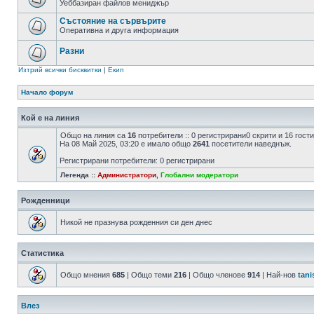
Уеббазиран файлов мениджър
Състояние на сървърите
Оперативна и друга информация
Разни
Изтрий всички бисквитки
|
Екип
Начало форум
Кой е на линия
Общо на линия са
16
потребители :: 0 регистрирани0 скрити и 16 гос
На 08 Май 2025, 03:20 е имало общо
2641
посетители наведнъж.
Регистрирани потребители: 0 регистрирани
Легенда ::
Администратори
,
Глобални модератори
Рожденници
Никой не празнува рожденния си ден днес
Статистика
Общо мнения
685
| Общо теми
216
| Общо членове
914
| Най-нов
tani
Влез