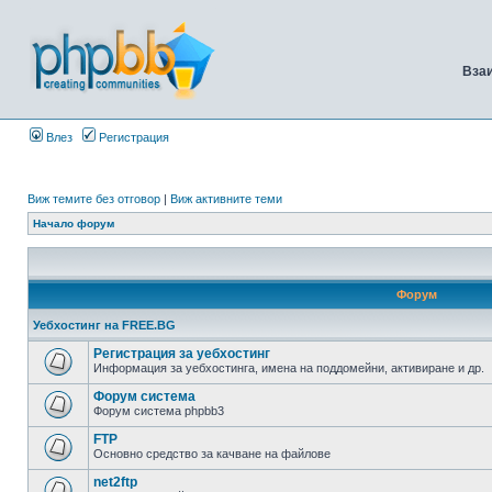
Вза
Влез
Регистрация
Виж темите без отговор
|
Виж активните теми
Начало форум
Форум
Уебхостинг на FREE.BG
Регистрация за уебхостинг
Информация за уебхостинга, имена на поддомейни, активиране и др.
Форум система
Форум система phpbb3
FTP
Основно средство за качване на файлове
net2ftp