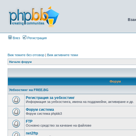
Вза
Влез
Регистрация
Виж темите без отговор
|
Виж активните теми
Начало форум
Форум
Уебхостинг на FREE.BG
Регистрация за уебхостинг
Информация за уебхостинга, имена на поддомейни, активиране и др.
Форум система
Форум система phpbb3
FTP
Основно средство за качване на файлове
net2ftp