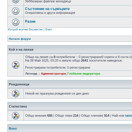
Уеббазиран файлов мениджър
Състояние на сървърите
Оперативна и друга информация
Разни
Изтрий всички бисквитки
|
Екип
Начало форум
Кой е на линия
Общо на линия са
8
потребители :: 0 регистрирани0 скрити и 8 гости
На 08 Май 2025, 03:20 е имало общо
2641
посетители наведнъж.
Регистрирани потребители: 0 регистрирани
Легенда ::
Администратори
,
Глобални модератори
Рожденници
Никой не празнува рожденния си ден днес
Статистика
Общо мнения
685
| Общо теми
216
| Общо членове
914
| Най-нов
tani
Влез