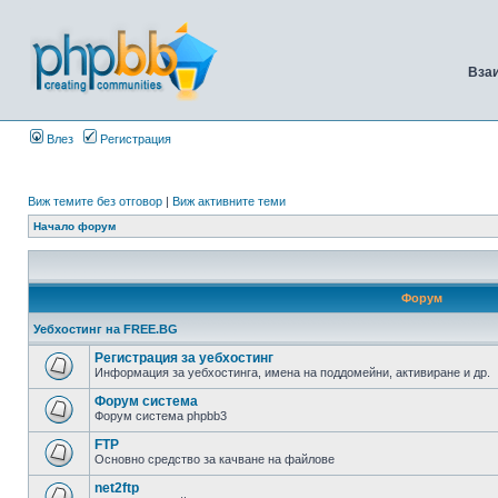
Вза
Влез
Регистрация
Виж темите без отговор
|
Виж активните теми
Начало форум
Форум
Уебхостинг на FREE.BG
Регистрация за уебхостинг
Информация за уебхостинга, имена на поддомейни, активиране и др.
Форум система
Форум система phpbb3
FTP
Основно средство за качване на файлове
net2ftp