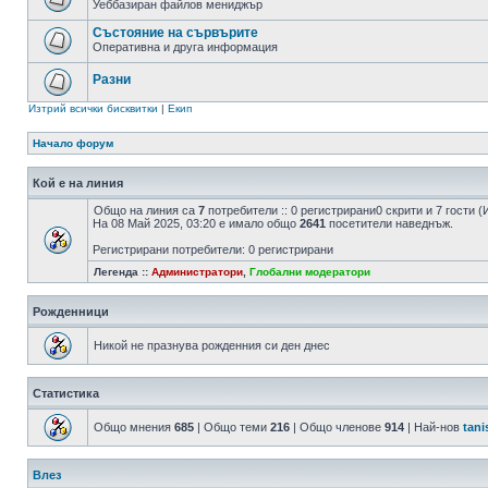
Уеббазиран файлов мениджър
Състояние на сървърите
Оперативна и друга информация
Разни
Изтрий всички бисквитки
|
Екип
Начало форум
Кой е на линия
Общо на линия са
7
потребители :: 0 регистрирани0 скрити и 7 гости
На 08 Май 2025, 03:20 е имало общо
2641
посетители наведнъж.
Регистрирани потребители: 0 регистрирани
Легенда ::
Администратори
,
Глобални модератори
Рожденници
Никой не празнува рожденния си ден днес
Статистика
Общо мнения
685
| Общо теми
216
| Общо членове
914
| Най-нов
tani
Влез