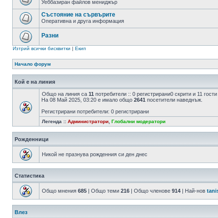
Уеббазиран файлов мениджър
Състояние на сървърите
Оперативна и друга информация
Разни
Изтрий всички бисквитки
|
Екип
Начало форум
Кой е на линия
Общо на линия са
11
потребители :: 0 регистрирани0 скрити и 11 гост
На 08 Май 2025, 03:20 е имало общо
2641
посетители наведнъж.
Регистрирани потребители: 0 регистрирани
Легенда ::
Администратори
,
Глобални модератори
Рожденници
Никой не празнува рожденния си ден днес
Статистика
Общо мнения
685
| Общо теми
216
| Общо членове
914
| Най-нов
tani
Влез