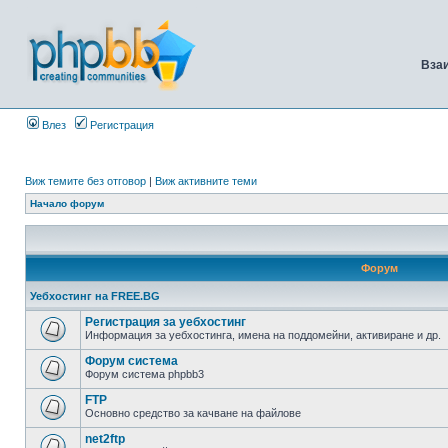
Вза
Влез
Регистрация
Виж темите без отговор
|
Виж активните теми
Начало форум
Форум
Уебхостинг на FREE.BG
Регистрация за уебхостинг
Информация за уебхостинга, имена на поддомейни, активиране и др.
Форум система
Форум система phpbb3
FTP
Основно средство за качване на файлове
net2ftp