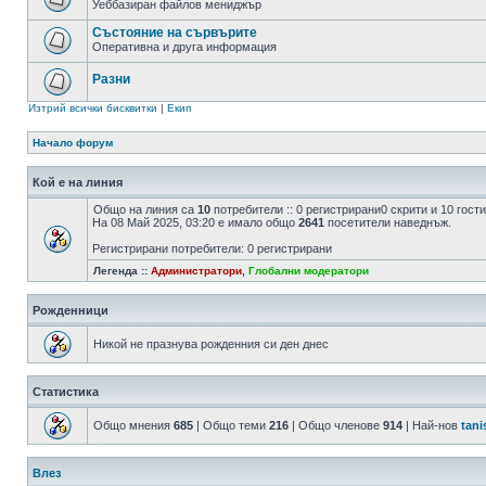
Уеббазиран файлов мениджър
Състояние на сървърите
Оперативна и друга информация
Разни
Изтрий всички бисквитки
|
Екип
Начало форум
Кой е на линия
Общо на линия са
10
потребители :: 0 регистрирани0 скрити и 10 гос
На 08 Май 2025, 03:20 е имало общо
2641
посетители наведнъж.
Регистрирани потребители: 0 регистрирани
Легенда ::
Администратори
,
Глобални модератори
Рожденници
Никой не празнува рожденния си ден днес
Статистика
Общо мнения
685
| Общо теми
216
| Общо членове
914
| Най-нов
tani
Влез