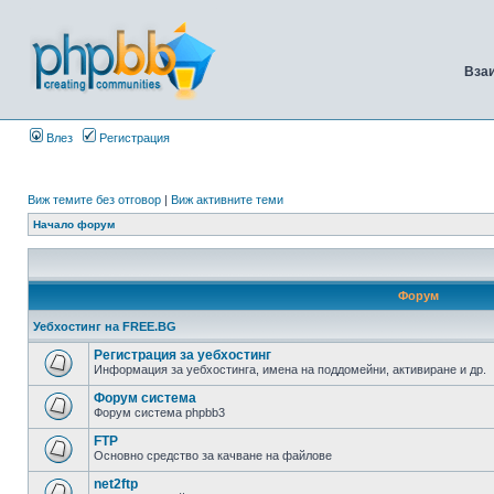
Вза
Влез
Регистрация
Виж темите без отговор
|
Виж активните теми
Начало форум
Форум
Уебхостинг на FREE.BG
Регистрация за уебхостинг
Информация за уебхостинга, имена на поддомейни, активиране и др.
Форум система
Форум система phpbb3
FTP
Основно средство за качване на файлове
net2ftp