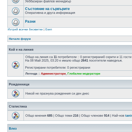
Уеббазиран файлов мениджър
Състояние на сървърите
Оперативна и друга информация
Разни
Изтрий всички бисквитки
|
Екип
Начало форум
Кой е на линия
Общо на линия са
11
потребители :: 0 регистрирани0 скрити и 11 гост
На 08 Май 2025, 03:20 е имало общо
2641
посетители наведнъж.
Регистрирани потребители: 0 регистрирани
Легенда ::
Администратори
,
Глобални модератори
Рожденници
Никой не празнува рожденния си ден днес
Статистика
Общо мнения
685
| Общо теми
216
| Общо членове
914
| Най-нов
tani
Влез