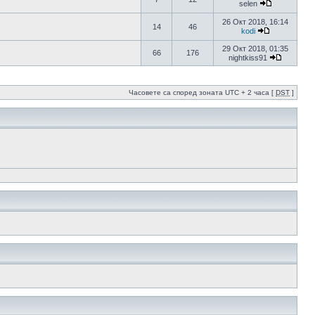
selen
26 Окт 2018, 16:14
14
46
kodi
29 Окт 2018, 01:35
66
176
nightkiss91
Часовете са според зоната UTC + 2 часа [
DST
]