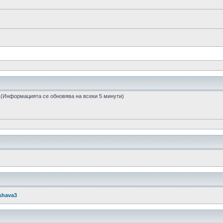
и (Информацията се обновява на всеки 5 минути)
shava3