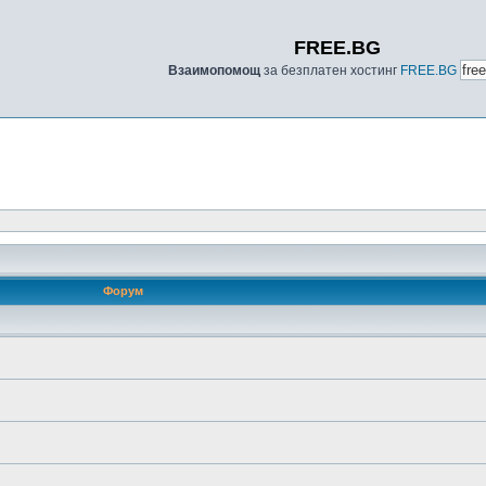
FREE.BG
Взаимопомощ
за безплатен хостинг
FREE.BG
Форум