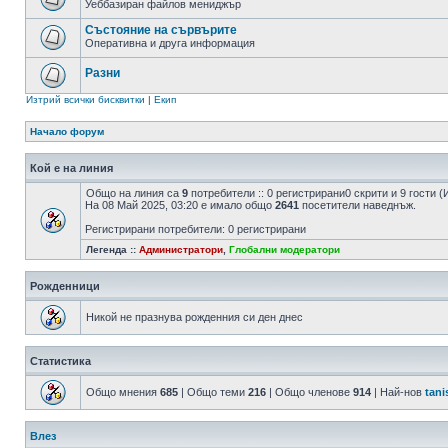
Уеббазиран файлов мениджър
Състояние на сървърите
Оперативна и друга информация
Разни
Изтрий всички бисквитки
|
Екип
Начало форум
Кой е на линия
Общо на линия са
9
потребители :: 0 регистрирани0 скрити и 9 гости
На 08 Май 2025, 03:20 е имало общо
2641
посетители наведнъж.
Регистрирани потребители: 0 регистрирани
Легенда ::
Администратори
,
Глобални модератори
Рожденници
Никой не празнува рожденния си ден днес
Статистика
Общо мнения
685
| Общо теми
216
| Общо членове
914
| Най-нов
tani
Влез