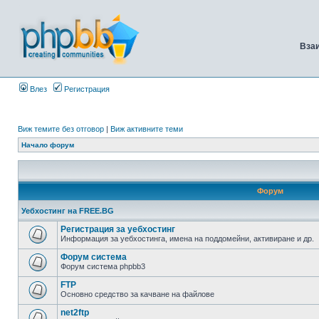
Вза
Влез
Регистрация
Виж темите без отговор
|
Виж активните теми
Начало форум
Форум
Уебхостинг на FREE.BG
Регистрация за уебхостинг
Информация за уебхостинга, имена на поддомейни, активиране и др.
Форум система
Форум система phpbb3
FTP
Основно средство за качване на файлове
net2ftp