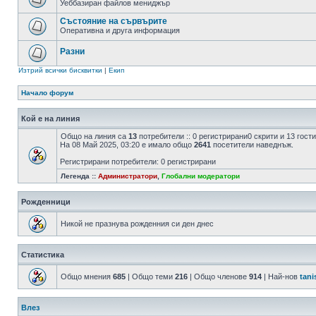
Уеббазиран файлов мениджър
Състояние на сървърите
Оперативна и друга информация
Разни
Изтрий всички бисквитки
|
Екип
Начало форум
Кой е на линия
Общо на линия са
13
потребители :: 0 регистрирани0 скрити и 13 гос
На 08 Май 2025, 03:20 е имало общо
2641
посетители наведнъж.
Регистрирани потребители: 0 регистрирани
Легенда ::
Администратори
,
Глобални модератори
Рожденници
Никой не празнува рожденния си ден днес
Статистика
Общо мнения
685
| Общо теми
216
| Общо членове
914
| Най-нов
tani
Влез