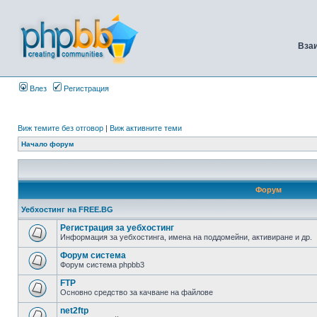
Вза
Влез
Регистрация
Виж темите без отговор
|
Виж активните теми
Начало форум
Форум
Уебхостинг на FREE.BG
Регистрация за уебхостинг
Информация за уебхостинга, имена на поддомейни, активиране и др.
Форум система
Форум система phpbb3
FTP
Основно средство за качване на файлове
net2ftp