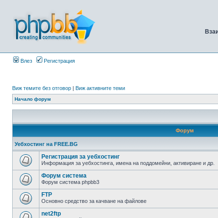
Вза
Влез
Регистрация
Виж темите без отговор
|
Виж активните теми
Начало форум
Форум
Уебхостинг на FREE.BG
Регистрация за уебхостинг
Информация за уебхостинга, имена на поддомейни, активиране и др.
Форум система
Форум система phpbb3
FTP
Основно средство за качване на файлове
net2ftp