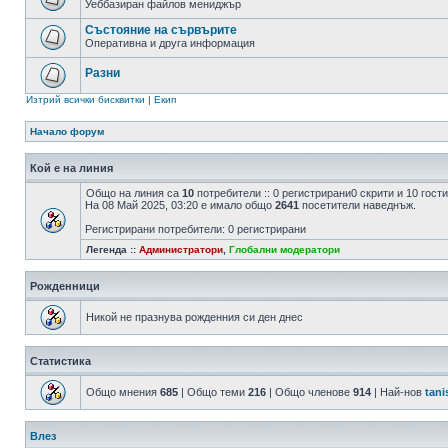
Уеббазиран файлов мениджър
Състояние на сървърите
Оперативна и друга информация
Разни
Изтрий всички бисквитки
|
Екип
Начало форум
Кой е на линия
Общо на линия са
10
потребители :: 0 регистрирани0 скрити и 10 гос
На 08 Май 2025, 03:20 е имало общо
2641
посетители наведнъж.
Регистрирани потребители: 0 регистрирани
Легенда ::
Администратори
,
Глобални модератори
Рожденници
Никой не празнува рожденния си ден днес
Статистика
Общо мнения
685
| Общо теми
216
| Общо членове
914
| Най-нов
tani
Влез