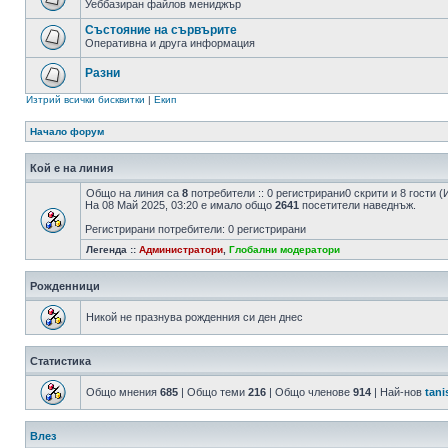
Уеббазиран файлов мениджър
Състояние на сървърите
Оперативна и друга информация
Разни
Изтрий всички бисквитки
|
Екип
Начало форум
Кой е на линия
Общо на линия са
8
потребители :: 0 регистрирани0 скрити и 8 гости
На 08 Май 2025, 03:20 е имало общо
2641
посетители наведнъж.
Регистрирани потребители: 0 регистрирани
Легенда ::
Администратори
,
Глобални модератори
Рожденници
Никой не празнува рожденния си ден днес
Статистика
Общо мнения
685
| Общо теми
216
| Общо членове
914
| Най-нов
tani
Влез