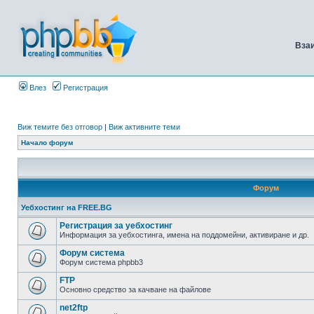
Вза
Влез
Регистрация
Виж темите без отговор
|
Виж активните теми
Начало форум
Форум
Уебхостинг на FREE.BG
Регистрация за уебхостинг
Информация за уебхостинга, имена на поддомейни, активиране и др.
Форум система
Форум система phpbb3
FTP
Основно средство за качване на файлове
net2ftp