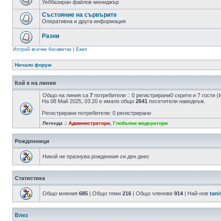
Уеббазиран файлов мениджър
Състояние на сървърите
Оперативна и друга информация
Разни
Изтрий всички бисквитки
|
Екип
Начало форум
Кой е на линия
Общо на линия са
7
потребители :: 0 регистрирани0 скрити и 7 гости
На 08 Май 2025, 03:20 е имало общо
2641
посетители наведнъж.
Регистрирани потребители: 0 регистрирани
Легенда ::
Администратори
,
Глобални модератори
Рожденници
Никой не празнува рожденния си ден днес
Статистика
Общо мнения
685
| Общо теми
216
| Общо членове
914
| Най-нов
tani
Влез