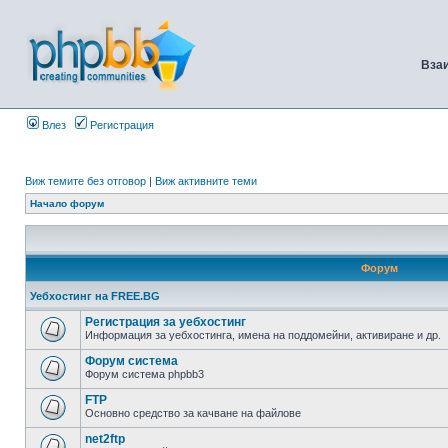
Вза
Влез
Регистрация
Виж темите без отговор
|
Виж активните теми
Начало форум
Форум
Уебхостинг на FREE.BG
Регистрация за уебхостинг
Информация за уебхостинга, имена на поддомейни, активиране и др.
Форум система
Форум система phpbb3
FTP
Основно средство за качване на файлове
net2ftp