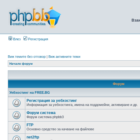
Вза
Влез
Регистрация
Виж темите без отговор
|
Виж активните теми
Начало форум
Форум
Уебхостинг на FREE.BG
Регистрация за уебхостинг
Информация за уебхостинга, имена на поддомейни, активиране и др.
Форум система
Форум система phpbb3
FTP
Основно средство за качване на файлове
net2ftp