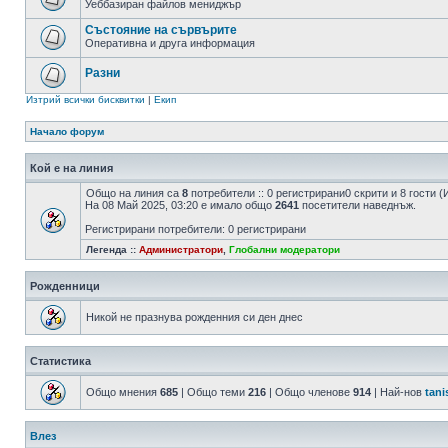
Уеббазиран файлов мениджър
Състояние на сървърите
Оперативна и друга информация
Разни
Изтрий всички бисквитки
|
Екип
Начало форум
Кой е на линия
Общо на линия са
8
потребители :: 0 регистрирани0 скрити и 8 гости
На 08 Май 2025, 03:20 е имало общо
2641
посетители наведнъж.
Регистрирани потребители: 0 регистрирани
Легенда ::
Администратори
,
Глобални модератори
Рожденници
Никой не празнува рожденния си ден днес
Статистика
Общо мнения
685
| Общо теми
216
| Общо членове
914
| Най-нов
tani
Влез