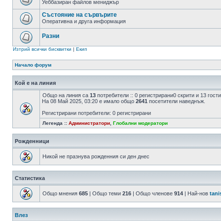
Уеббазиран файлов мениджър
Състояние на сървърите
Оперативна и друга информация
Разни
Изтрий всички бисквитки
|
Екип
Начало форум
Кой е на линия
Общо на линия са
13
потребители :: 0 регистрирани0 скрити и 13 гос
На 08 Май 2025, 03:20 е имало общо
2641
посетители наведнъж.
Регистрирани потребители: 0 регистрирани
Легенда ::
Администратори
,
Глобални модератори
Рожденници
Никой не празнува рожденния си ден днес
Статистика
Общо мнения
685
| Общо теми
216
| Общо членове
914
| Най-нов
tani
Влез