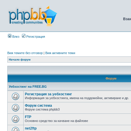
Вза
Влез
Регистрация
Виж темите без отговор
|
Виж активните теми
Начало форум
Форум
Уебхостинг на FREE.BG
Регистрация за уебхостинг
Информация за уебхостинга, имена на поддомейни, активиране и др.
Форум система
Форум система phpbb3
FTP
Основно средство за качване на файлове
net2ftp