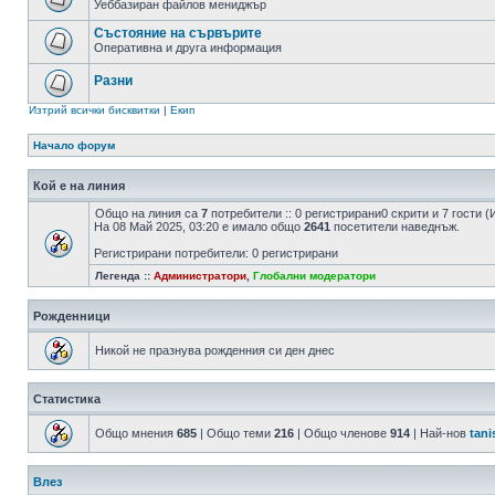
Уеббазиран файлов мениджър
Състояние на сървърите
Оперативна и друга информация
Разни
Изтрий всички бисквитки
|
Екип
Начало форум
Кой е на линия
Общо на линия са
7
потребители :: 0 регистрирани0 скрити и 7 гости
На 08 Май 2025, 03:20 е имало общо
2641
посетители наведнъж.
Регистрирани потребители: 0 регистрирани
Легенда ::
Администратори
,
Глобални модератори
Рожденници
Никой не празнува рожденния си ден днес
Статистика
Общо мнения
685
| Общо теми
216
| Общо членове
914
| Най-нов
tani
Влез