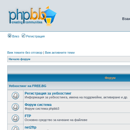
Вза
Влез
Регистрация
Виж темите без отговор
|
Виж активните теми
Начало форум
Форум
Уебхостинг на FREE.BG
Регистрация за уебхостинг
Информация за уебхостинга, имена на поддомейни, активиране и др.
Форум система
Форум система phpbb3
FTP
Основно средство за качване на файлове
net2ftp