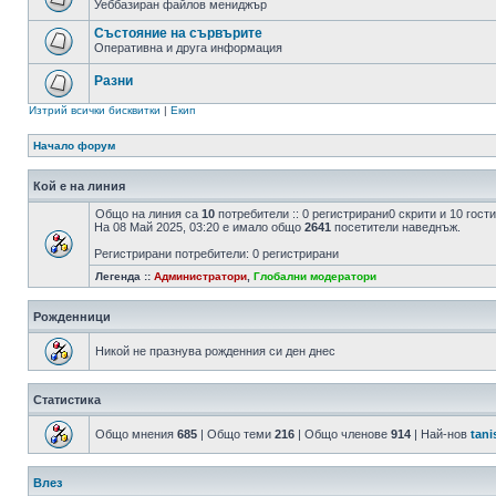
Уеббазиран файлов мениджър
Състояние на сървърите
Оперативна и друга информация
Разни
Изтрий всички бисквитки
|
Екип
Начало форум
Кой е на линия
Общо на линия са
10
потребители :: 0 регистрирани0 скрити и 10 гос
На 08 Май 2025, 03:20 е имало общо
2641
посетители наведнъж.
Регистрирани потребители: 0 регистрирани
Легенда ::
Администратори
,
Глобални модератори
Рожденници
Никой не празнува рожденния си ден днес
Статистика
Общо мнения
685
| Общо теми
216
| Общо членове
914
| Най-нов
tani
Влез