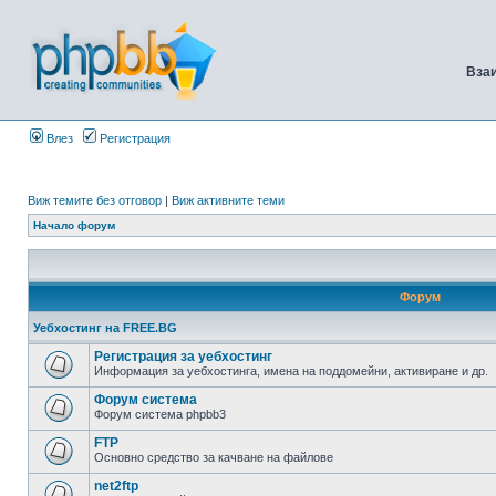
Вза
Влез
Регистрация
Виж темите без отговор
|
Виж активните теми
Начало форум
Форум
Уебхостинг на FREE.BG
Регистрация за уебхостинг
Информация за уебхостинга, имена на поддомейни, активиране и др.
Форум система
Форум система phpbb3
FTP
Основно средство за качване на файлове
net2ftp