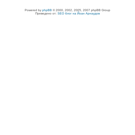
Powered by
phpBB
© 2000, 2002, 2005, 2007 phpBB Group
Преведено от:
SEO блог на Йоан Арнаудов