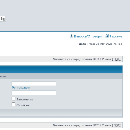
Въпроси/Отговори
Търсене
Дата и час: 08 Авг 2026, 07:34
Часовете са според зоната UTC + 2 часа [
DST
]
фили.
Регистрация
Запомни ме
Скрий ме
Часовете са според зоната UTC + 2 часа [
DST
]