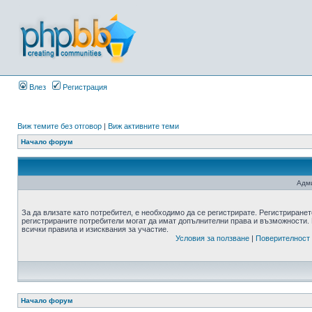
Влез
Регистрация
Виж темите без отговор
|
Виж активните теми
Начало форум
Адми
За да влизате като потребител, е необходимо да се регистрирате. Регистриранет
регистрираните потребители могат да имат допълнителни права и възможности. 
всички правила и изисквания за участие.
Условия за ползване
|
Поверителност
Начало форум