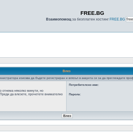
FREE.BG
Взаимопомощ
за безплатен хостинг
FREE.BG
Влез
нистратора изисква да бъдете регистриран и влязъл в акаунта си за да преглеждате про
Потребителско име:
о отнема няколко минути, но
Преди да влезете, прочетете внимателно
Парола: