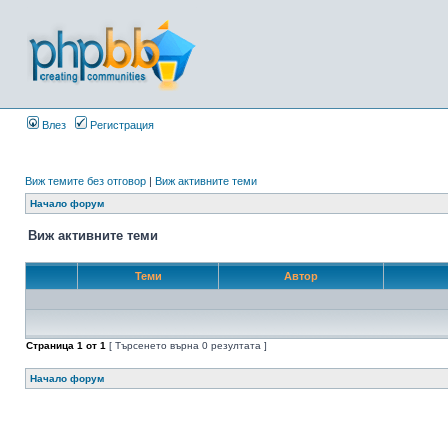
Влез
Регистрация
Виж темите без отговор
|
Виж активните теми
Начало форум
Виж активните теми
Теми
Автор
Страница
1
от
1
[ Търсенето върна 0 резултата ]
Начало форум