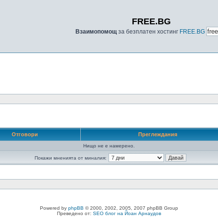
FREE.BG
Взаимопомощ
за безплатен хостинг
FREE.BG
Отговори
Преглеждания
Нищо не е намерено.
Покажи мненията от миналия:
Powered by
phpBB
© 2000, 2002, 2005, 2007 phpBB Group
Преведено от:
SEO блог на Йоан Арнаудов