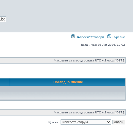
Въпроси/Отговори
Търсене
Дата и час: 06 Авг 2026, 12:02
Часовете са според зоната UTC + 2 часа [
DST
]
Последно мнение
Часовете са според зоната UTC + 2 часа [
DST
]
Иди на: