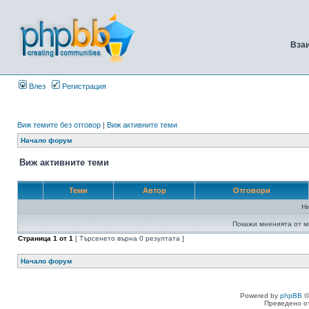
Вза
Влез
Регистрация
Виж темите без отговор
|
Виж активните теми
Начало форум
Виж активните теми
Теми
Автор
Отговори
Н
Покажи мненията от м
Страница
1
от
1
[ Търсенето върна 0 резултата ]
Начало форум
Powered by
phpBB
©
Преведено о