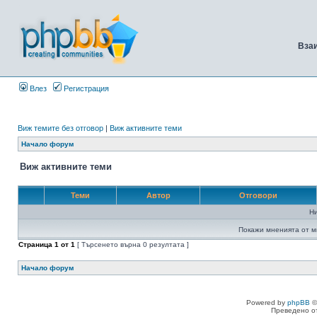
Вза
Влез
Регистрация
Виж темите без отговор
|
Виж активните теми
Начало форум
Виж активните теми
Теми
Автор
Отговори
Н
Покажи мненията от м
Страница
1
от
1
[ Търсенето върна 0 резултата ]
Начало форум
Powered by
phpBB
©
Преведено о