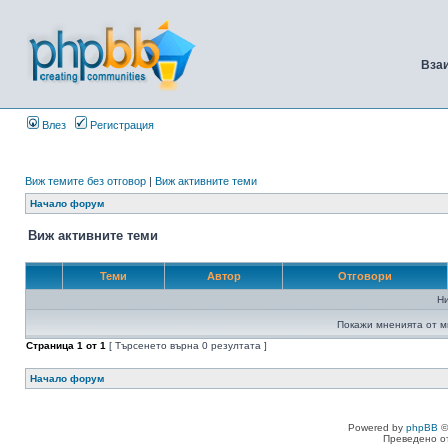
Вза
Влез
Регистрация
Виж темите без отговор
|
Виж активните теми
Начало форум
Виж активните теми
Теми
Автор
Отговори
Н
Покажи мненията от м
Страница
1
от
1
[ Търсенето върна 0 резултата ]
Начало форум
Powered by
phpBB
©
Преведено о