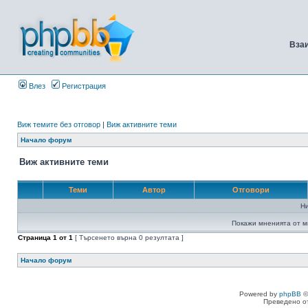
Вза
Влез
Регистрация
Виж темите без отговор
|
Виж активните теми
Начало форум
Виж активните теми
Теми
Автор
Отговори
Н
Покажи мненията от м
Страница
1
от
1
[ Търсенето върна 0 резултата ]
Начало форум
Powered by
phpBB
©
Преведено о