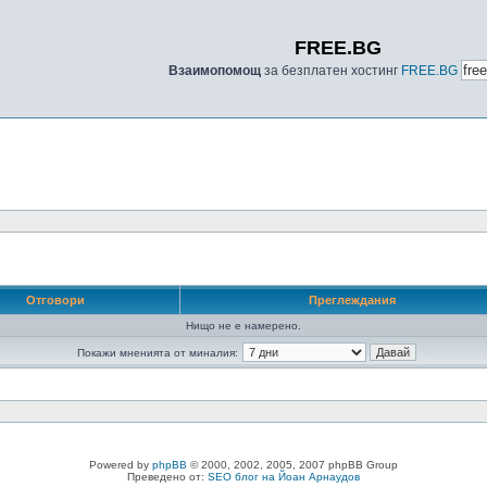
FREE.BG
Взаимопомощ
за безплатен хостинг
FREE.BG
Отговори
Преглеждания
Нищо не е намерено.
Покажи мненията от миналия:
Powered by
phpBB
© 2000, 2002, 2005, 2007 phpBB Group
Преведено от:
SEO блог на Йоан Арнаудов