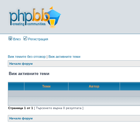
Влез
Регистрация
Виж темите без отговор
|
Виж активните теми
Начало форум
Виж активните теми
Теми
Автор
Страница
1
от
1
[ Търсенето върна 0 резултата ]
Начало форум