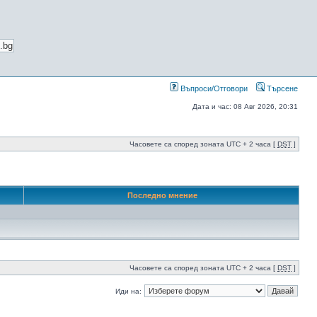
Въпроси/Отговори
Търсене
Дата и час: 08 Авг 2026, 20:31
Часовете са според зоната UTC + 2 часа [
DST
]
Последно мнение
Часовете са според зоната UTC + 2 часа [
DST
]
Иди на: