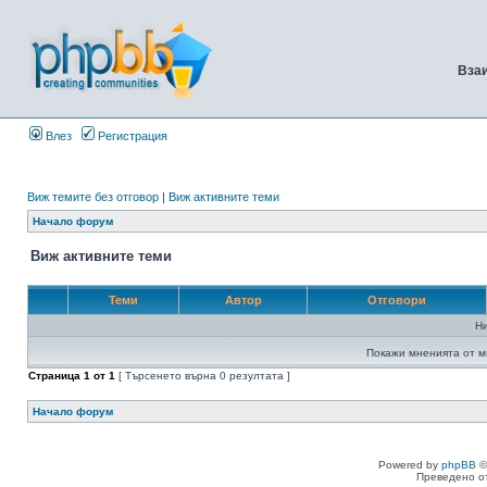
Вза
Влез
Регистрация
Виж темите без отговор
|
Виж активните теми
Начало форум
Виж активните теми
Теми
Автор
Отговори
Н
Покажи мненията от м
Страница
1
от
1
[ Търсенето върна 0 резултата ]
Начало форум
Powered by
phpBB
©
Преведено о