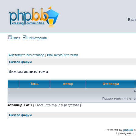
Вза
Влез
Регистрация
Виж темите без отговор
|
Виж активните теми
Начало форум
Виж активните теми
Теми
Автор
Отговори
Н
Покажи мненията от м
Страница
1
от
1
[ Търсенето върна 0 резултата ]
Начало форум
Powered by
phpBB
©
Преведено о