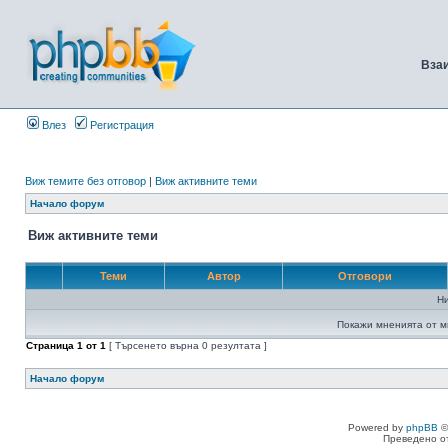
Вза
Влез
Регистрация
Виж темите без отговор
|
Виж активните теми
Начало форум
Виж активните теми
Теми
Автор
Отговори
Н
Покажи мненията от м
Страница
1
от
1
[ Търсенето върна 0 резултата ]
Начало форум
Powered by
phpBB
©
Преведено о