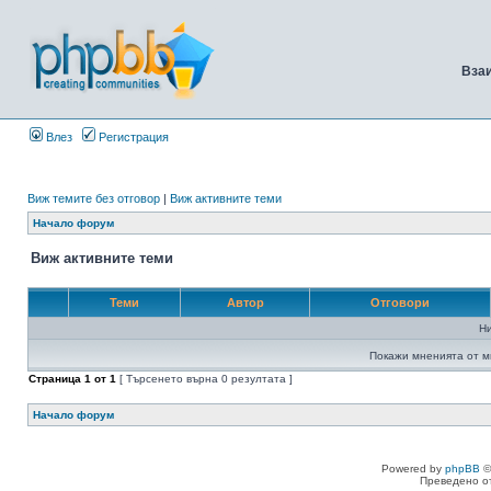
Вза
Влез
Регистрация
Виж темите без отговор
|
Виж активните теми
Начало форум
Виж активните теми
Теми
Автор
Отговори
Н
Покажи мненията от м
Страница
1
от
1
[ Търсенето върна 0 резултата ]
Начало форум
Powered by
phpBB
©
Преведено о